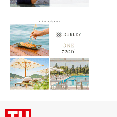
- Sponzorisano -