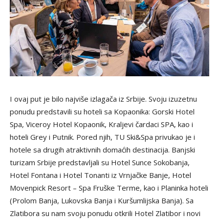
I ovaj put je bilo najviše izlagača iz Srbije. Svoju izuzetnu
ponudu predstavili su hoteli sa Kopaonika: Gorski Hotel
Spa, Viceroy Hotel Kopaonik, Kraljevi čardaci SPA, kao i
hoteli Grey i Putnik. Pored njih, TU Ski&Spa privukao je i
hotele sa drugih atraktivnih domaćih destinacija. Banjski
turizam Srbije predstavljali su Hotel Sunce Sokobanja,
Hotel Fontana i Hotel Tonanti iz Vrnjačke Banje, Hotel
Movenpick Resort – Spa Fruške Terme, kao i Planinka hoteli
(Prolom Banja, Lukovska Banja i Kuršumlijska Banja). Sa
Zlatibora su nam svoju ponudu otkrili Hotel Zlatibor i novi