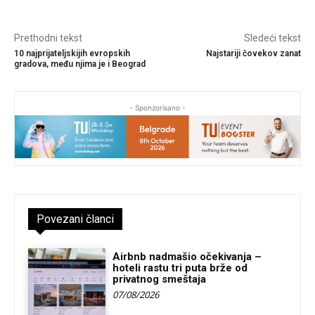
Prethodni tekst
Sledeći tekst
10 najprijateljskijih evropskih
Najstariji čovekov zanat
gradova, među njima je i Beograd
- Sponzorisano -
Povezani članci
Airbnb nadmašio očekivanja –
hoteli rastu tri puta brže od
privatnog smeštaja
07/08/2026