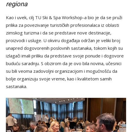
regiona
Kao i uvek, cilj TU Ski & Spa Workshop-a bio je da se pruži
prilika za povezivanje turističkih profesionalaca iz oblasti
zimskog turizma i da se predstave nove destinacije,
proizvodi i usluge. U okviru događaja održan je veliki broj
unapred dogovorenih poslovnih sastanaka, tokom kojih su
izlagači imali priliku da predstave svoje ponude i dogovore
buduću saradnju. S obzirom da je ovo bila novina, učesnici
su bili veoma zadovoljni organizacijom i mogućnošću da
bolje organizuju svoje vreme, kao i kvalitetom samih
sastanaka.