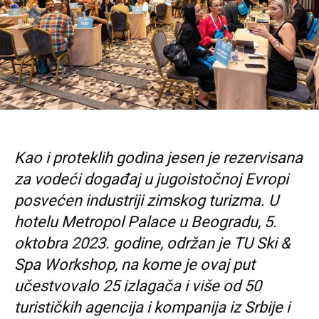
Kao i proteklih godina jesen je rezervisana
za vodeći događaj u jugoistočnoj Evropi
posvećen industriji zimskog turizma. U
hotelu Metropol Palace u Beogradu, 5.
oktobra 2023. godine, održan je TU Ski &
Spa Workshop, na kome je ovaj put
učestvovalo 25 izlagača i više od 50
turističkih agencija i kompanija iz Srbije i