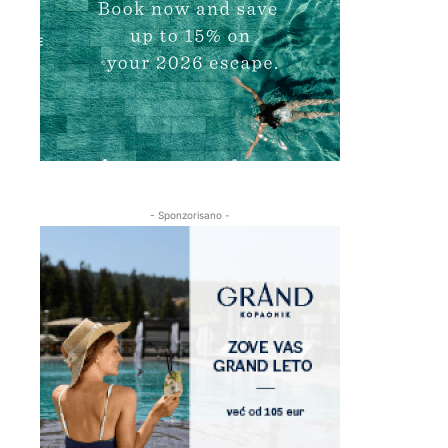
- Sponzorisano -