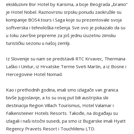
ekskluzivni Bor Hotel by Karisma, a boje Beograda „branio“
je Hotel Nobel. Raznovrsnu srpsku ponudu zaokružile su
kompanije BOS4.tours i Saga koje su prezentovale svoja
softverska i tehnološka rešenja. Sve ovo je pokazalo da su
u toku završne pripreme za još jednu izuzetnu zimsku
turističku sezonu u našoj zemlji.
Iz Slovenije su nam se predstavili RTC Krvavec, Thermana
Laško i Unitur, iz Hrvatske Terme Sveti Martin, a iz Bosne i
Hercegovine Hotel Nomad.
Kao i prethodnih godina, imali smo izlagače van granica
bivše Jugoslavije, a to su ovaj put bili austrijska ski
destinacija Region Villach Tourismus, Hotel Valamar i
Falkensteiner Hotels Resorts. Takođe, na događaju su
izlagali i naši istočni susedi, pa smo iz Bugarske imali Hyatt
Regency Pravets Resort i TouchMenu LTD.