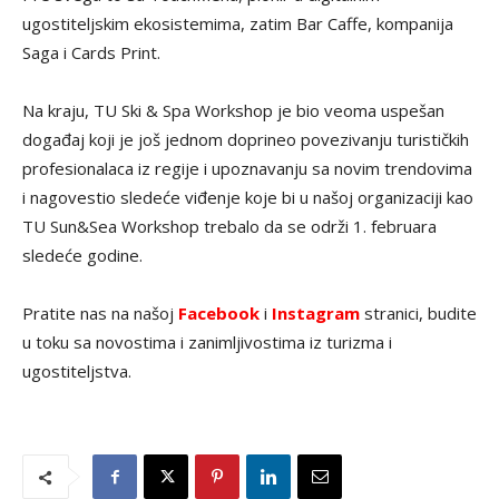
ugostiteljskim ekosistemima, zatim Bar Caffe, kompanija
Saga i Cards Print.
Na kraju, TU Ski & Spa Workshop je bio veoma uspešan
događaj koji je još jednom doprineo povezivanju turističkih
profesionalaca iz regije i upoznavanju sa novim trendovima
i nagovestio sledeće viđenje koje bi u našoj organizaciji kao
TU Sun&Sea Workshop trebalo da se održi 1. februara
sledeće godine.
Pratite nas na našoj
Facebook
i
Instagram
stranici, budite
u toku sa novostima i zanimljivostima iz turizma i
ugostiteljstva.