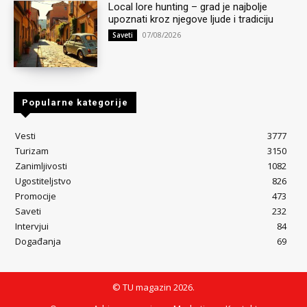
Local lore hunting – grad je najbolje
upoznati kroz njegove ljude i tradiciju
07/08/2026
Saveti
Popularne kategorije
Vesti
3777
Turizam
3150
Zanimljivosti
1082
Ugostiteljstvo
826
Promocije
473
Saveti
232
Intervjui
84
Događanja
69
© TU magazin 2026.