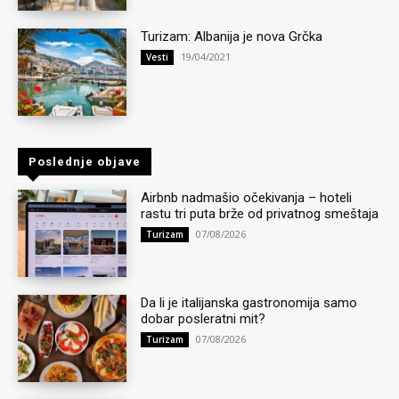
Turizam: Albanija je nova Grčka
19/04/2021
Vesti
Poslednje objave
Airbnb nadmašio očekivanja – hoteli
rastu tri puta brže od privatnog smeštaja
07/08/2026
Turizam
Da li je italijanska gastronomija samo
dobar posleratni mit?
07/08/2026
Turizam