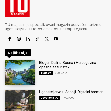
TU magazin je specijalizovani magazin posvećen turizmu,
ugostiteljstvu i HoReCa sektoru u Srbiji i regionu.
Najčitanije
Bloger: Da li je Bosna i Hercegovina
opasna za turiste?
03/03/2021
Turizam
Ugostiteljstvo u Španiji: Digitalni barmen
17/03/2021
Ugostiteljstvo