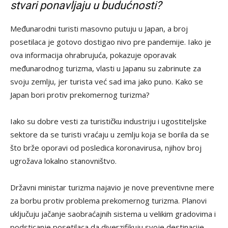
stvari ponavljaju u budućnosti?
Međunarodni turisti masovno putuju u Japan, a broj
posetilaca je gotovo dostigao nivo pre pandemije. Iako je
ova informacija ohrabrujuća, pokazuje oporavak
međunarodnog turizma, vlasti u Japanu su zabrinute za
svoju zemlju, jer turista već sad ima jako puno. Kako se
Japan bori protiv prekomernog turizma?
Iako su dobre vesti za turističku industriju i ugostiteljske
sektore da se turisti vraćaju u zemlju koja se borila da se
što brže oporavi od posledica koronavirusa, njihov broj
ugrožava lokalno stanovništvo.
Državni ministar turizma najavio je nove preventivne mere
za borbu protiv problema prekomernog turizma. Planovi
uključuju jačanje saobraćajnih sistema u velikim gradovima i
podsticanje posetilaca da diverzifikuju svoje destinacije.