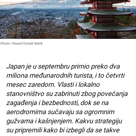
Photo: Pexels/Tomáš Malík
Japan je u septembru primio preko dva
miliona međunarodnih turista, i to četvrti
mesec zaredom. Vlasti i lokalno
stanovništvo su zabrinuti zbog povećanja
zagađenja i bezbednosti, dok se na
aerodromima sučavaju sa ogromnim
gužvama i kašnjenjem. Kakvu strategiju
su pripremili kako bi izbegli da se takve