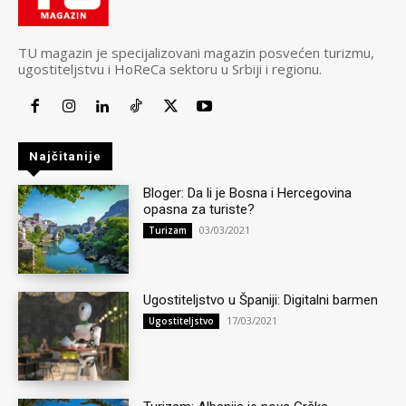
TU magazin je specijalizovani magazin posvećen turizmu,
ugostiteljstvu i HoReCa sektoru u Srbiji i regionu.
Najčitanije
Bloger: Da li je Bosna i Hercegovina
opasna za turiste?
03/03/2021
Turizam
Ugostiteljstvo u Španiji: Digitalni barmen
17/03/2021
Ugostiteljstvo