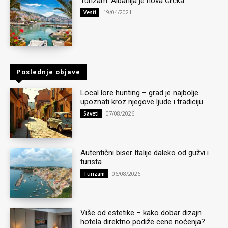
Turizam: Albanija je nova Grčka
19/04/2021
Vesti
Poslednje objave
Local lore hunting – grad je najbolje
upoznati kroz njegove ljude i tradiciju
07/08/2026
Saveti
Autentični biser Italije daleko od gužvi i
turista
06/08/2026
Turizam
Više od estetike – kako dobar dizajn
hotela direktno podiže cene noćenja?