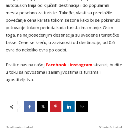
autobuskih linija od ključnih destinacija i do popularnih
mesta posebno za turiste. Takođe, vlasti su predložile
povećanje cena karata tokom sezone kako bi se pokrenulo
putovanje tokom perioda kada turista ima manje. Osim
toga, na najposećenijim destinacija su uvedene i turističke
takse. Cene se kreću, u zavisnosti od destinacije, od 0.6
evra do nekoliko evra po osobi.
Pratite nas na našoj
Facebook
i
Instagram
stranici, budite
u toku sa novostima i zanimljivostima iz turizma i
ugostiteljstva.
Prethodni tekst
Sledeći tekst