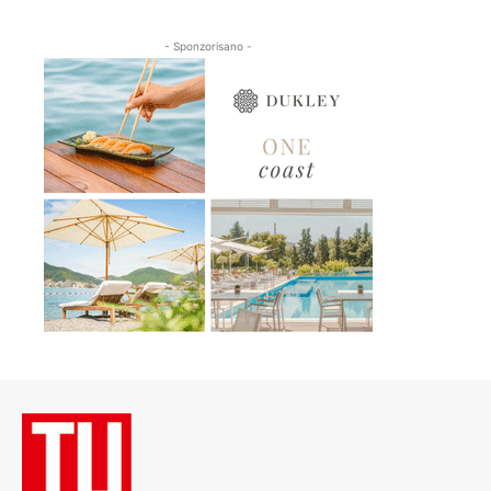
- Sponzorisano -