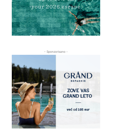
- Sponzorisano -