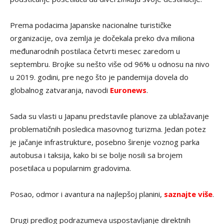
Prema podacima Japanske nacionalne turističke
organizacije, ova zemlja je dočekala preko dva miliona
međunarodnih postilaca četvrti mesec zaredom u
septembru. Brojke su nešto više od 96% u odnosu na nivo
u 2019. godini, pre nego što je pandemija dovela do
globalnog zatvaranja, navodi
Euronews
.
Sada su vlasti u Japanu predstavile planove za ublažavanje
problematičnih posledica masovnog turizma. Jedan potez
je jačanje infrastrukture, posebno širenje voznog parka
autobusa i taksija, kako bi se bolje nosili sa brojem
posetilaca u popularnim gradovima.
Posao, odmor i avantura na najlepšoj planini,
saznajte više
.
Drugi predlog podrazumeva uspostavljanje direktnih