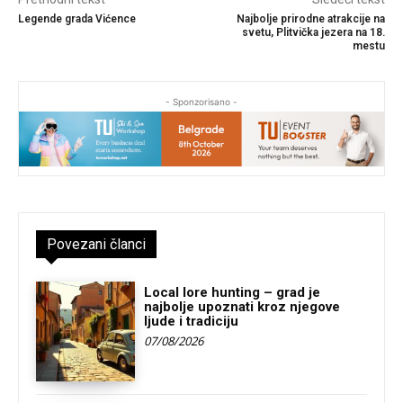
Legende grada Vićence
Najbolje prirodne atrakcije na
svetu, Plitvička jezera na 18.
mestu
- Sponzorisano -
Povezani članci
Local lore hunting – grad je
najbolje upoznati kroz njegove
ljude i tradiciju
07/08/2026