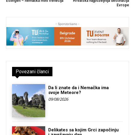
Eslingen – nemačka mini Venecija
Hrvatska najpoželjnija destinacija
Evrope
- Sponzorisano -
Povezani članci
Da li znate da i Nemačka ima
svoje Meteore?
09/08/2026
Delikates sa kojim Grci započinju
i završavaju dan