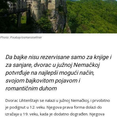
Photo: Pixabay/osmanzoellner
Da bajke nisu rezervisane samo za knjige i
za sanjare, dvorac u južnoj Nemačkoj
potvrđuje na najlepši mogući način,
svojom bajkovitom pojavom i
romantičnim duhom
Dvorac Lihtenštajn se nalazi u južnoj Nemačkoj, i prvobitno
je podignut u 12. veku. Njegova prava forma dolazi do
izražaja u 19. veku, kada je dodatno dograđen. Njegova