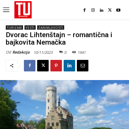
TURIZAM
VESTI
ZANIMLJIVOSTI
Dvorac Lihtenštajn – romantična i
bajkovita Nemačka
Od
Redakcija
10/11/2023
0
1941