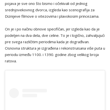
pojava je sve ono što bismo i očekivali od jednog
srednjovekovnog dvorca, izgleda kao scenografija za
Diznijeve filmove o vitezovima i plavokosim princezama.
On je i po načinu obnove specifičan, jer izgleda kao da je
podeljen na dva dela, dve celine. To je i logično, zahvaljujući
pre svega različitim periodima kada je dograđivan.
Osnovna struktura je izgrađena i rekonstruisana više puta u
periodu između 1100. i 1390. godine zbog velikog broja
ratova.