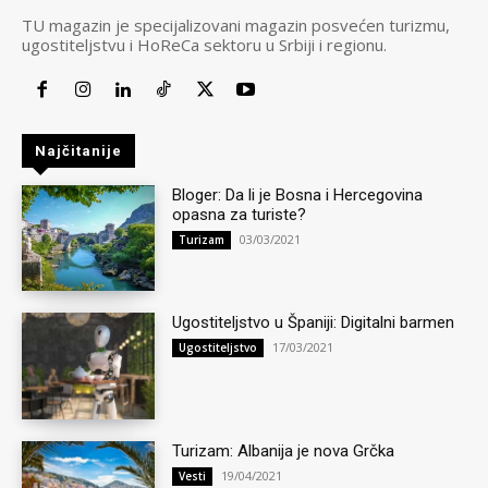
TU magazin je specijalizovani magazin posvećen turizmu,
ugostiteljstvu i HoReCa sektoru u Srbiji i regionu.
Najčitanije
Bloger: Da li je Bosna i Hercegovina
opasna za turiste?
03/03/2021
Turizam
Ugostiteljstvo u Španiji: Digitalni barmen
17/03/2021
Ugostiteljstvo
Turizam: Albanija je nova Grčka
19/04/2021
Vesti