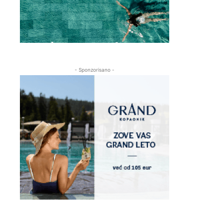
- Sponzorisano -