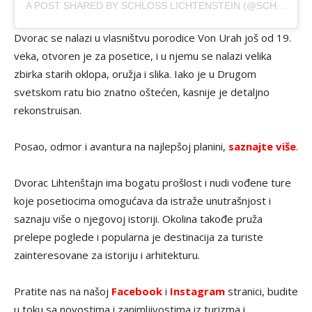
A POST SHARED BY SCHLOSS LICHTENSTEIN (@SCHLOSSLICHTENSTEIN)
Dvorac se nalazi u vlasništvu porodice Von Urah još od 19.
veka, otvoren je za posetice, i u njemu se nalazi velika
zbirka starih oklopa, oružja i slika. Iako je u Drugom
svetskom ratu bio znatno oštećen, kasnije je detaljno
rekonstruisan.
Posao, odmor i avantura na najlepšoj planini,
saznajte više
.
Dvorac Lihtenštajn ima bogatu prošlost i nudi vođene ture
koje posetiocima omogućava da istraže unutrašnjost i
saznaju više o njegovoj istoriji. Okolina takođe pruža
prelepe poglede i popularna je destinacija za turiste
zainteresovane za istoriju i arhitekturu.
Pratite nas na našoj
Facebook
i
Instagram
stranici, budite
u toku sa novostima i zanimljivostima iz turizma i