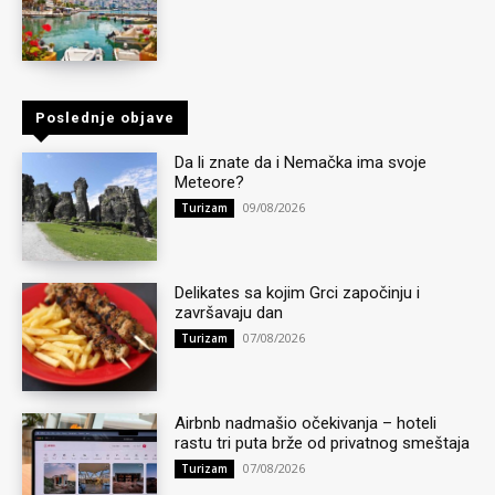
Poslednje objave
Da li znate da i Nemačka ima svoje
Meteore?
09/08/2026
Turizam
Delikates sa kojim Grci započinju i
završavaju dan
07/08/2026
Turizam
Airbnb nadmašio očekivanja – hoteli
rastu tri puta brže od privatnog smeštaja
07/08/2026
Turizam