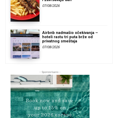
07/08/2026
Airbnb nadmašio očekivanja –
hoteli rastu tri puta brže od
privatnog smeštaja
07/08/2026
- Sponzorisano -