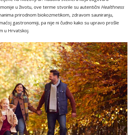
rmonije u životu, ove terme stvorile su autentični
Healthness
etmanima prirodnom biokozmetikom, zdravom sauniranju,
maćoj gastronomiji, pa nije ni čudno kako su upravo prošle
m u Hrvatskoj.