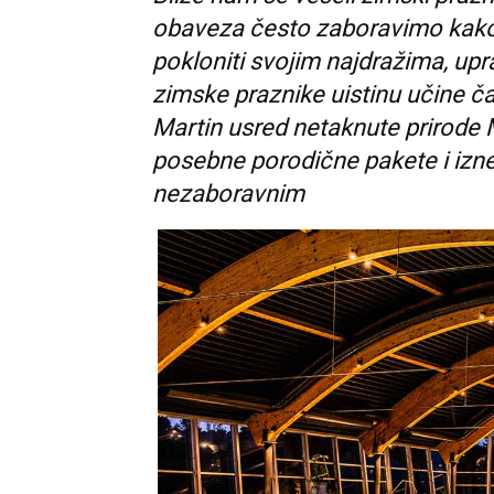
obaveza često zaboravimo kako
pokloniti svojim najdražima, up
zimske praznike uistinu učine 
Martin usred netaknute prirode 
posebne porodične pakete i iznen
nezaboravnim