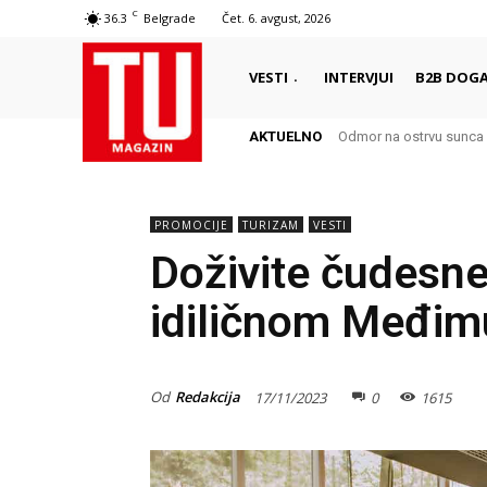
C
36.3
Belgrade
Čet. 6. avgust, 2026
VESTI
INTERVJUI
B2B DOGA
AKTUELNO
Odmor na ostrvu sunca – 
Autentični biser Italije 
PROMOCIJE
TURIZAM
VESTI
Doživite čudesne
idiličnom Međim
Od
Redakcija
17/11/2023
0
1615