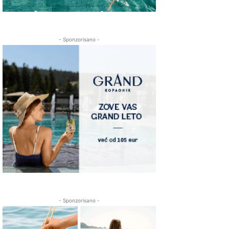
- Sponzorisano -
- Sponzorisano -