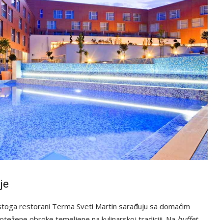
je
 stoga restorani Terma Sveti Martin sarađuju sa domaćim
otežene obroke temeljene na kulinarskoj tradiciji. Na
buffet