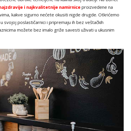
najzdravije i najkvalitetnije namirnice
proizvedene na
vima, kakve sigurno nećete okusiti nigde drugde. Otkrićemo
u svojoj poslastičarnici i pripremaju ih bez veštačkih
aznicima možete bez imalo griže savesti uživati u ukusnim