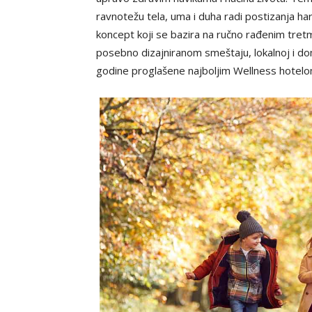
ravnotežu tela, uma i duha radi postizanja ha
koncept koji se bazira na ručno rađenim tr
posebno dizajniranom smeštaju, lokalnoj i do
godine proglašene najboljim Wellness hotelo