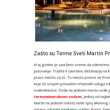
Zašto su Terme Sveti Martin P
Kraj godine je savršeno vreme da odmorimo
putovanje. Tražite li savršenu destinaciju na k
pravo mesto za to. To mesto ponosi se Prv
koje će svojom ponudom vrhunskih usluga oduš
svakodnevice. Ovde na jednom mestu svaki go
termomineralnom vodom
, jednoj od najle
Martin na jednom mestu nude spoj aktivnog 
upravo zdravim navikama i načinu života. Teme