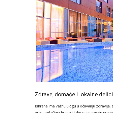
Zdrave, domaće i lokalne delici
Ishrana ima važnu ulogu u očuvanju zdravlja,
proizvođačima hrane i tako osiguravaju uravn