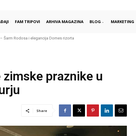
ĐAJI
FAM TRIPOVI
ARHIVA MAGAZINA
BLOG
MARKETING
Šarm Rodosa i elegancija Domes rizorta
daleko od gužvi i turista
 zimske praznike u
urju
Share