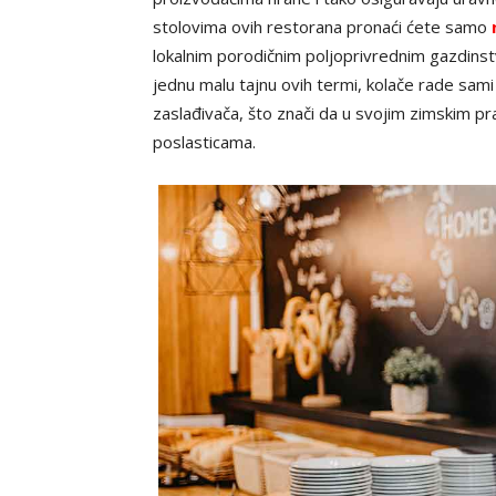
stolovima ovih restorana pronaći ćete samo
lokalnim porodičnim poljoprivrednim gazdinst
jednu malu tajnu ovih termi, kolače rade sami 
zaslađivača, što znači da u svojim zimskim pr
poslasticama.