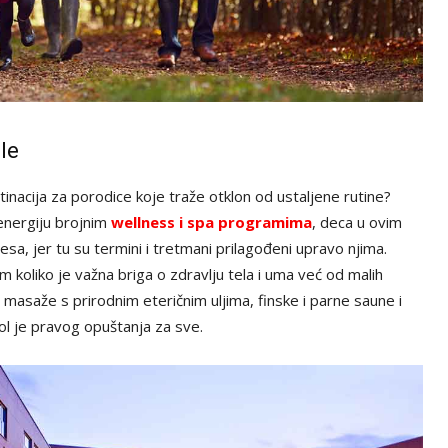
le
tinacija za porodice koje traže otklon od ustaljene rutine?
energiju brojnim
wellness i spa programima
, deca u ovim
sa, jer tu su termini i tretmani prilagođeni upravo njima.
m koliko je važna briga o zdravlju tela i uma već od malih
masaže s prirodnim eteričnim uljima, finske i parne saune i
l je pravog opuštanja za sve.