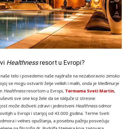
rvi
Healthness
resort u Evropi?
 naše telo i povedemo naše najdraže na nezaboravno zimsko
ojoj se mogu ostvariti želje velikih i malih, onda je Međimurje
im
Healthness
resortom u Evropi,
Termama Sveti Martin
,
eviti sve one koji žele da se isključe iz stresne
st može doživeti zdravi i jedinstveni
Healthness
odmor
kovitijih u Evropi i starijoj od 43.000 godina. Terme Sveti
odmora i velnes opuštanja, a posebnu pažnju posvećuju
ljene na filozofiji dr. Rudolfa Steinera koja zagovara