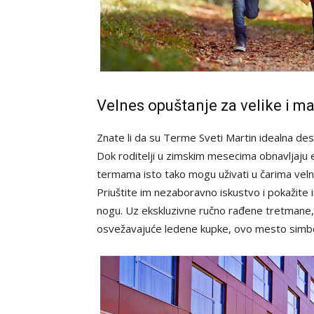
Velnes opuštanje za velike i ma
Znate li da su Terme Sveti Martin idealna des
Dok roditelji u zimskim mesecima obnavljaju 
termama isto tako mogu uživati u čarima velne
Priuštite im nezaboravno iskustvo i pokažite i
nogu. Uz ekskluzivne ručno rađene tretmane, 
osvežavajuće ledene kupke, ovo mesto simbo