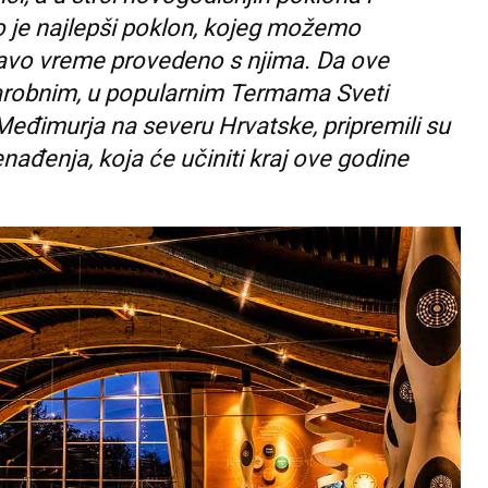
 je najlepši poklon, kojeg možemo
ravo vreme provedeno s njima. Da ove
čarobnim, u popularnim Termama Sveti
Međimurja na severu Hrvatske, pripremili su
ađenja, koja će učiniti kraj ove godine