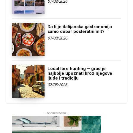
07/08/2026
Da li je italijanska gastronomija
samo dobar posleratni mit?
07/08/2026
Local lore hunting – grad je
najbolje upoznati kroz njegove
ljude i tradiciju
07/08/2026
- Sponzorisano -