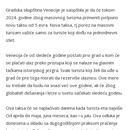
Gradska skupština Venecije je saopštila je da će tokom
2024. godine zbog masovnog turizma primeniti potpuno
novu taksu od 5 evra. Nova taksa, tj porez na masovni
turizam važiće samo za turiste koji dođu na jednodnevni
izlet.
Venecija će od sledeće godine postati prvi grad u kom će
se plaćati ulaz preko pristupa koji se nalaze na glavnim
tačkama istorijskog jezgra. Svaki turista koji želi da uđe u
grad će pre toga morati da rezerviše ulaznicu. Ove mere
su trebale da budu na snazi već ove godine, ali će zbog
globalnih dešavanja i krize u svetu sačekati sledeću godinu.
Ova taksa će se naplaćivati danima kada turista ima najviše.
Od aprila do maja, juna meseca, kao i u julu. Ova odluka je
donesena u skladu sa dugogodišnjom praksom praćenja