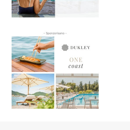
- Sponzorisano -