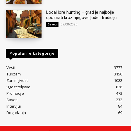
Local lore hunting – grad je najbolje
upoznati kroz njegove ljude i tradiciju
07/08/2026
Saveti
Popularne kategorije
Vesti
3777
Turizam
3150
Zanimljivosti
1082
Ugostiteljstvo
826
Promocije
473
Saveti
232
Intervjui
84
Događanja
69