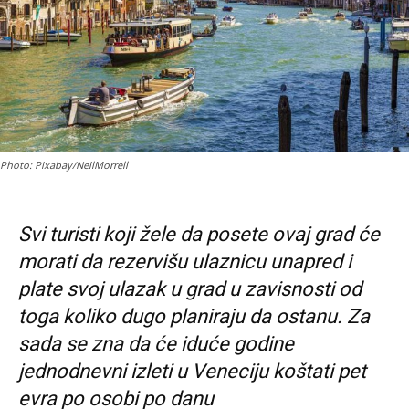
Photo: Pixabay/NeilMorrell
Svi turisti koji žele da posete ovaj grad će
morati da rezervišu ulaznicu unapred i
plate svoj ulazak u grad u zavisnosti od
toga koliko dugo planiraju da ostanu. Za
sada se zna da će iduće godine
jednodnevni izleti u Veneciju koštati pet
evra po osobi po danu