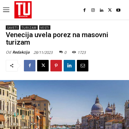
SAVETI
TURIZAM
VESTI
Venecija uvela porez na masovni
turizam
Od
Redakcija
28/11/2023
0
1723