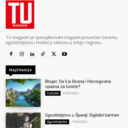
TU magazin je specijalizovani magazin posvećen turizmu,
ugostiteljstvu i HoReCa sektoru u Srbiji i regionu.
Najčitanije
Bloger: Da li je Bosna i Hercegovina
opasna za turiste?
03/03/2021
Turizam
Ugostiteljstvo u Španiji: Digitalni barmen
17/03/2021
Ugostiteljstvo