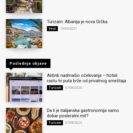
Turizam: Albanija je nova Grčka
19/04/2021
Vesti
Poslednje objave
Airbnb nadmašio očekivanja – hoteli
rastu tri puta brže od privatnog smeštaja
07/08/2026
Turizam
Da li je italijanska gastronomija samo
dobar posleratni mit?
07/08/2026
Turizam