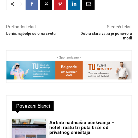
Prethodni tekst
Sledeći tekst
Leriči, najbolje selo na svetu
Dobra stara vatra je ponovo u
modi
- Sponzorisano -
Povezani članci
Airbnb nadmašio očekivanja –
hoteli rastu tri puta brže od
privatnog smeštaja