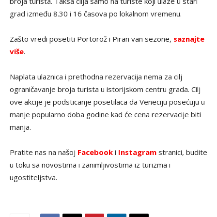
broja turista. Taksa cilja samo na turiste koji ulaze u stari
grad između 8.30 i 16 časova po lokalnom vremenu.
Zašto vredi posetiti Portorož i Piran van sezone,
saznajte
više
.
Naplata ulaznica i prethodna rezervacija nema za cilj
ograničavanje broja turista u istorijskom centru grada. Cilj
ove akcije je podsticanje posetilaca da Veneciju posećuju u
manje popularno doba godine kad će cena rezervacije biti
manja.
Pratite nas na našoj
Facebook
i
Instagram
stranici, budite
u toku sa novostima i zanimljivostima iz turizma i
ugostiteljstva.