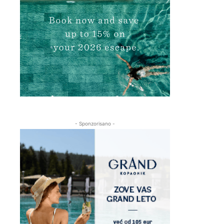
- Sponzorisano -