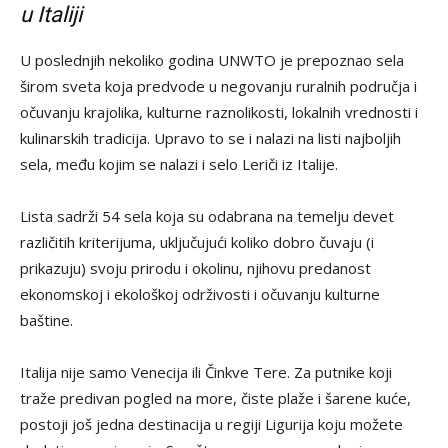
u Italiji
U poslednjih nekoliko godina UNWTO je prepoznao sela
širom sveta koja predvode u negovanju ruralnih područja i
očuvanju krajolika, kulturne raznolikosti, lokalnih vrednosti i
kulinarskih tradicija. Upravo to se i nalazi na listi najboljih
sela, među kojim se nalazi i selo Leriči iz Italije.
Lista sadrži 54 sela koja su odabrana na temelju devet
različitih kriterijuma, uključujući koliko dobro čuvaju (i
prikazuju) svoju prirodu i okolinu, njihovu predanost
ekonomskoj i ekološkoj održivosti i očuvanju kulturne
baštine.
Italija nije samo Venecija ili Činkve Tere. Za putnike koji
traže predivan pogled na more, čiste plaže i šarene kuće,
postoji još jedna destinacija u regiji Ligurija koju možete