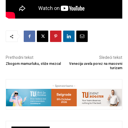
Prethodni tekst
Sledeći tekst
Zbogom mamurluku, stiže mezcal
Venecija uvela porez na masovni
turizam
- Sponzorisano -