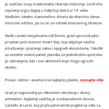
je zadržao svoju tradicionalnu ribarsku industriju. Leriči ima
najstariji uzgoj dagnji u Italiji koji datira iz 19. veka.
Međutim, lokalno stanovništvo shvata da ribarstvo danas
mora biti održivo, pa su se svi odrekli intenzivnog ribolova.
Među raznim inicijativama održivosti, grad sprovodi pilot
projekat pod nazivom Smart Bay, koji uključuje naučno
istraživanje i praćenje zaliva i njegovih ekosistema. Takođe
su uvedeni solarni paneli, plastika za jednokratnu upotrebu
je zabranjena, kao i sve aktivnosti koje mogu ugroziti
okolinu.
Posao, odmor i avantura na najlepšoj planini,
saznajte više
.
Grad je najpoznatiji po slikovitom okruženju i divnoj
arhitekturi. Najbitniji sadržaj je srednjovekovni dvorac,
Castello di Lerici, koji pruža panoramski pogled na zaliv La