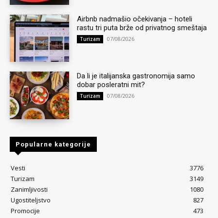
Airbnb nadmašio očekivanja – hoteli
rastu tri puta brže od privatnog smeštaja
07/08/2026
Turizam
Da li je italijanska gastronomija samo
dobar posleratni mit?
07/08/2026
Turizam
Popularne kategorije
Vesti
3776
Turizam
3149
Zanimljivosti
1080
Ugostiteljstvo
827
Promocije
473