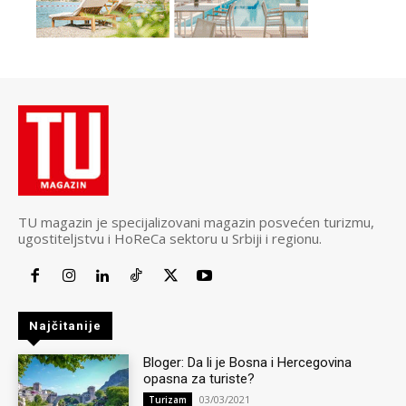
TU magazin je specijalizovani magazin posvećen turizmu,
ugostiteljstvu i HoReCa sektoru u Srbiji i regionu.
Najčitanije
Bloger: Da li je Bosna i Hercegovina
opasna za turiste?
03/03/2021
Turizam