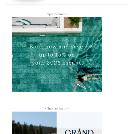
- Sponzorisano -
- Sponzorisano -