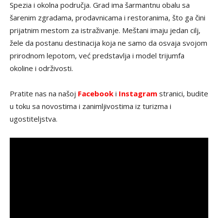
Spezia i okolna područja. Grad ima šarmantnu obalu sa
šarenim zgradama, prodavnicama i restoranima, što ga čini
prijatnim mestom za istraživanje. Meštani imaju jedan cilj,
žele da postanu destinacija koja ne samo da osvaja svojom
prirodnom lepotom, već predstavlja i model trijumfa
okoline i održivosti.
Pratite nas na našoj
Facebook
i
Instagram
stranici, budite
u toku sa novostima i zanimljivostima iz turizma i
ugostiteljstva.