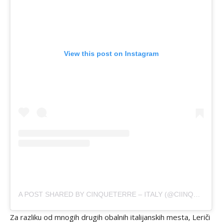
View this post on Instagram
A POST SHARED BY CINQUETERRE – ITALY (@CIINQUETERRE)
Za razliku od mnogih drugih obalnih italijanskih mesta, Leriči