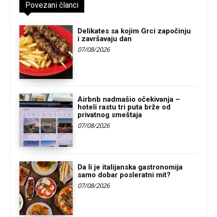
Povezani članci
Delikates sa kojim Grci započinju
i završavaju dan
07/08/2026
Airbnb nadmašio očekivanja –
hoteli rastu tri puta brže od
privatnog smeštaja
07/08/2026
Da li je italijanska gastronomija
samo dobar posleratni mit?
07/08/2026