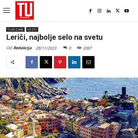
TURIZAM
VESTI
Leriči, najbolje selo na svetu
Od
Redakcija
28/11/2023
0
2087