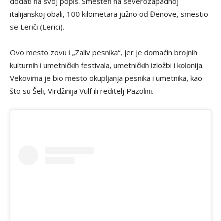
dodati na svoj popis. Smešten na severozapadnoj
italijanskoj obali, 100 kilometara južno od Đenove, smestio
se Leriči (Lerici).
Ovo mesto zovu i „Zaliv pesnika“, jer je domaćin brojnih
kulturnih i umetničkih festivala, umetničkih izložbi i kolonija.
Vekovima je bio mesto okupljanja pesnika i umetnika, kao
što su Šeli, Virdžinija Vulf ili reditelj Pazolini.