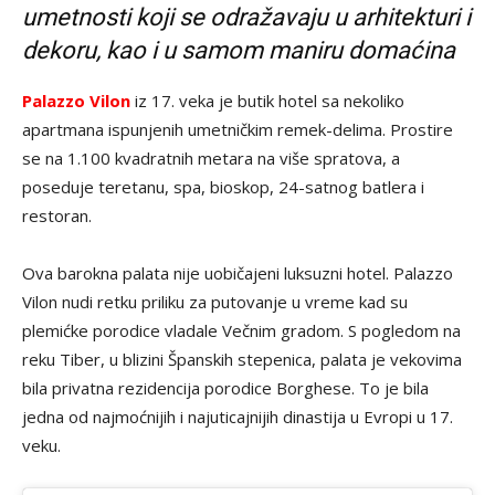
umetnosti koji se odražavaju u arhitekturi i
dekoru, kao i u samom maniru domaćina
Palazzo Vilon
iz 17. veka je butik hotel sa nekoliko
apartmana ispunjenih umetničkim remek-delima. Prostire
se na 1.100 kvadratnih metara na više spratova, a
poseduje teretanu, spa, bioskop, 24-satnog batlera i
restoran.
Ova barokna palata nije uobičajeni luksuzni hotel. Palazzo
Vilon nudi retku priliku za putovanje u vreme kad su
plemićke porodice vladale Večnim gradom. S pogledom na
reku Tiber, u blizini Španskih stepenica, palata je vekovima
bila privatna rezidencija porodice Borghese. To je bila
jedna od najmoćnijih i najuticajnijih dinastija u Evropi u 17.
veku.