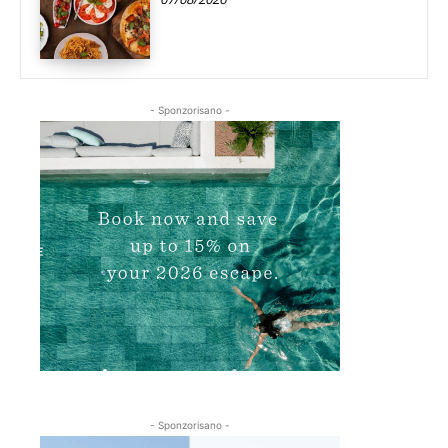
- Sponzorisano -
- Sponzorisano -