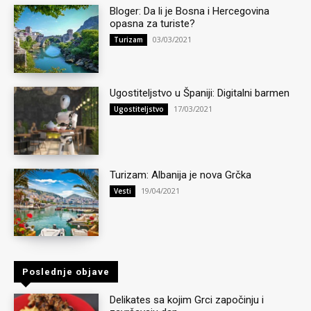
Bloger: Da li je Bosna i Hercegovina
opasna za turiste?
03/03/2021
Turizam
Ugostiteljstvo u Španiji: Digitalni barmen
17/03/2021
Ugostiteljstvo
Turizam: Albanija je nova Grčka
19/04/2021
Vesti
Poslednje objave
Delikates sa kojim Grci započinju i