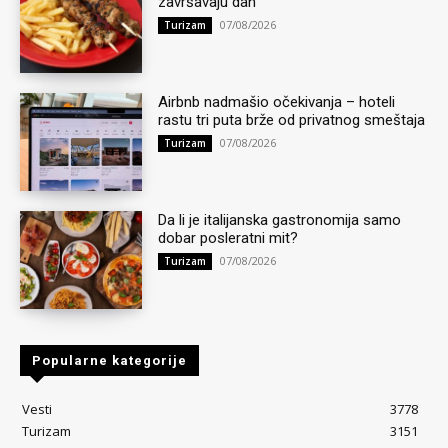
završavaju dan
07/08/2026
Turizam
Airbnb nadmašio očekivanja – hoteli
rastu tri puta brže od privatnog smeštaja
07/08/2026
Turizam
Da li je italijanska gastronomija samo
dobar posleratni mit?
07/08/2026
Turizam
Popularne kategorije
Vesti
3778
Turizam
3151