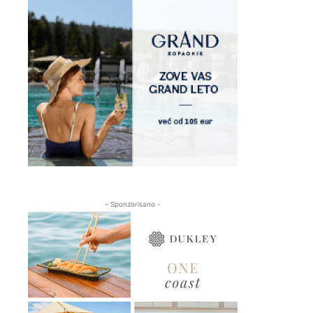
- Sponzorisano -