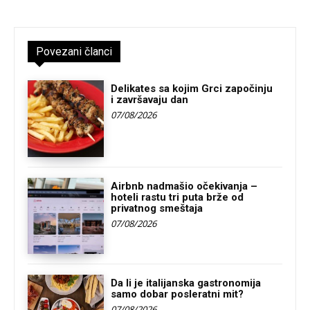
Povezani članci
Delikates sa kojim Grci započinju
i završavaju dan
07/08/2026
Airbnb nadmašio očekivanja –
hoteli rastu tri puta brže od
privatnog smeštaja
07/08/2026
Da li je italijanska gastronomija
samo dobar posleratni mit?
07/08/2026