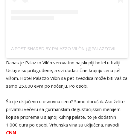
A POST SHARED BY PALAZZO VILÒN (@PALAZZOVILON)
Danas je Palazzo Vilòn verovatno najskuplji hotel u Italiji.
Usluge su prilagođene, a svi dodaci čine krajnju cenu još
višom. Hotel Palazzo Vilòn sa pet zvezdica može biti vaš za
samo 25.000 evra po noćenju. Po osobi.
Što je uključeno u osnovnu cenu? Samo doručak. Ako želite
privatnu večeru sa gurmanskim degustacijskim menijem
koji se priprema u sjajnoj kuhinji palate, to je dodatnih
1.000 eura po osobi. Vrhunska vina su uključena, navodi
CNN
.