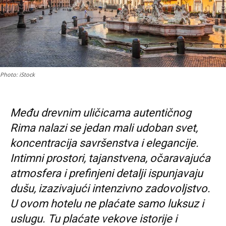
Photo: iStock
Među drevnim uličicama autentičnog
Rima nalazi se jedan mali udoban svet,
koncentracija savršenstva i elegancije.
Intimni prostori, tajanstvena, očaravajuća
atmosfera i prefinjeni detalji ispunjavaju
dušu, izazivajući intenzivno zadovoljstvo.
U ovom hotelu ne plaćate samo luksuz i
uslugu. Tu plaćate vekove istorije i