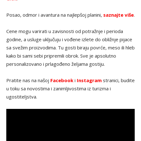
Posao, odmor i avantura na najlepšoj planini,
saznajte više
.
Cene mogu varirati u zavisnosti od potražnje i perioda
godine, a usluge uključuju i vođene izlete do obližnje pijace
sa svežim proizvodima. Tu gosti biraju povrće, meso ili hleb
kako bi sami sebi pripremili obrok. Sve je apsolutno
personalizovano i prlagođeno željama gostiju.
Pratite nas na našoj
Facebook
i
Instagram
stranici, budite
u toku sa novostima i zanimljivostima iz turizma i
ugostiteljstva.