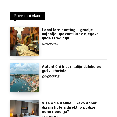
Povezani članci
Local lore hunting – grad je
najbolje upoznati kroz njegove
ljude i tradiciju
07/08/2026
Autentični biser Italije daleko od
gužvi i turista
06/08/2026
Više od estetike – kako dobar
dizajn hotela direktno podiže
cene noćenja?