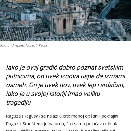
Photo: Unsplash/ Joseph Recca
Iako je ovaj gradić dobro poznat svetskim
putnicima, on uvek iznova uspe da izmami
osmeh. On je uvek nov, uvek lep i srdačan,
iako je u svojoj istoriji imao veliku
tragediju
Raguza (Ragusa) se nalazi u istoimenoj opštini i pokrajini
Raguza. Smeštena je na brdu, što samo pojačava utisak
tople i idilične, ruralne Italije. U gradu živi nešto više od