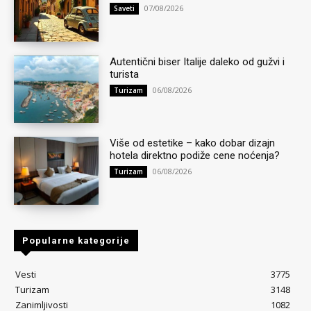
07/08/2026
Saveti
Autentični biser Italije daleko od gužvi i
turista
06/08/2026
Turizam
Više od estetike – kako dobar dizajn
hotela direktno podiže cene noćenja?
06/08/2026
Turizam
Popularne kategorije
Vesti
3775
Turizam
3148
Zanimljivosti
1082