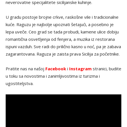
neverovatne specijalitete sicilijanske kuhinje.
U gradu postoje brojne crkve, raskošne vile i tradicionalne
kuće. Raguzu je najbolje upoznati šetajući, a posebno je
lepa uveče. Ceo grad se tada probudi, kamene ulice dobiju
romantična osvetljenja od fenjera, a muzika iz restorana
ispuni vazduh. Sve radi do prilično kasno u noć, pa je zabava
zagarantovana. Raguza je zaista prava Sicilija za početnike.
Pratite nas na našoj
Facebook
i
Instagram
stranici, budite
u toku sa novostima i zanimljivostima iz turizma i
ugostiteljstva.