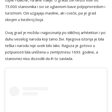
73.000 stanovnika i svi se uglavnom bave poljoprivredom i
turizmom. Oni uzgajaju masline, ali i cveće, pa je grad
obojen u bezbroj boja.
Ovaj grad je možda i najpoznatiji po idiličnoj arhitekturi i po
duhu veselog naroda koji tamo živi. Njegova istorija je bila
teška i narodu nije uvek bilo lako. Raguza je gotovo u
potpunosti bila uništena u zemljotresu 1693. godine, a
stanovnici nisu dozvolili da ih to savlada.