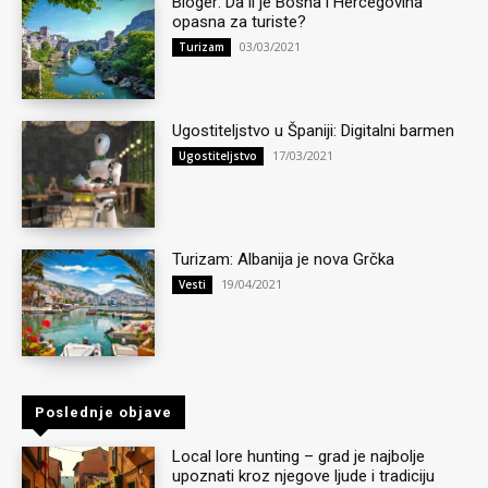
Bloger: Da li je Bosna i Hercegovina
opasna za turiste?
03/03/2021
Turizam
Ugostiteljstvo u Španiji: Digitalni barmen
17/03/2021
Ugostiteljstvo
Turizam: Albanija je nova Grčka
19/04/2021
Vesti
Poslednje objave
Local lore hunting – grad je najbolje
upoznati kroz njegove ljude i tradiciju