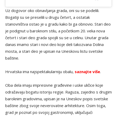
Uz dogovor oko obnavljanja grada, oni su se podelili.
Bogatiji su se preselili u drugu četvrt, a ostatak
stanovništva ostao je u gradu kako bi ga obnovio. Stari deo
je podignut u baroknom stilu, a početkom 20. veka nova
četvrt i stari deo grada spojili su se u celinu. Unutar grada
danas imamo stari i novi deo koje deli takozvana Dolina
mosta, a stari deo je upisan na Uneskovu listu svetske
baštine.
Hrvatska ima najspektakularniju obalu,
saznajte više
.
Oba dela imaju impresivne građevine i uske uličice koje
odražavaju bogatu istoriju regije. Raguza, zajedno s drugim
baroknim gradovima, upisan je na Uneskov popis svetske
baštine zbog svoje neverovatne arhitekture. Osim toga,
grad je poznat po svojoj gastronomiji, uključujući