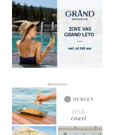
- Sponzorisano -