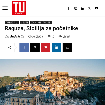
TURIZAM
VESTI
ZANIMLJIVOSTI
Raguza, Sicilija za početnike
Od
Redakcija
17/01/2024
0
2869