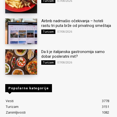
07/08/2026
Turizam
Airbnb nadmašio očekivanja – hoteli
rastu tri puta brže od privatnog smeštaja
07/08/2026
Turizam
Da li je italijanska gastronomija samo
dobar posleratni mit?
07/08/2026
Turizam
Popularne kategorije
Vesti
3778
Turizam
3151
Zanimljivosti
1082