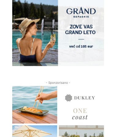
- Sponzorisano -