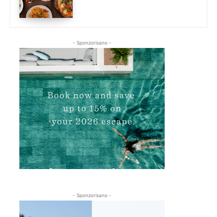
- Sponzorisano -
- Sponzorisano -