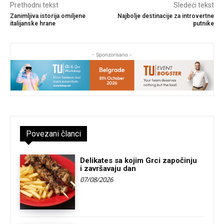
Prethodni tekst
Sledeći tekst
Zanimljiva istorija omiljene
Najbolje destinacije za introvertne
italijanske hrane
putnike
- Sponzorisano -
Povezani članci
Delikates sa kojim Grci započinju
i završavaju dan
07/08/2026