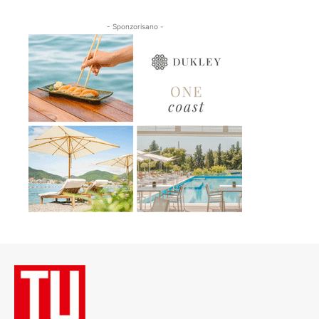
- Sponzorisano -