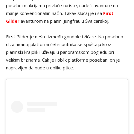
posebnim akcijama privlače turiste, nudeći avanture na
manje konvencionalan način. Takav slučaj je i sa
First
Glider
avanturom na planini Jungfrau u Švajcarskoj.
First Glider je nešto između gondole i žičare. Na posebno
dizajniranoj platformi četiri putnika se spuštaju kroz
planinski krajolik i uživaju u panoramskom pogledu pri
velikim brzinama. Čak je i oblik platforme poseban, on je
napravljen da bude u obliku ptice.