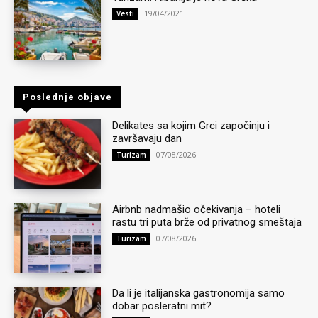
19/04/2021
Vesti
Poslednje objave
Delikates sa kojim Grci započinju i
završavaju dan
07/08/2026
Turizam
Airbnb nadmašio očekivanja – hoteli
rastu tri puta brže od privatnog smeštaja
07/08/2026
Turizam
Da li je italijanska gastronomija samo
dobar posleratni mit?