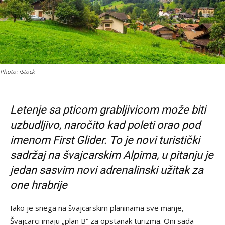
Photo: iStock
Letenje sa pticom grabljivicom može biti
uzbudljivo, naročito kad poleti orao pod
imenom First Glider. To je novi turistički
sadržaj na švajcarskim Alpima, u pitanju je
jedan sasvim novi adrenalinski užitak za
one hrabrije
Iako je snega na švajcarskim planinama sve manje,
Švajcarci imaju „plan B“ za opstanak turizma. Oni sada