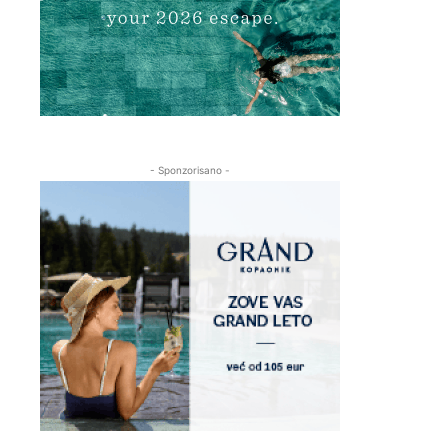
- Sponzorisano -