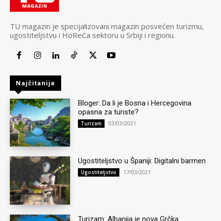
TU magazin je specijalizovani magazin posvećen turizmu,
ugostiteljstvu i HoReCa sektoru u Srbiji i regionu.
Najčitanije
Bloger: Da li je Bosna i Hercegovina
opasna za turiste?
03/03/2021
Turizam
Ugostiteljstvo u Španiji: Digitalni barmen
17/03/2021
Ugostiteljstvo
Turizam: Albanija je nova Grčka