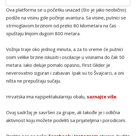
Ova platforma se u početku unazad (što je jako neobično)
podiže na visinu gde počinje avantura. Sa visine, putnici se
strmoglavom brzinom od preko 80 kilometara na čas
spuštaju linijom dugom 800 metara.
Vožnja traje oko jednog minuta, a za to vreme će putnici
osim velike brzine iskusiti i oscilacije u visinama do čak 50
metara. Iako deluje pomalo opasno, First Glider je
neverovatno siguran i zabavan. Ipak su to Švajcarci, a oni
ništa ne prepuštaju sučaju.
Hrvatska ima najspektakularniju obalu,
saznajte više
.
Ovaj sadržaj je savršen za grupe, ali takođe je i odlična
aktivnost koju možete podeliti sa prijateljima i porodicom.