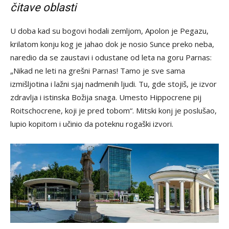
čitave oblasti
U doba kad su bogovi hodali zemljom, Apolon je Pegazu,
krilatom konju kog je jahao dok je nosio Sunce preko neba,
naredio da se zaustavi i odustane od leta na goru Parnas:
„Nikad ne leti na grešni Parnas! Tamo je sve sama
izmišljotina i lažni sjaj nadmenih ljudi. Tu, gde stojiš, je izvor
zdravlja i istinska Božija snaga. Umesto Hippocrene pij
Roitschocrene, koji je pred tobom“. Mitski konj je poslušao,
lupio kopitom i učinio da poteknu rogaški izvori.