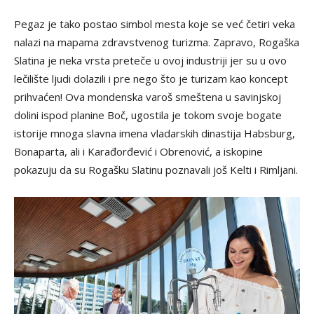
Pegaz je tako postao simbol mesta koje se već četiri veka
nalazi na mapama zdravstvenog turizma. Zapravo, Rogaška
Slatina je neka vrsta preteče u ovoj industriji jer su u ovo
lečilište ljudi dolazili i pre nego što je turizam kao koncept
prihvaćen! Ova mondenska varoš smeštena u savinjskoj
dolini ispod planine Boč, ugostila je tokom svoje bogate
istorije mnoga slavna imena vladarskih dinastija Habsburg,
Bonaparta, ali i Karađorđević i Obrenović, a iskopine
pokazuju da su Rogašku Slatinu poznavali još Kelti i Rimljani.