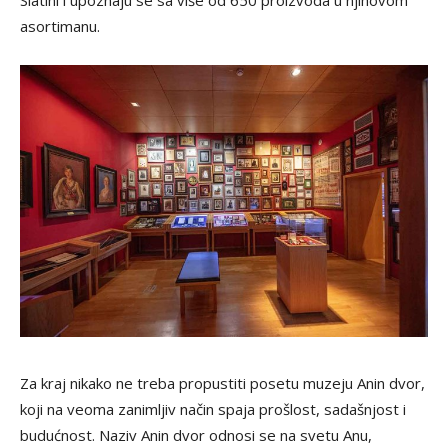
Slatini i upoznaju se sa više od 650 proizvoda u njihovom
asortimanu.
Za kraj nikako ne treba propustiti posetu muzeju Anin dvor,
koji na veoma zanimljiv način spaja prošlost, sadašnjost i
budućnost. Naziv Anin dvor odnosi se na svetu Anu,