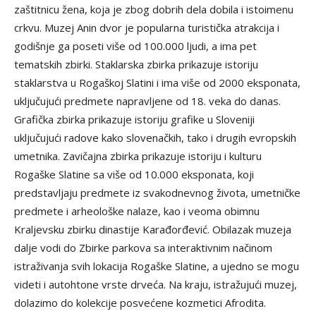
zaštitnicu žena, koja je zbog dobrih dela dobila i istoimenu
crkvu. Muzej Anin dvor je popularna turistička atrakcija i
godišnje ga poseti više od 100.000 ljudi, a ima pet
tematskih zbirki. Staklarska zbirka prikazuje istoriju
staklarstva u Rogaškoj Slatini i ima više od 2000 eksponata,
uključujući predmete napravljene od 18. veka do danas.
Grafička zbirka prikazuje istoriju grafike u Sloveniji
uključujući radove kako slovenačkih, tako i drugih evropskih
umetnika. Zavičajna zbirka prikazuje istoriju i kulturu
Rogaške Slatine sa više od 10.000 eksponata, koji
predstavljaju predmete iz svakodnevnog života, umetničke
predmete i arheološke nalaze, kao i veoma obimnu
Kraljevsku zbirku dinastije Karađorđević. Obilazak muzeja
dalje vodi do Zbirke parkova sa interaktivnim načinom
istraživanja svih lokacija Rogaške Slatine, a ujedno se mogu
videti i autohtone vrste drveća. Na kraju, istražujući muzej,
dolazimo do kolekcije posvećene kozmetici Afrodita.