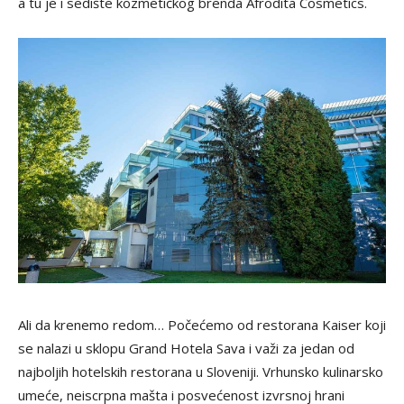
a tu je i sedište kozmetičkog brenda Afrodita Cosmetics.
Ali da krenemo redom… Počećemo od restorana Kaiser koji
se nalazi u sklopu Grand Hotela Sava i važi za jedan od
najboljih hotelskih restorana u Sloveniji. Vrhunsko kulinarsko
umeće, neiscrpna mašta i posvećenost izvrsnoj hrani