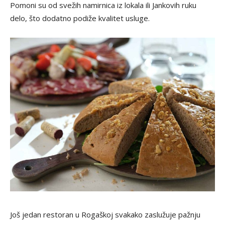
Pomoni su od svežih namirnica iz lokala ili Jankovih ruku
delo, što dodatno podiže kvalitet usluge.
Još jedan restoran u Rogaškoj svakako zaslužuje pažnju