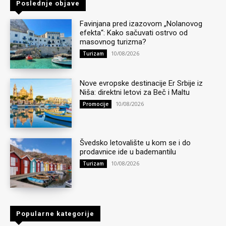
Poslednje objave
Favinjana pred izazovom „Nolanovog
efekta“: Kako sačuvati ostrvo od
masovnog turizma?
10/08/2026
Turizam
Nove evropske destinacije Er Srbije iz
Niša: direktni letovi za Beč i Maltu
10/08/2026
Promocije
Švedsko letovalište u kom se i do
prodavnice ide u bademantilu
10/08/2026
Turizam
Popularne kategorije