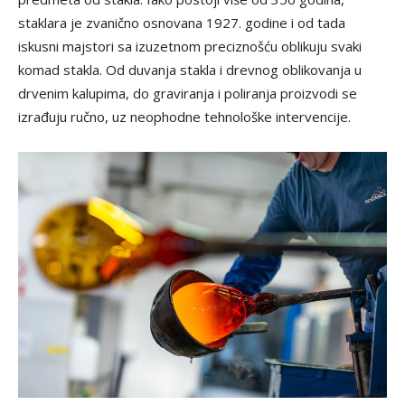
staklara je zvanično osnovana 1927. godine i od tada
iskusni majstori sa izuzetnom preciznošću oblikuju svaki
komad stakla. Od duvanja stakla i drevnog oblikovanja u
drvenim kalupima, do graviranja i poliranja proizvodi se
izrađuju ručno, uz neophodne tehnološke intervencije.