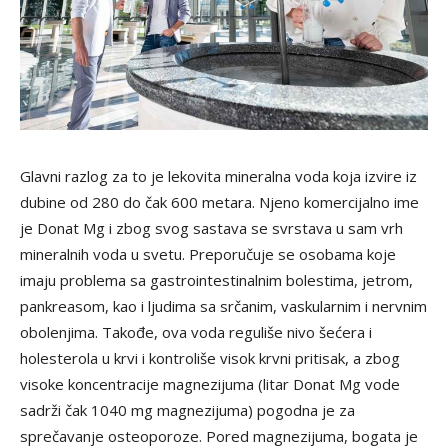
Glavni razlog za to je lekovita mineralna voda koja izvire iz
dubine od 280 do čak 600 metara. Njeno komercijalno ime
je Donat Mg i zbog svog sastava se svrstava u sam vrh
mineralnih voda u svetu. Preporučuje se osobama koje
imaju problema sa gastrointestinalnim bolestima, jetrom,
pankreasom, kao i ljudima sa srčanim, vaskularnim i nervnim
obolenjima. Takođe, ova voda reguliše nivo šećera i
holesterola u krvi i kontroliše visok krvni pritisak, a zbog
visoke koncentracije magnezijuma (litar Donat Mg vode
sadrži čak 1040 mg magnezijuma) pogodna je za
sprečavanje osteoporoze. Pored magnezijuma, bogata je