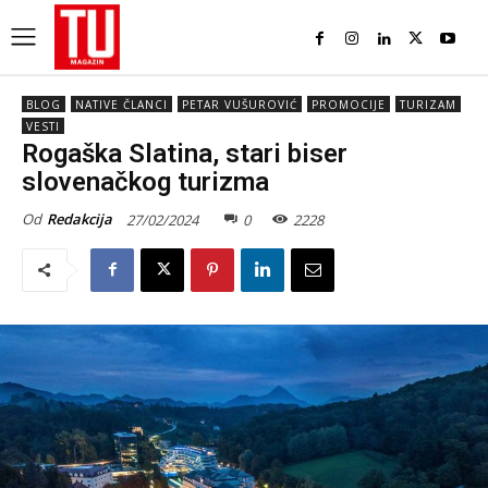
BLOG
NATIVE ČLANCI
PETAR VUŠUROVIĆ
PROMOCIJE
TURIZAM
VESTI
Rogaška Slatina, stari biser
slovenačkog turizma
Od
Redakcija
27/02/2024
0
2228