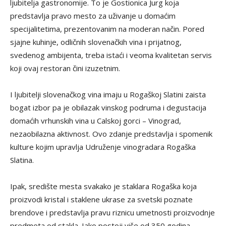
ljubitelja gastronomije. To je Gostionica Jurg koja
predstavlja pravo mesto za uživanje u domaćim
specijalitetima, prezentovanim na moderan način. Pored
sjajne kuhinje, odličnih slovenačkih vina i prijatnog,
svedenog ambijenta, treba istaći i veoma kvalitetan servis
koji ovaj restoran čini izuzetnim.
I ljubitelji slovenačkog vina imaju u Rogaškoj Slatini zaista
bogat izbor pa je obilazak vinskog podruma i degustacija
domaćih vrhunskih vina u Calskoj gorci – Vinograd,
nezaobilazna aktivnost. Ovo zdanje predstavlja i spomenik
kulture kojim upravlja Udruženje vinogradara Rogaška
Slatina.
Ipak, središte mesta svakako je staklara Rogaška koja
proizvodi kristal i staklene ukrase za svetski poznate
brendove i predstavlja pravu riznicu umetnosti proizvodnje
predmeta od stakla. Iako postoji više od 350 godina,