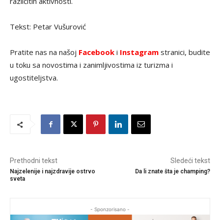
različitih aktivnosti.
Tekst: Petar Vušurović
Pratite nas na našoj
Facebook
i
Instagram
stranici, budite
u toku sa novostima i zanimljivostima iz turizma i
ugostiteljstva.
Prethodni tekst
Sledeći tekst
Najzelenije i najzdravije ostrvo
Da li znate šta je champing?
sveta
- Sponzorisano -