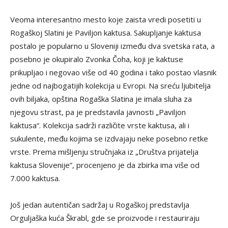
Veoma interesantno mesto koje zaista vredi posetiti u
Rogaškoj Slatini je Paviljon kaktusa. Sakupljanje kaktusa
postalo je popularno u Sloveniji između dva svetska rata, a
posebno je okupiralo Zvonka Čoha, koji je kaktuse
prikupljao i negovao više od 40 godina i tako postao vlasnik
jedne od najbogatijih kolekcija u Evropi. Na sreću ljubitelja
ovih biljaka, opština Rogaška Slatina je imala sluha za
njegovu strast, pa je predstavila javnosti „Paviljon
kaktusa“. Kolekcija sadrži različite vrste kaktusa, ali i
sukulente, među kojima se izdvajaju neke posebno retke
vrste. Prema mišljenju stručnjaka iz „Društva prijatelja
kaktusa Slovenije”, procenjeno je da zbirka ima više od
7.000 kaktusa.
Još jedan autentičan sadržaj u Rogaškoj predstavlja
Orguljaška kuća Škrabl, gde se proizvode i restauriraju