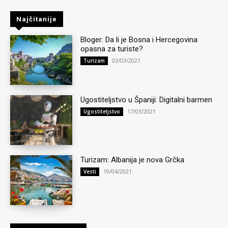
Najčitanije
Bloger: Da li je Bosna i Hercegovina
opasna za turiste?
03/03/2021
Turizam
Ugostiteljstvo u Španiji: Digitalni barmen
17/03/2021
Ugostiteljstvo
Turizam: Albanija je nova Grčka
19/04/2021
Vesti