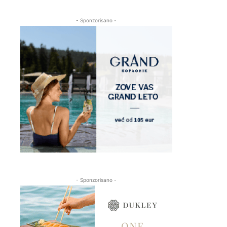
- Sponzorisano -
- Sponzorisano -