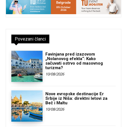
Povezani članci
Favinjana pred izazovom
„Nolanovog efekta“: Kako
sačuvati ostrvo od masovnog
turizma?
10/08/2026
Nove evropske destinacije Er
Srbije iz Niša: direktni letovi za
Beč i Maltu
10/08/2026