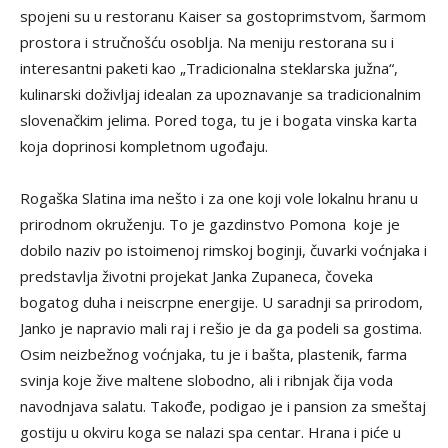
spojeni su u restoranu Kaiser sa gostoprimstvom, šarmom
prostora i stručnošću osoblja. Na meniju restorana su i
interesantni paketi kao „Tradicionalna steklarska južna“,
kulinarski doživljaj idealan za upoznavanje sa tradicionalnim
slovenačkim jelima. Pored toga, tu je i bogata vinska karta
koja doprinosi kompletnom ugođaju.
Rogaška Slatina ima nešto i za one koji vole lokalnu hranu u
prirodnom okruženju. To je gazdinstvo Pomona koje je
dobilo naziv po istoimenoj rimskoj boginji, čuvarki voćnjaka i
predstavlja životni projekat Janka Zupaneca, čoveka
bogatog duha i neiscrpne energije. U saradnji sa prirodom,
Janko je napravio mali raj i rešio je da ga podeli sa gostima.
Osim neizbežnog voćnjaka, tu je i bašta, plastenik, farma
svinja koje žive maltene slobodno, ali i ribnjak čija voda
navodnjava salatu. Takođe, podigao je i pansion za smeštaj
gostiju u okviru koga se nalazi spa centar. Hrana i piće u