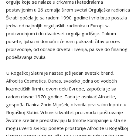
orgulje koje se nalaze u crkvama i katedralama
postavljenim u 26 zemalja širom sveta! Orguljaška radionica
Škrabl počela je sa radom 1990. godine i vrlo brzo postala
jedna od najboljih orguljaških radionica u Evropi sa
proizvodnjom i do dvadeset orgulja godišnje. Tokom
posete, ljubazni domaćini će vam pokazati čitav proces
proizvodnje, od obrade drveta i livenja, pa sve do finalnog
podešavanja zvuka.
U Rogaškoj Slatini je nastao još jedan svetski brend,
Afrodita Cosmetics. Danas, svakako jedna od vodećih
kozmetičkih firmi u ovom delu Evrope, započela je sa
radom davne 1970. godine. Tada je osnivač Afrodite,
gospođa Danica Zorin Mijošek, otvorila prvi salon lepote u
Rogaškoj Slatini. Vrhunski kvalitet proizvoda i poštovanje
životne sredine predstavljaju lajtmotiv kompanije u šta se
mogu uveriti svi koji posete prostorije Afrodite u Rogaškoj