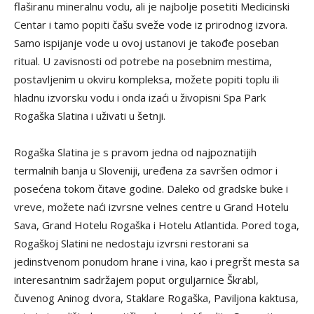
flaširanu mineralnu vodu, ali je najbolje posetiti Medicinski
Centar i tamo popiti čašu sveže vode iz prirodnog izvora.
Samo ispijanje vode u ovoj ustanovi je takođe poseban
ritual. U zavisnosti od potrebe na posebnim mestima,
postavljenim u okviru kompleksa, možete popiti toplu ili
hladnu izvorsku vodu i onda izaći u živopisni Spa Park
Rogaška Slatina i uživati u šetnji.
Rogaška Slatina je s pravom jedna od najpoznatijih
termalnih banja u Sloveniji, uređena za savršen odmor i
posećena tokom čitave godine. Daleko od gradske buke i
vreve, možete naći izvrsne velnes centre u Grand Hotelu
Sava, Grand Hotelu Rogaška i Hotelu Atlantida. Pored toga,
Rogaškoj Slatini ne nedostaju izvrsni restorani sa
jedinstvenom ponudom hrane i vina, kao i pregršt mesta sa
interesantnim sadržajem poput orguljarnice Škrabl,
čuvenog Aninog dvora, Staklare Rogaška, Paviljona kaktusa,