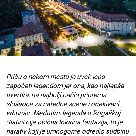
Priču o nekom mestu je uvek lepo
započeti legendom jer ona, kao najlepša
uvertira, na najbolji način priprema
slušaoca za naredne scene i očekivani
vrhunac. Međutim, legenda o Rogaškoj
Slatini nije obična lokalna fantazija, to je
narativ koji je umnogome odredio sudbinu