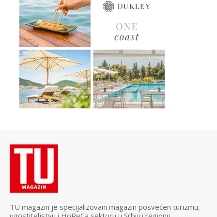
TU magazin je specijalizovani magazin posvećen turizmu,
ugostiteljstvu i HoReCa sektoru u Srbiji i regionu.