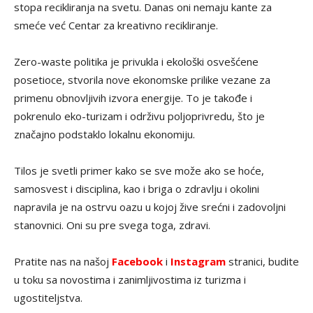
stopa recikliranja na svetu. Danas oni nemaju kante za
smeće već Centar za kreativno recikliranje.
Zero-waste politika je privukla i ekološki osvešćene
posetioce, stvorila nove ekonomske prilike vezane za
primenu obnovljivih izvora energije. To je takođe i
pokrenulo eko-turizam i održivu poljoprivredu, što je
značajno podstaklo lokalnu ekonomiju.
Tilos je svetli primer kako se sve može ako se hoće,
samosvest i disciplina, kao i briga o zdravlju i okolini
napravila je na ostrvu oazu u kojoj žive srećni i zadovoljni
stanovnici. Oni su pre svega toga, zdravi.
Pratite nas na našoj
Facebook
i
Instagram
stranici, budite
u toku sa novostima i zanimljivostima iz turizma i
ugostiteljstva.