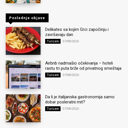
Poslednje objave
Delikates sa kojim Grci započinju i
završavaju dan
07/08/2026
Turizam
Airbnb nadmašio očekivanja – hoteli
rastu tri puta brže od privatnog smeštaja
07/08/2026
Turizam
Da li je italijanska gastronomija samo
dobar posleratni mit?
07/08/2026
Turizam