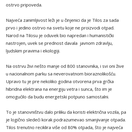
ostrvo pripoveda.
Najveća zanimljivost leži je u činjenici da je Tilos za sada
prvo i jedino ostrvo na svetu koje ne proizvodi otpad.
Narod na Tilosu je oduvek bio napredan i humanistički
nastrojen, uvek se prednost davala javnom zdravlju,
ljudskim pravima i ekologiji.
Na ostrvu živi nešto manje od 800 stanovnika, i svi oni žive
u nacionalnom parku sa neverovatnom bioraznolikošću.
Upravo tu je pre nekoliko godina otvorena prva grčka
hibridna elektrana na energiju vetra i sunca, što im je
omogućilo da budu energetski potpuno samostalni.
To je stanovništvu dalo priliku da koristi električna vozila, pa
je logično sledeći korak podrazumevao smanjivanje otpada.
Tilos trenutno reciklira više od 80% otpada, što je najveća