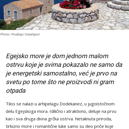
Photo: Pixabay/ travelspot
Egejsko more je dom jednom malom
ostrvu koje je svima pokazalo ne samo da
je energetski samostalno, već je prvo na
svetu po tome što ne proizvodi ni gram
otpada
Tilos se nalazi u arhipelagu Dodekanez, u jugoistočnom
delu Egejskoga mora. Idilično i atraktivno, deluje na prvu
kao i sva druga divna grčka ostrva. Netaknuta priroda,
tirkizno more i romantične luke samo su deo priče koje