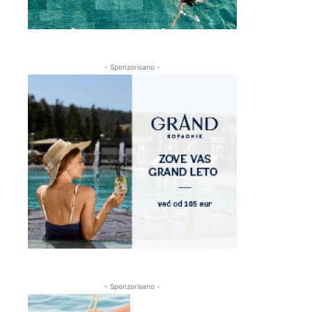
- Sponzorisano -
- Sponzorisano -