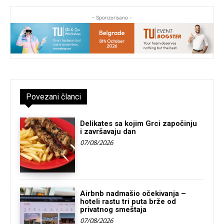
- Sponzorisano -
Povezani članci
Delikates sa kojim Grci započinju
i završavaju dan
07/08/2026
Airbnb nadmašio očekivanja –
hoteli rastu tri puta brže od
privatnog smeštaja
07/08/2026