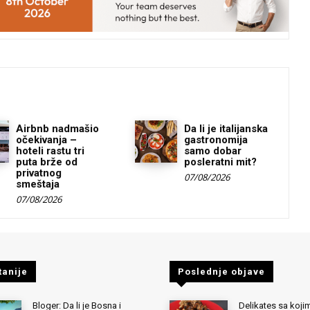
Airbnb nadmašio
Da li je italijanska
očekivanja –
gastronomija
hoteli rastu tri
samo dobar
puta brže od
posleratni mit?
privatnog
07/08/2026
smeštaja
07/08/2026
tanije
Poslednje objave
Bloger: Da li je Bosna i
Delikates sa kojim