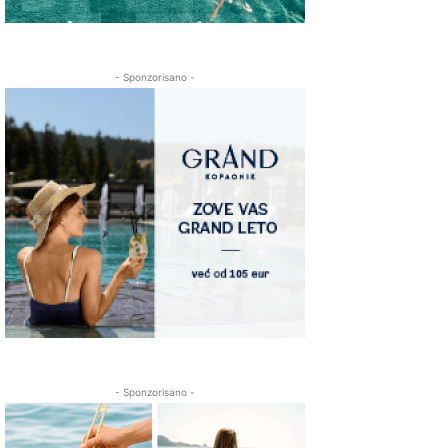
- Sponzorisano -
- Sponzorisano -