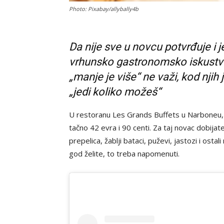
Photo: Pixabay/allybally4b
Da nije sve u novcu potvrđuje i 
vrhunsko gastronomsko iskustv
„manje je više“ ne važi, kod njih j
„jedi koliko možeš“
U restoranu Les Grands Buffets u Narboneu, 
tačno 42 evra i 90 centi. Za taj novac dobijat
prepelica, žablji bataci, puževi, jastozi i osta
god želite, to treba napomenuti.