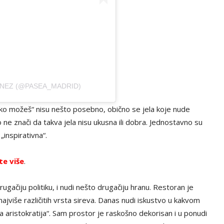
INEZ (@PASEA_MADRID)
liko možeš“ nisu nešto posebno, obično se jela koje nude
to ne znači da takva jela nisu ukusna ili dobra. Jednostavno su
 „inspirativna“.
te više
.
gačiju politiku, i nudi nešto drugačiju hranu. Restoran je
ajviše različitih vrsta sireva. Danas nudi iskustvo u kakvom
ka aristokratija“. Sam prostor je raskošno dekorisan i u ponudi