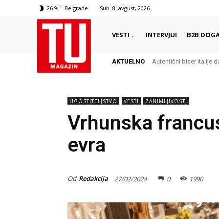
C
26.9
Belgrade
Sub. 8. avgust, 2026
VESTI
INTERVJUI
B2B DOGA
AKTUELNO
Autentični biser Italije d
Delikates sa kojim G
UGOSTITELJSTVO
VESTI
ZANIMLJIVOSTI
Vrhunska francu
evra
Od
Redakcija
27/02/2024
0
1990