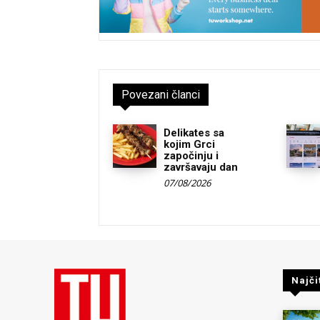
Povezani članci
Delikates sa
kojim Grci
započinju i
završavaju dan
07/08/2026
Najči