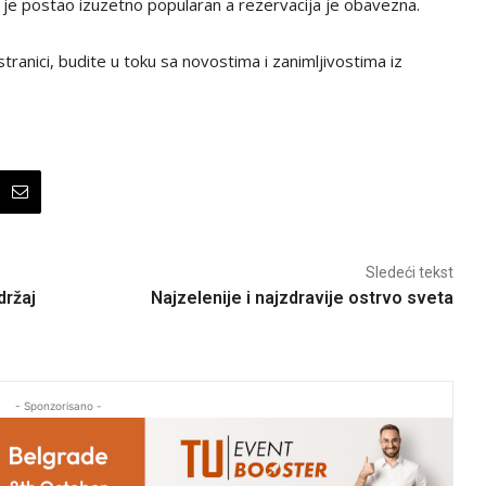
je postao izuzetno popularan a rezervacija je obavezna.
tranici, budite u toku sa novostima i zanimljivostima iz
Sledeći tekst
držaj
Najzelenije i najzdravije ostrvo sveta
- Sponzorisano -