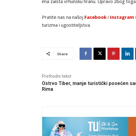
ima zaista vrhunsku hranu. Upravo zbog toga 
Pratite nas na našoj
Facebook
i
Instagram
s
turizma i ugostiteljstva.
Share
Prethodni tekst
Ostrvo Tiber, manje turistički posećen sa
Rima