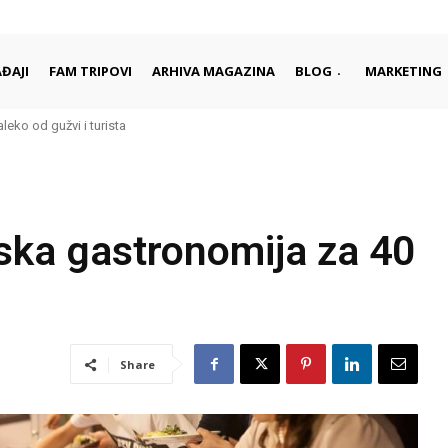
ĐAJI
FAM TRIPOVI
ARHIVA MAGAZINA
BLOG
MARKETING
aleko od gužvi i turista
rci započinju i završavaju dan
ska gastronomija za 40
Share