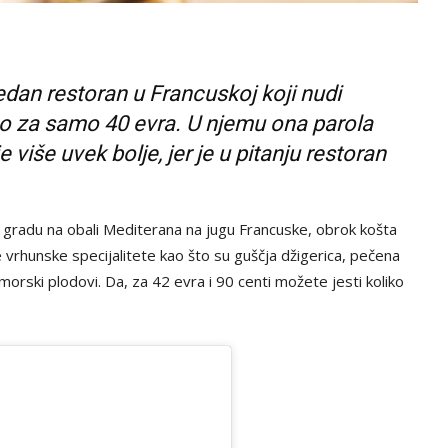
jedan restoran u Francuskoj koji nudi
o za samo 40 evra. U njemu ona parola
e više uvek bolje, jer je u pitanju restoran
gradu na obali Mediterana na jugu Francuske, obrok košta
e vrhunske specijalitete kao što su guščja džigerica, pečena
li morski plodovi. Da, za 42 evra i 90 centi možete jesti koliko