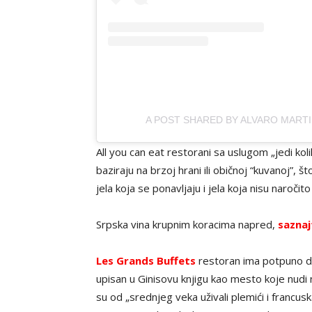
A POST SHARED BY ALVARO MART
All you can eat restorani sa uslugom „jedi ko
baziraju na brzoj hrani ili običnoj “kuvanoj”, š
jela koja se ponavljaju i jela koja nisu naročito
Srpska vina krupnim koracima napred,
saznaj
Les Grands Buffets
restoran ima potpuno dru
upisan u Ginisovu knjigu kao mesto koje nudi n
su od „srednjeg veka uživali plemići i francus