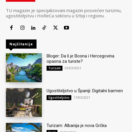
TU magazin je specijalizovani magazin posvećen turizmu,
ugostiteljstvu i HoReCa sektoru u Srbiji i regionu.
Najčitanije
Bloger: Da li je Bosna i Hercegovina
opasna za turiste?
03/03/2021
Turizam
Ugostiteljstvo u Španiji: Digitalni barmen
17/03/2021
Ugostiteljstvo
Turizam: Albanija je nova Grčka