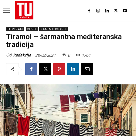
TURIZAM
VESTI
ZANIMLJIVOSTI
Tiramol – šarmantna mediteranska
tradicija
Od
Redakcija
28/02/2024
0
1764