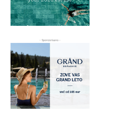
- Sponzorisano -