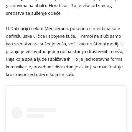
gradovima na obali u Hrvatskoj. To je više od samog
sredstva za sušenje odeće.
U Dalmaciji i celom Mediteranu, posebno u mestima koje
definišu uske uličice i spojene kuće, Tiramol ne služi samo
kao sredstvo za sušenje veša, već i kao društveni medij. U
pitanju je verovatno jedna od najstarijih društvenih mreža,
linija koja spaja ljude i zbližava ih. To je jednostavna forma
komunikacije, poseban i diskretan jezik koji se manifestuje
kroz raspored odeće koja se suši.