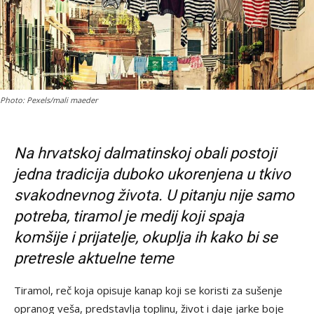
Photo: Pexels/mali maeder
Na hrvatskoj dalmatinskoj obali postoji
jedna tradicija duboko ukorenjena u tkivo
svakodnevnog života. U pitanju nije samo
potreba, tiramol je medij koji spaja
komšije i prijatelje, okuplja ih kako bi se
pretresle aktuelne teme
Tiramol, reč koja opisuje kanap koji se koristi za sušenje
opranog veša, predstavlja toplinu, život i daje jarke boje