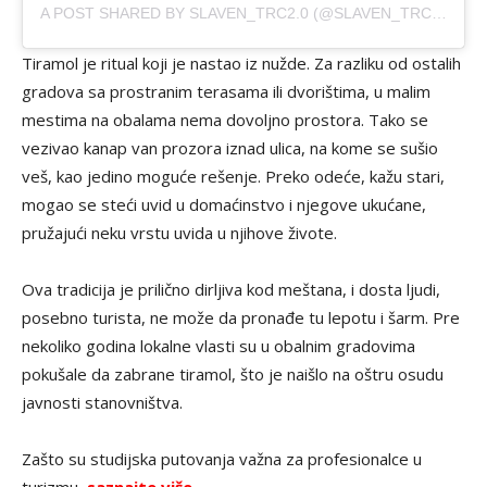
A POST SHARED BY SLAVEN_TRC2.0 (@SLAVEN_TRC2.0)
Tiramol je ritual koji je nastao iz nužde. Za razliku od ostalih
gradova sa prostranim terasama ili dvorištima, u malim
mestima na obalama nema dovoljno prostora. Tako se
vezivao kanap van prozora iznad ulica, na kome se sušio
veš, kao jedino moguće rešenje. Preko odeće, kažu stari,
mogao se steći uvid u domaćinstvo i njegove ukućane,
pružajući neku vrstu uvida u njihove živote.
Ova tradicija je prilično dirljiva kod meštana, i dosta ljudi,
posebno turista, ne može da pronađe tu lepotu i šarm. Pre
nekoliko godina lokalne vlasti su u obalnim gradovima
pokušale da zabrane tiramol, što je naišlo na oštru osudu
javnosti stanovništva.
Zašto su studijska putovanja važna za profesionalce u
turizmu,
saznajte više
.