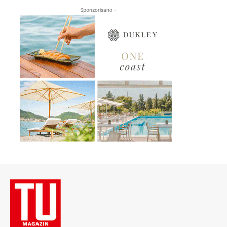
- Sponzorisano -