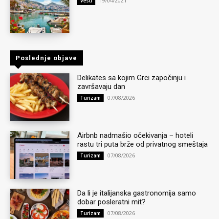
19/04/2021
Vesti
Poslednje objave
Delikates sa kojim Grci započinju i
završavaju dan
07/08/2026
Turizam
Airbnb nadmašio očekivanja – hoteli
rastu tri puta brže od privatnog smeštaja
07/08/2026
Turizam
Da li je italijanska gastronomija samo
dobar posleratni mit?
07/08/2026
Turizam