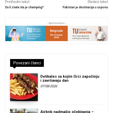
Prethodni tekst
Sledeći tekst
Da li znate šta je champing?
Pakistan je destinacija u usponu
- Sponzorisano -
Povezani članci
Delikates sa kojim Grci započinju
i završavaju dan
07/08/2026
Airbnb nadmašio očekivanja –