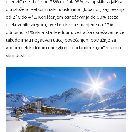
predviđa se da će od 53% do čak 98% evropskih skijališta
biti izloženo velikom riziku u uslovima globalnog zagrevanja
od 2 °C do 4 °C. Korišćenjem osnežavanja do 50% staza
prekrivenih snegom, ove brojke su smanjene na 27%
odnosno 71% skijališta. Međutim, veštačka osnežavanje će
takođe imati negativan uticaj povećanjem potražnje za
vodom i električnom energijom i dodatnim zagađenjem u
ski industriji.