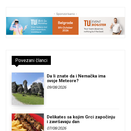
- Sponzorisano -
Povezani članci
Da li znate da i Nemačka ima
svoje Meteore?
09/08/2026
Delikates sa kojim Grci započinju
i završavaju dan
07/08/2026