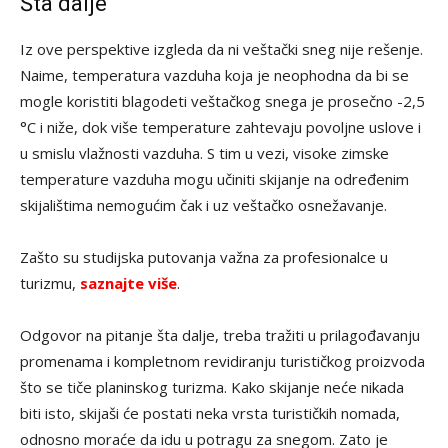
Šta dalje
Iz ove perspektive izgleda da ni veštački sneg nije rešenje.
Naime, temperatura vazduha koja je neophodna da bi se
mogle koristiti blagodeti veštačkog snega je prosečno -2,5
°C i niže, dok više temperature zahtevaju povoljne uslove i
u smislu vlažnosti vazduha. S tim u vezi, visoke zimske
temperature vazduha mogu učiniti skijanje na određenim
skijalištima nemogućim čak i uz veštačko osnežavanje.
Zašto su studijska putovanja važna za profesionalce u
turizmu,
saznajte više
.
Odgovor na pitanje šta dalje, treba tražiti u prilagođavanju
promenama i kompletnom revidiranju turističkog proizvoda
što se tiče planinskog turizma. Kako skijanje neće nikada
biti isto, skijaši će postati neka vrsta turističkih nomada,
odnosno moraće da idu u potragu za snegom. Zato je