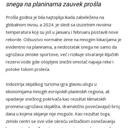
snega
na planinama
zauvek prošla
Prošla godina je bila najtoplija ikada zabeležena na
globalnom nivou, a 2024. je sledi sa izuzetnim nivoima
temperatura koji su još u januaru i februaru postavili nove
rekorde. Odsustvo normalne zime na mnogim lokacijama je
evidentno na planinama, a nedostatak snega ne samo da
ugrožava zimske sportove, već i rizikuje stvaranje ključnih
rezervi vode gde otopljeni snežni omotač napaja reke i
potoke tokom proleća.
Industrija skijaškog turizma igra glavnu ulogu u
ekonomijama mnogih evropskih planinskih regiona, ali
opadanje snežnog pokrivača kao rezultat klimatskih
promena ugrožava skijališta, dramatično povećavajući broj
dana u kojima skijanje nije moguće. Kao rezultat toga,
zimski centri se sve više okreću veštačkom osnežavanju