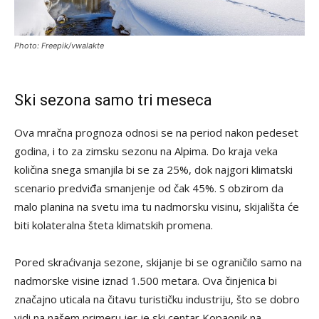
Photo: Freepik/vwalakte
Ski sezona samo tri meseca
Ova mračna prognoza odnosi se na period nakon pedeset
godina, i to za zimsku sezonu na Alpima. Do kraja veka
količina snega smanjila bi se za 25%, dok najgori klimatski
scenario predviđa smanjenje od čak 45%. S obzirom da
malo planina na svetu ima tu nadmorsku visinu, skijališta će
biti kolateralna šteta klimatskih promena.
Pored skraćivanja sezone, skijanje bi se ograničilo samo na
nadmorske visine iznad 1.500 metara. Ova činjenica bi
značajno uticala na čitavu turističku industriju, što se dobro
vidi na našem primeru jer je ski centar Kopaonik na