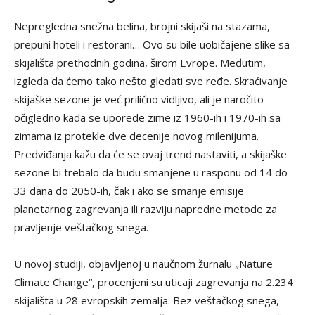
Nepregledna snežna belina, brojni skijaši na stazama,
prepuni hoteli i restorani… Ovo su bile uobičajene slike sa
skijališta prethodnih godina, širom Evrope. Međutim,
izgleda da ćemo tako nešto gledati sve ređe. Skraćivanje
skijaške sezone je već prilično vidljivo, ali je naročito
očigledno kada se uporede zime iz 1960-ih i 1970-ih sa
zimama iz protekle dve decenije novog milenijuma.
Predviđanja kažu da će se ovaj trend nastaviti, a skijaške
sezone bi trebalo da budu smanjene u rasponu od 14 do
33 dana do 2050-ih, čak i ako se smanje emisije
planetarnog zagrevanja ili razviju napredne metode za
pravljenje veštačkog snega.
U novoj studiji, objavljenoj u naučnom žurnalu „Nature
Climate Change“, procenjeni su uticaji zagrevanja na 2.234
skijališta u 28 evropskih zemalja. Bez veštačkog snega,