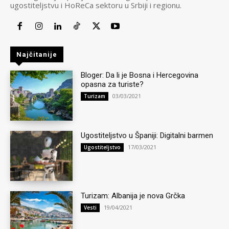
ugostiteljstvu i HoReCa sektoru u Srbiji i regionu.
Najčitanije
Bloger: Da li je Bosna i Hercegovina
opasna za turiste?
03/03/2021
Turizam
Ugostiteljstvo u Španiji: Digitalni barmen
17/03/2021
Ugostiteljstvo
Turizam: Albanija je nova Grčka
19/04/2021
Vesti