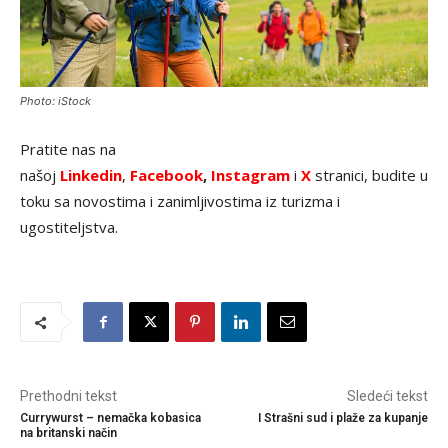
Photo: iStock
Pratite nas na
našoj
Linkedin
,
Facebook
,
Instagram
i
X
stranici, budite u
toku sa novostima i zanimljivostima iz turizma i
ugostiteljstva.
Prethodni tekst
Sledeći tekst
Currywurst – nemačka kobasica
I Strašni sud i plaže za kupanje
na britanski način