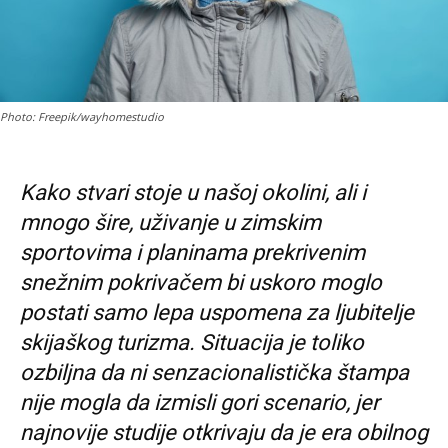
Photo: Freepik/wayhomestudio
Kako stvari stoje u našoj okolini, ali i
mnogo šire, uživanje u zimskim
sportovima i planinama prekrivenim
snežnim pokrivačem bi uskoro
moglo
postati
samo lepa
uspomena
za ljubitelje
skijaškog turizma. Situacija je toliko
ozbiljna da ni senzacionalistička štampa
nije mogla da izmisli gori scenario, jer
naj
nov
ije
studij
e
otkriva
ju
da je era
obilnog