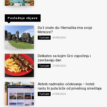
Poslednje objave
Da li znate da i Nemačka ima svoje
Meteore?
09/08/2026
Turizam
Delikates sa kojim Grci započinju i
završavaju dan
07/08/2026
Turizam
Airbnb nadmašio očekivanja – hoteli
rastu tri puta brže od privatnog smeštaja
07/08/2026
Turizam