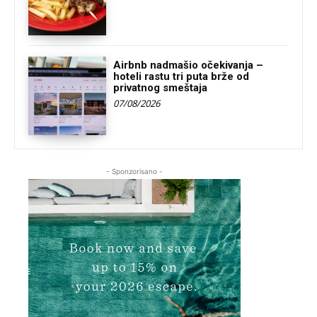
Airbnb nadmašio očekivanja –
hoteli rastu tri puta brže od
privatnog smeštaja
07/08/2026
- Sponzorisano -