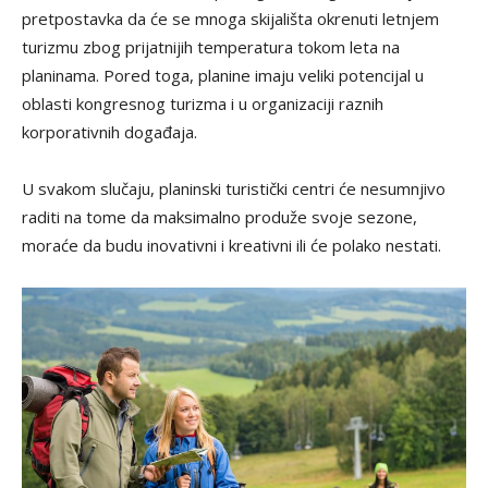
pretpostavka da će se mnoga skijališta okrenuti letnjem
turizmu zbog prijatnijih temperatura tokom leta na
planinama. Pored toga, planine imaju veliki potencijal u
oblasti kongresnog turizma i u organizaciji raznih
korporativnih događaja.
U svakom slučaju, planinski turistički centri će nesumnjivo
raditi na tome da maksimalno produže svoje sezone,
moraće da budu inovativni i kreativni ili će polako nestati.