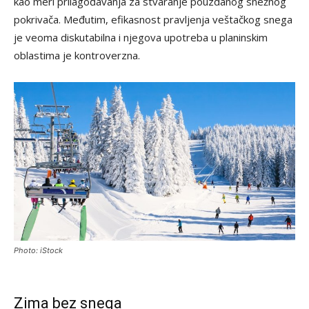
kao meri prilagođavanja za stvaranje pouzdanog snežnog
pokrivača. Međutim, efikasnost pravljenja veštačkog snega
je veoma diskutabilna i njegova upotreba u planinskim
oblastima je kontroverzna.
Photo: iStock
Zima bez snega