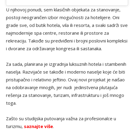
U njihovoj ponudi, sem klasičnih objekata za stanovanje,
postoji neograničen izbor mogućnosti za hotelijere. Oni
grade sve, od butik hotela, vila ili resorta, a svaki sadrži sve
najmodernije spa centre, restorane ili prostore za
rekreaciju. Takođe su predviđeni i brojni poslovni kompleksi
i dvorane za održavanje kongresa ili sastanaka.
Za sada, planirana je izgradnja luksuznih hotela i stambenih
naselja. Razvijaće se takođe i moderno naselje koje će biti
pristupačno i relativno jeftino. Ovaj novi projekat je naišao
na odobravanje mnogih, jer nudi jedinstvena plutajuća
rešenja za stanovanje, turizam, infrastrukturu i još mnogo
toga.
Zašto su studijska putovanja važna za profesionalce u
turizmu,
saznajte više
.