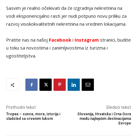
Sasvim je realno očekivati da će izgradnja nekretnina na
vodi eksponencijalno rasti jer nudi potpuno novu priliku za
razvoj visokokvalitetnih nekretnina na vrednim lokacijama.
Pratite nas na našoj
Facebook
i
Instagram
stranici, budite
u toku sa novostima i zanimljivostima iz turizma i
ugostiteljstva.
Prethodni tekst
Sledeći tekst
Tropea – sunce, more, istorija i
Slovenija, Hrvatska i Crna Gora
sladoled sa crvenim lukom
među najlepšim destinacijama
Evrope