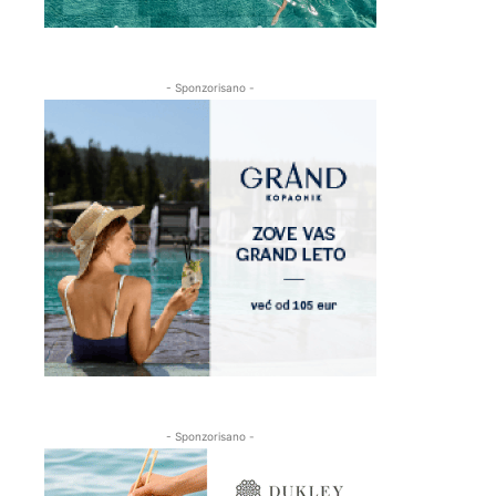
- Sponzorisano -
- Sponzorisano -