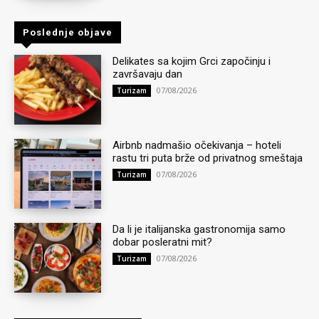
Poslednje objave
Delikates sa kojim Grci započinju i
završavaju dan
07/08/2026
Turizam
Airbnb nadmašio očekivanja – hoteli
rastu tri puta brže od privatnog smeštaja
07/08/2026
Turizam
Da li je italijanska gastronomija samo
dobar posleratni mit?
07/08/2026
Turizam