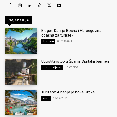
Najčitanije
Bloger: Da li je Bosna i Hercegovina
opasna za turiste?
03/03/2021
Turizam
Ugostiteljstvo u Španiji: Digitalni barmen
17/03/2021
Ugostiteljstvo
Turizam: Albanija je nova Grčka
19/04/2021
Vesti