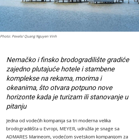
Photo: Pexels/ Quang Nguyen Vinh
Nemačko i finsko brodogradilište gradiće
zajedno plutajuće hotele i stambene
komplekse na rekama, morima i
okeanima, što otvara potpuno nove
horizonte kada je turizam ili stanovanje u
pitanju
Jedna od vodećih kompanija sa tri moderna velika
brodogradilišta u Evropi, MEYER, udružila je snage sa
ADMARES Marineom, vodećom svetskom kompanijom za