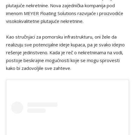
plutajuće nekretnine. Nova zajednička kompanija pod
imenom MEYER Floating Solutions razvijaće i proizvodiće
visokokvalitetne plutajuće nekretnine.
Kao stručnjaci za pomorsku infrastrukturu, oni žele da
realizuju sve potencijalne ideje kupaca, pa je svako idejno
rešenje jedinstveno.
Kada je reč o nekretninama na vodi,
postoje beskrajne mogućnosti koje se mogu sprovesti
kako bi zadovoljile sve zahteve.