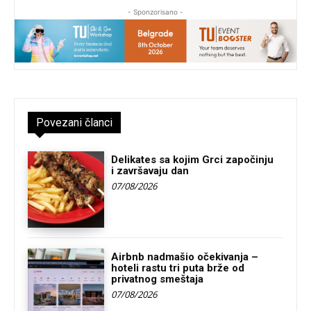
- Sponzorisano -
Povezani članci
Delikates sa kojim Grci započinju
i završavaju dan
07/08/2026
Airbnb nadmašio očekivanja –
hoteli rastu tri puta brže od
privatnog smeštaja
07/08/2026