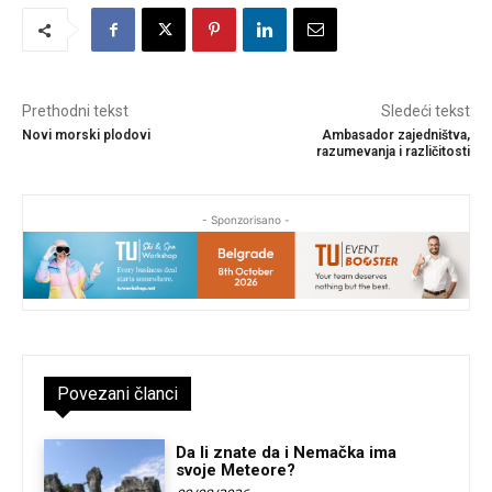
Prethodni tekst
Sledeći tekst
Novi morski plodovi
Ambasador zajedništva,
razumevanja i različitosti
- Sponzorisano -
Povezani članci
Da li znate da i Nemačka ima
svoje Meteore?