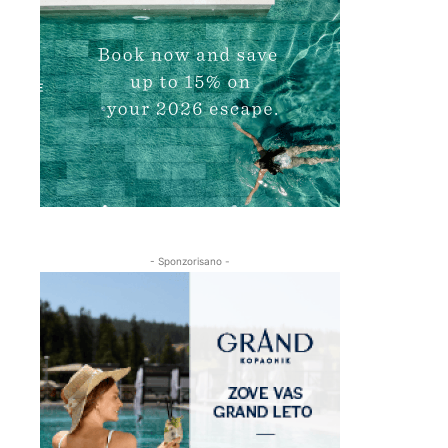
- Sponzorisano -