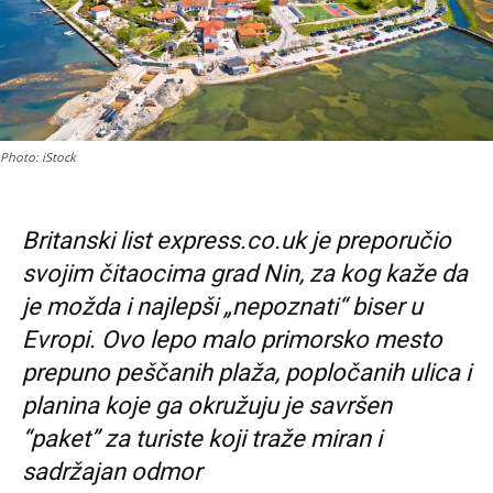
Photo: iStock
Britanski list express.co.uk je preporučio
svojim čitaocima grad Nin, za kog kaže da
je možda i najlepši „nepoznati“ biser u
Evropi. Ovo lepo malo primorsko mesto
prepuno peščanih plaža, popločanih ulica i
planina koje ga okružuju je savršen
“paket” za turiste koji traže miran i
sadržajan odmor