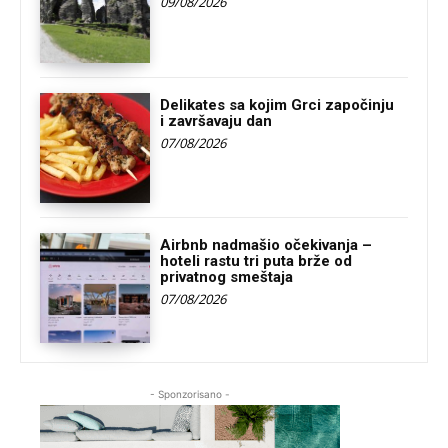
09/08/2026
Delikates sa kojim Grci započinju
i završavaju dan
07/08/2026
Airbnb nadmašio očekivanja –
hoteli rastu tri puta brže od
privatnog smeštaja
07/08/2026
- Sponzorisano -