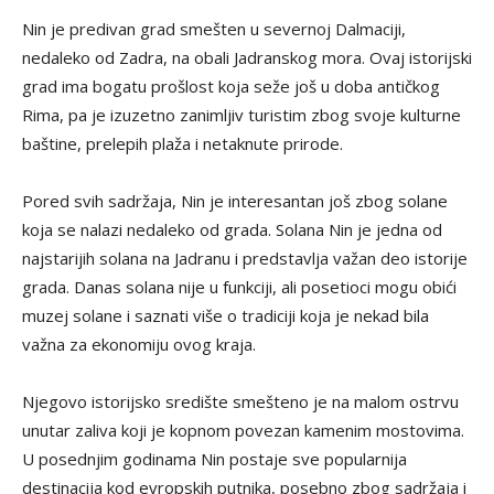
Nin je predivan grad smešten u severnoj Dalmaciji,
nedaleko od Zadra, na obali Jadranskog mora. Ovaj istorijski
grad ima bogatu prošlost koja seže još u doba antičkog
Rima, pa je izuzetno zanimljiv turistim zbog svoje kulturne
baštine, prelepih plaža i netaknute prirode.
Pored svih sadržaja, Nin je interesantan još zbog solane
koja se nalazi nedaleko od grada. Solana Nin je jedna od
najstarijih solana na Jadranu i predstavlja važan deo istorije
grada. Danas solana nije u funkciji, ali posetioci mogu obići
muzej solane i saznati više o tradiciji koja je nekad bila
važna za ekonomiju ovog kraja.
Njegovo istorijsko središte smešteno je na malom ostrvu
unutar zaliva koji je kopnom povezan kamenim mostovima.
U posednjim godinama Nin postaje sve popularnija
destinacija kod evropskih putnika, posebno zbog sadržaja i