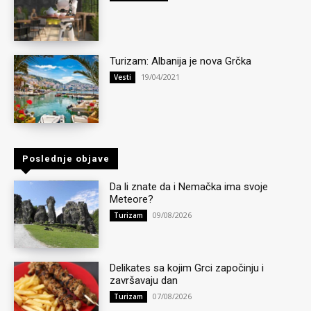
Turizam: Albanija je nova Grčka
19/04/2021
Vesti
Poslednje objave
Da li znate da i Nemačka ima svoje
Meteore?
09/08/2026
Turizam
Delikates sa kojim Grci započinju i
završavaju dan
07/08/2026
Turizam