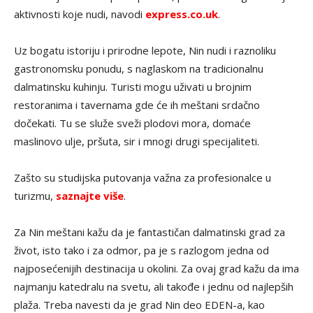
aktivnosti koje nudi, navodi
express.co.uk
.
Uz bogatu istoriju i prirodne lepote, Nin nudi i raznoliku
gastronomsku ponudu, s naglaskom na tradicionalnu
dalmatinsku kuhinju. Turisti mogu uživati u brojnim
restoranima i tavernama gde će ih meštani srdačno
dočekati. Tu se služe sveži plodovi mora, domaće
maslinovo ulje, pršuta, sir i mnogi drugi specijaliteti.
Zašto su studijska putovanja važna za profesionalce u
turizmu,
saznajte više
.
Za Nin meštani kažu da je fantastičan dalmatinski grad za
život, isto tako i za odmor, pa je s razlogom jedna od
najposećenijih destinacija u okolini. Za ovaj grad kažu da ima
najmanju katedralu na svetu, ali takođe i jednu od najlepših
plaža. Treba navesti da je grad Nin deo EDEN-a, kao