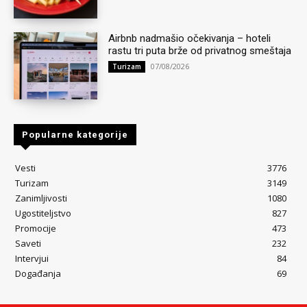
Airbnb nadmašio očekivanja – hoteli
rastu tri puta brže od privatnog smeštaja
07/08/2026
Turizam
Popularne kategorije
Vesti
3776
Turizam
3149
Zanimljivosti
1080
Ugostiteljstvo
827
Promocije
473
Saveti
232
Intervjui
84
Događanja
69