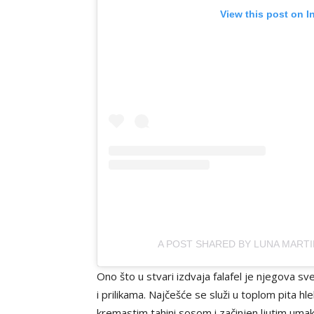
View this post on I
A POST SHARED BY LUNA MART
Ono što u stvari izdvaja falafel je njegova s
i prilikama. Najčešće se služi u toplom pita
kremastim tahini sosom i začinjen ljutim uma