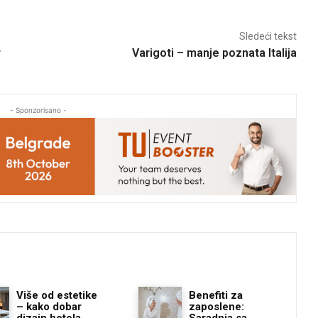
Sledeći tekst
r
Varigoti – manje poznata Italija
- Sponzorisano -
Više od estetike
Benefiti za
– kako dobar
zaposlene:
dizajn hotela
Saradnja sa