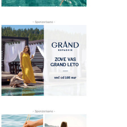
- Sponzorisano -
- Sponzorisano -