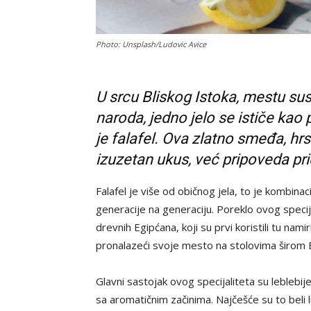
Photo: Unsplash/Ludovic Avice
U srcu Bliskog Istoka, mestu susre
naroda, jedno jelo se ističe ka
je falafel. Ova zlatno smeđa, h
izuzetan ukus, već pripoveda prič
Falafel je više od običnog jela, to je kombinaci
generacije na generaciju. Poreklo ovog specij
drevnih Egipćana, koji su prvi koristili tu nami
pronalazeći svoje mesto na stolovima širom B
Glavni sastojak ovog specijaliteta su leblebij
sa aromatičnim začinima. Najčešće su to beli 