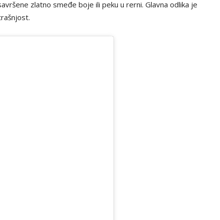
savršene zlatno smeđe boje ili peku u rerni. Glavna odlika je
rašnjost.