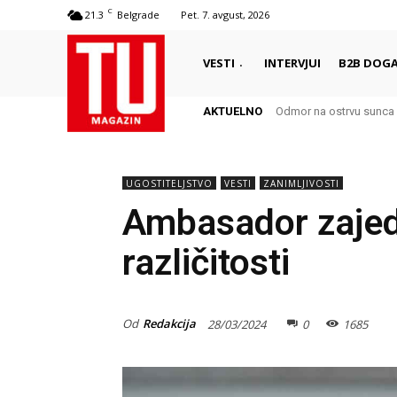
C
21.3
Belgrade
Pet. 7. avgust, 2026
VESTI
INTERVJUI
B2B DOGA
AKTUELNO
Odmor na ostrvu sunca –
Autentični biser Italij
UGOSTITELJSTVO
VESTI
ZANIMLJIVOSTI
Ambasador zajed
različitosti
Od
Redakcija
28/03/2024
0
1685