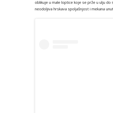
oblikuje u male loptice koje se prže u ulju do 
neodoljiva hrskava spoljašnjost i mekana unut