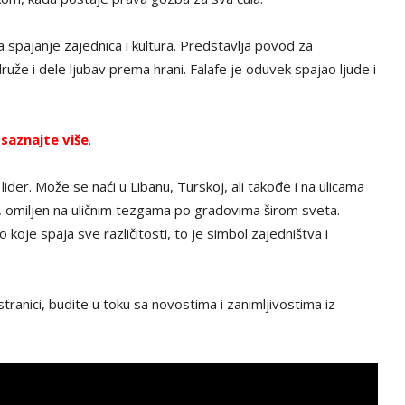
ja spajanje zajednica i kultura. Predstavlja povod za
a druže i dele ljubav prema hrani. Falafe je oduvek spajao ljude i
,
saznajte više
.
ni lider. Može se naći u Libanu, Turskoj, ali takođe i na ulicama
a, omiljen na uličnim tezgama po gradovima širom sveta.
 koje spaja sve različitosti, to je simbol zajedništva i
tranici, budite u toku sa novostima i zanimljivostima iz