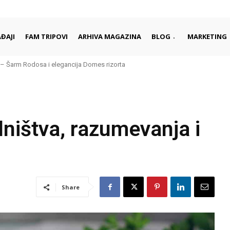
ĐAJI
FAM TRIPOVI
ARHIVA MAGAZINA
BLOG
MARKETING
 Šarm Rodosa i elegancija Domes rizorta
e daleko od gužvi i turista
ništva, razumevanja i
Share