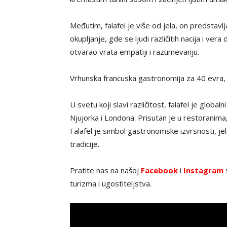
Međutim, falafel je više od jela, on predstavl
okupljanje, gde se ljudi različitih nacija i ver
otvarao vrata empatiji i razumevanju.
Vrhunska francuska gastronomija za 40 evra
U svetu koji slavi različitost, falafel je global
Njujorka i Londona. Prisutan je u restoranim
Falafel je simbol gastronomske izvrsnosti, jelo
tradicije.
Pratite nas na našoj
Facebook
i
Instagram
s
turizma i ugostiteljstva.