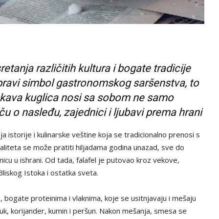
tanja različitih kultura i bogate tradicije
o pravi simbol gastronomskog saršenstva, to
rskava kuglica nosi sa sobom ne samo
u o nasleđu, zajednici i ljubavi prema hrani
ja istorije i kulinarske veštine koja se tradicionalno prenosi s
aliteta se može pratiti hiljadama godina unazad, sve do
rnicu u ishrani. Od tada, falafel je putovao kroz vekove,
liskog Istoka i ostatka sveta.
e, bogate proteinima i vlaknima, koje se usitnjavaju i mešaju
luk, korijander, kumin i peršun. Nakon mešanja, smesa se