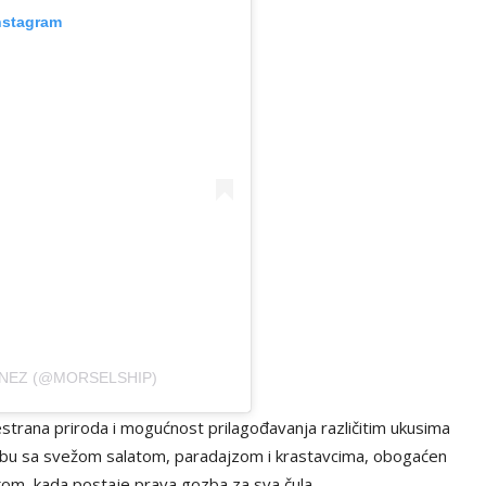
nstagram
INEZ (@MORSELSHIP)
vestrana priroda i mogućnost prilagođavanja različitim ukusima
 hlebu sa svežom salatom, paradajzom i krastavcima, obogaćen
kom, kada postaje prava gozba za sva čula.