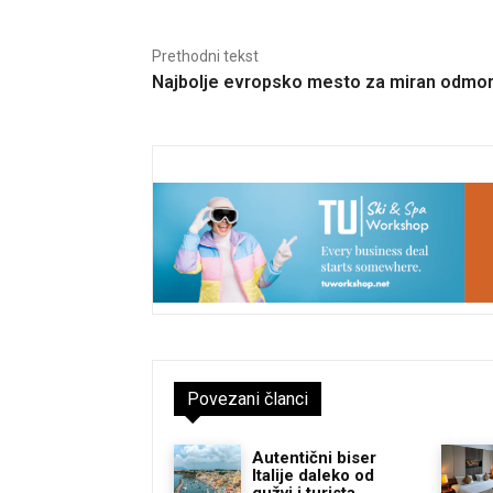
Prethodni tekst
Najbolje evropsko mesto za miran odmo
Povezani članci
Autentični biser
Italije daleko od
gužvi i turista