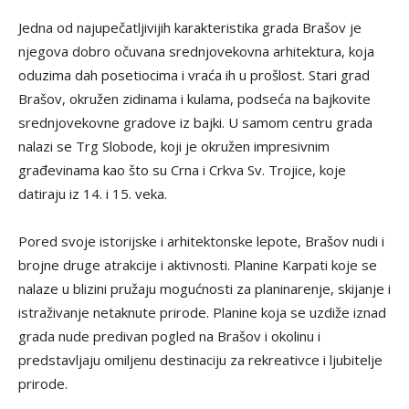
Jedna od najupečatljivijih karakteristika grada Brašov je
njegova dobro očuvana srednjovekovna arhitektura, koja
oduzima dah posetiocima i vraća ih u prošlost. Stari grad
Brašov, okružen zidinama i kulama, podseća na bajkovite
srednjovekovne gradove iz bajki. U samom centru grada
nalazi se Trg Slobode, koji je okružen impresivnim
građevinama kao što su Crna i Crkva Sv. Trojice, koje
datiraju iz 14. i 15. veka.
Pored svoje istorijske i arhitektonske lepote, Brašov nudi i
brojne druge atrakcije i aktivnosti. Planine Karpati koje se
nalaze u blizini pružaju mogućnosti za planinarenje, skijanje i
istraživanje netaknute prirode. Planine koja se uzdiže iznad
grada nude predivan pogled na Brašov i okolinu i
predstavljaju omiljenu destinaciju za rekreativce i ljubitelje
prirode.