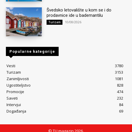
Švedsko letovalište u kom se i do
prodavnice ide u bademantilu
10/08/2026
Turizam
Popularne kategorije
Vesti
3780
Turizam
3153
Zanimljivosti
1081
Ugostiteljstvo
828
Promocije
474
Saveti
232
Intervjui
84
Događanja
69
© TU magazin 2026.