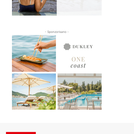
- Sponzorisano -