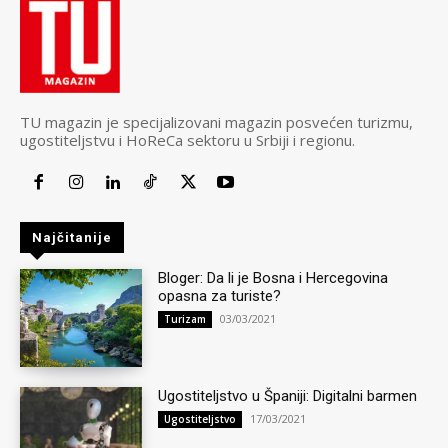
TU magazin je specijalizovani magazin posvećen turizmu,
ugostiteljstvu i HoReCa sektoru u Srbiji i regionu.
Najčitanije
Bloger: Da li je Bosna i Hercegovina
opasna za turiste?
03/03/2021
Turizam
Ugostiteljstvo u Španiji: Digitalni barmen
17/03/2021
Ugostiteljstvo