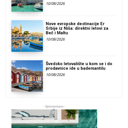
10/08/2026
Nove evropske destinacije Er
Srbije iz Niša: direktni letovi za
Beč i Maltu
10/08/2026
Švedsko letovalište u kom se i do
prodavnice ide u bademantilu
10/08/2026
- Sponzorisano -