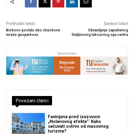
Prethodni tekst
Sledeći tekst
Biokovo postalo deo Uneskove
Obnavljanje zapuštenog
mreže geoparkova
Staljinovog luksuznog spa centra
- Sponzorisano -
Povezani članci
Favinjana pred izazovom
„Nolanovog efekta“: Kako
sačuvati ostrvo od masovnog
turizma?