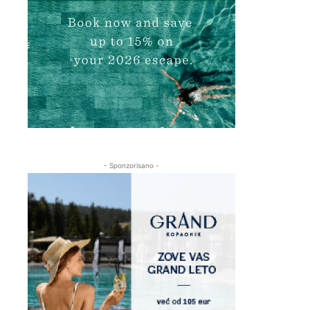
- Sponzorisano -