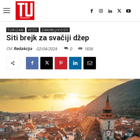
TURIZAM
VESTI
ZANIMLJIVOSTI
Siti brejk za svačiji džep
Od
Redakcija
02/04/2024
0
1836