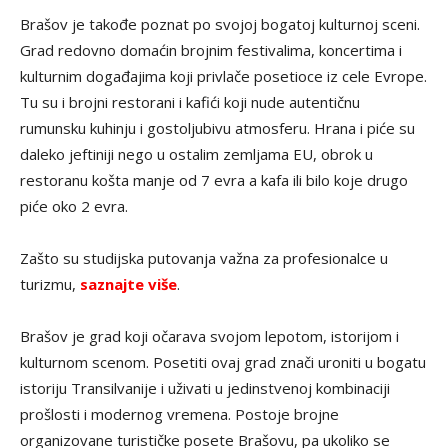
Brašov je takođe poznat po svojoj bogatoj kulturnoj sceni.
Grad redovno domaćin brojnim festivalima, koncertima i
kulturnim događajima koji privlače posetioce iz cele Evrope.
Tu su i brojni restorani i kafići koji nude autentičnu
rumunsku kuhinju i gostoljubivu atmosferu. Hrana i piće su
daleko jeftiniji nego u ostalim zemljama EU, obrok u
restoranu košta manje od 7 evra a kafa ili bilo koje drugo
piće oko 2 evra.
Zašto su studijska putovanja važna za profesionalce u
turizmu,
saznajte više
.
Brašov je grad koji očarava svojom lepotom, istorijom i
kulturnom scenom. Posetiti ovaj grad znači uroniti u bogatu
istoriju Transilvanije i uživati u jedinstvenoj kombinaciji
prošlosti i modernog vremena. Postoje brojne
organizovane turističke posete Brašovu, pa ukoliko se