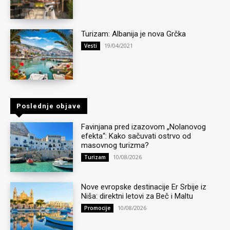
Turizam: Albanija je nova Grčka
19/04/2021
Vesti
Poslednje objave
Favinjana pred izazovom „Nolanovog
efekta“: Kako sačuvati ostrvo od
masovnog turizma?
10/08/2026
Turizam
Nove evropske destinacije Er Srbije iz
Niša: direktni letovi za Beč i Maltu
10/08/2026
Promocije