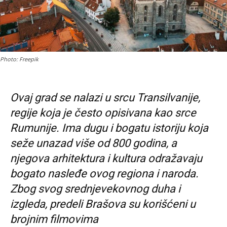
Photo: Freepik
Ovaj grad se nalazi u srcu Transilvanije,
regije koja je često opisivana kao srce
Rumunije. Ima dugu i bogatu istoriju koja
seže unazad više od 800 godina, a
njegova arhitektura i kultura odražavaju
bogato nasleđe ovog regiona i naroda.
Zbog svog srednjevekovnog duha i
izgleda, predeli Brašova su korišćeni u
brojnim filmovima