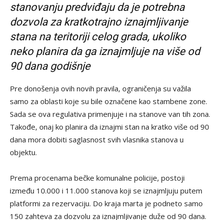
stanovanju predviđaju da je potrebna
dozvola za kratkotrajno iznajmljivanje
stana na teritoriji celog grada, ukoliko
neko planira da ga iznajmljuje na više od
90 dana godišnje
Pre donošenja ovih novih pravila, ograničenja su važila
samo za oblasti koje su bile označene kao stambene zone.
Sada se ova regulativa primenjuje i na stanove van tih zona.
Takođe, onaj ko planira da iznajmi stan na kratko više od 90
dana mora dobiti saglasnost svih vlasnika stanova u
objektu.
Prema procenama bečke komunalne policije, postoji
između 10.000 i 11.000 stanova koji se iznajmljuju putem
platformi za rezervaciju. Do kraja marta je podneto samo
150 zahteva za dozvolu za iznajmljivanje duže od 90 dana.