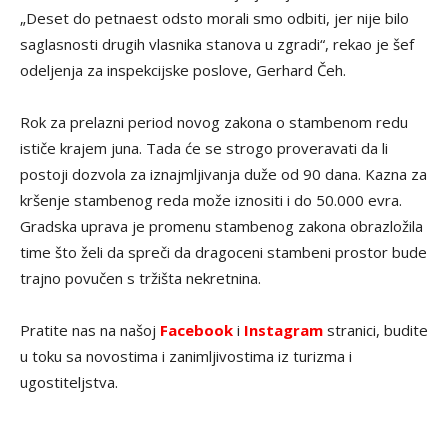
„Deset do petnaest odsto morali smo odbiti, jer nije bilo
saglasnosti drugih vlasnika stanova u zgradi“, rekao je šef
odeljenja za inspekcijske poslove, Gerhard Čeh.
Rok za prelazni period novog zakona o stambenom redu
ističe krajem juna. Tada će se strogo proveravati da li
postoji dozvola za iznajmljivanja duže od 90 dana. Kazna za
kršenje stambenog reda može iznositi i do 50.000 evra.
Gradska uprava je promenu stambenog zakona obrazložila
time što želi da spreči da dragoceni stambeni prostor bude
trajno povučen s tržišta nekretnina.
Pratite nas na našoj
Facebook
i
Instagram
stranici, budite
u toku sa novostima i zanimljivostima iz turizma i
ugostiteljstva.