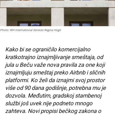
Photo: WH International Services Regina Hügli
Kako bi se ograničilo komercijalno
kratkotrajno iznajmljivanje smeštaja, od
jula u Beču važe nova pravila za one koji
iznajmljuju smeštaj preko Airbnb i sličnih
platformi. Ko želi da iznajmi svoj prostor
više od 90 dana godišnje, potrebna mu je
dozvola. Međutim, gradskoj stambenoj
službi još uvek nije podneto mnogo
zahteva. Novi propisi bečkog zakona o