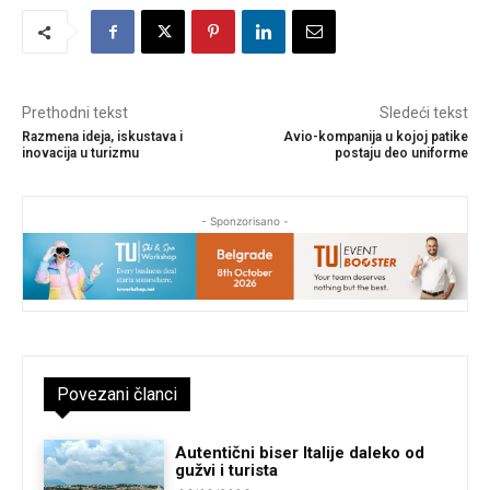
Prethodni tekst
Sledeći tekst
Razmena ideja, iskustava i
Avio-kompanija u kojoj patike
inovacija u turizmu
postaju deo uniforme
- Sponzorisano -
Povezani članci
Autentični biser Italije daleko od
gužvi i turista