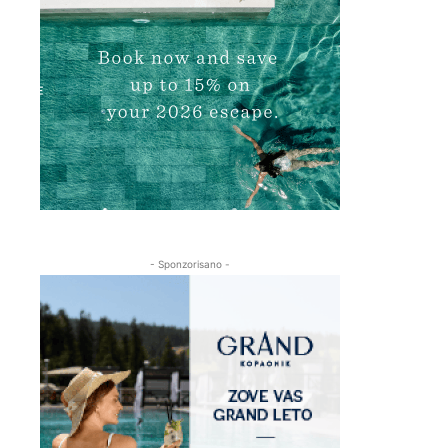
- Sponzorisano -