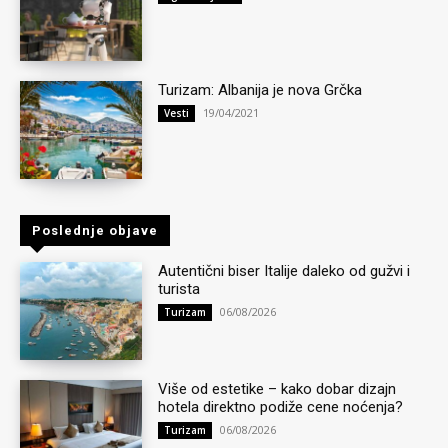
Turizam: Albanija je nova Grčka
19/04/2021
Vesti
Poslednje objave
Autentični biser Italije daleko od gužvi i
turista
06/08/2026
Turizam
Više od estetike – kako dobar dizajn
hotela direktno podiže cene noćenja?
06/08/2026
Turizam