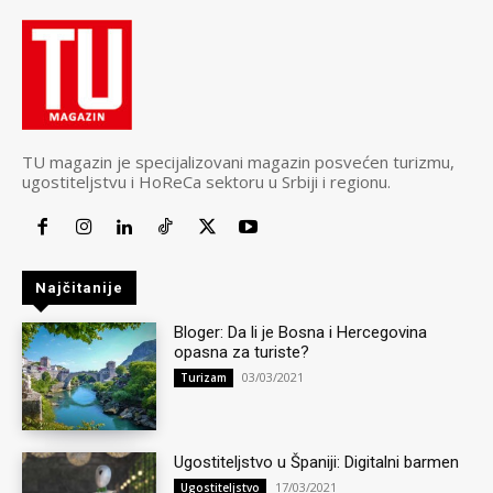
TU magazin je specijalizovani magazin posvećen turizmu,
ugostiteljstvu i HoReCa sektoru u Srbiji i regionu.
Najčitanije
Bloger: Da li je Bosna i Hercegovina
opasna za turiste?
03/03/2021
Turizam
Ugostiteljstvo u Španiji: Digitalni barmen
17/03/2021
Ugostiteljstvo