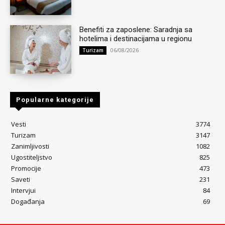
Benefiti za zaposlene: Saradnja sa
hotelima i destinacijama u regionu
06/08/2026
Turizam
Popularne kategorije
Vesti
3774
Turizam
3147
Zanimljivosti
1082
Ugostiteljstvo
825
Promocije
473
Saveti
231
Intervjui
84
Događanja
69