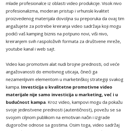
mlade profesionalce iz oblasti video produkcije. Visok nivo
profesionalizma, moderan pristup i vrhunski kvalitet
proizvedenog materijala dovoljna su preporuka da ovaj tim
angažujete za potrebe kreiranja video sadržaja koji mogu
podići vaš kamping biznis na potpuno novi, viši nivo,
kreiranjem svih raspoloživih formata za društvene mreže,
youtube kanal i web sajt.
Video kao promotivni alat nudi brojne prednosti, od veće
angažovanosti do emotivnog uticaja, čineći ga
nezamenljivim elementom u marketinškoj strategiji svakog
kampa.
Investicija u kvalitetne promotivne video
materijale nije samo investicija u marketing, već i u
budućnost kampa
. Kroz video, kampovi mogu da pokažu
svoje jedinstvene prednosti (autentičnost), povežu se sa
svojom ciljnom publikom na emotivan način i izgrade
dugoročne odnose sa gostima. Osim toga, video sadržaj