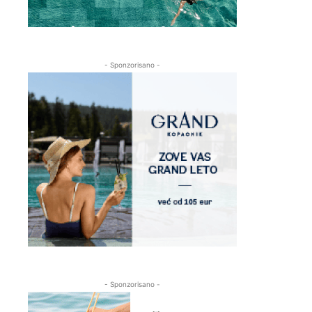
- Sponzorisano -
- Sponzorisano -