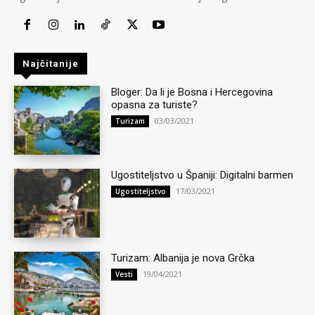
Najčitanije
Bloger: Da li je Bosna i Hercegovina
opasna za turiste?
03/03/2021
Turizam
Ugostiteljstvo u Španiji: Digitalni barmen
17/03/2021
Ugostiteljstvo
Turizam: Albanija je nova Grčka
19/04/2021
Vesti