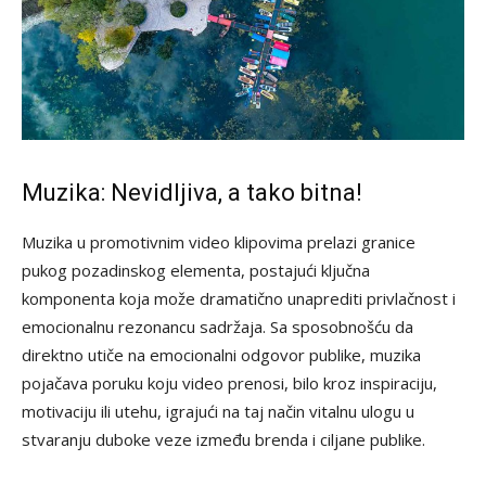
Muzika: Nevidljiva, a tako bitna!
Muzika u promotivnim video klipovima prelazi granice
pukog pozadinskog elementa, postajući ključna
komponenta koja može dramatično unaprediti privlačnost i
emocionalnu rezonancu sadržaja. Sa sposobnošću da
direktno utiče na emocionalni odgovor publike, muzika
pojačava poruku koju video prenosi, bilo kroz inspiraciju,
motivaciju ili utehu, igrajući na taj način vitalnu ulogu u
stvaranju duboke veze između brenda i ciljane publike.