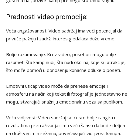
gostima da „dožive“ kamp pre nego što tamo stignu.
Prednosti video promocije:
Veća angažovanost: Video sadržaj ima veći potencijal da
privuče pažnju i zadrži interes gledalaca duže vreme.
Bolje razumevanje: Kroz video, posetioci mogu bolje
razumeti šta kamp nudi, šta nudi okolina, koje su atrakcije,
što može pomoći u donošenju konačne odluke o poseti.
Emotivni uticaj: Video može da prenese emocije i
atmosferu na način koji tekst ili fotografije jednostavno ne
mogu, stvarajući snažniju emocionalnu vezu sa publikom.
Veća vidljivost: Video sadržaj se često bolje rangira u
rezultatima pretraživanja i ima veću šansu da bude deljen
na društvenim mrežama, povećavajući vidljivost kampa.