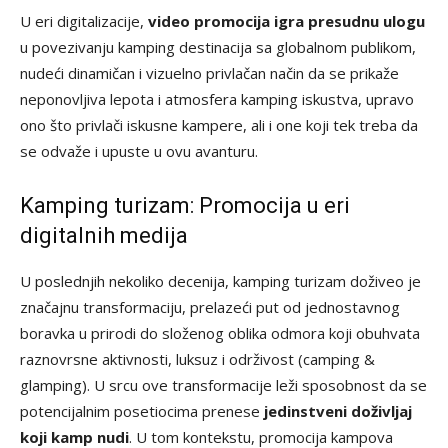
U eri digitalizacije,
video promocija igra presudnu ulogu
u povezivanju kamping destinacija sa globalnom publikom,
nudeći dinamičan i vizuelno privlačan način da se prikaže
neponovljiva lepota i atmosfera kamping iskustva, upravo
ono što privlači iskusne kampere, ali i one koji tek treba da
se odvaže i upuste u ovu avanturu.
Kamping turizam: Promocija u eri
digitalnih medija
U poslednjih nekoliko decenija, kamping turizam doživeo je
značajnu transformaciju, prelazeći put od jednostavnog
boravka u prirodi do složenog oblika odmora koji obuhvata
raznovrsne aktivnosti, luksuz i održivost (camping &
glamping). U srcu ove transformacije leži sposobnost da se
potencijalnim posetiocima prenese
jedinstveni doživljaj
koji kamp nudi
. U tom kontekstu, promocija kampova