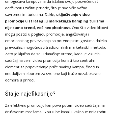
omogućava kampovima da istaknu svoju posvećenost
održivosti i zaštiti prirode, što je sve više važno
savremenim turistima. Dakle,
uključivanje video
promocije u strategiju marketinga kamping turizma
nije samo trend, već neophodnost
. Ono što video klipovi
mogu postići u pogledu promocije, angažovanja i
emocionalnog povezivanja sa potencijalnim gostima daleko
prevazilazi mogućnosti tradicionalnih marketinških metoda.
Zato je ključno da se u današnje vreme, kada je vizuelni
sadržaj na ceni, video promocija koristi kao centralni
element za pripovedanje priče svakog kampa, čineći ih
neodoljivim izborom za sve one koji traže nezaboravne
odmore u prirodi.
Šta je najefikasnije?
Za efektivnu promociju kampova putem video sadržaja na
društvenim mrežama i YouTube kanalu, važno je prilagoditi