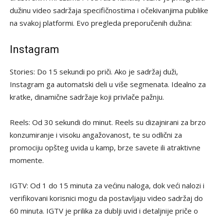
dužinu video sadržaja specifičnostima i očekivanjima publike
na svakoj platformi. Evo pregleda preporučenih dužina:
Instagram
Stories: Do 15 sekundi po priči. Ako je sadržaj duži,
Instagram ga automatski deli u više segmenata. Idealno za
kratke, dinamične sadržaje koji privlače pažnju.
Reels: Od 30 sekundi do minut. Reels su dizajnirani za brzo
konzumiranje i visoku angažovanost, te su odlični za
promociju opšteg uvida u kamp, brze savete ili atraktivne
momente.
IGTV: Od 1 do 15 minuta za većinu naloga, dok veći nalozi i
verifikovani korisnici mogu da postavljaju video sadržaj do
60 minuta. IGTV je prilika za dublji uvid i detaljnije priče o