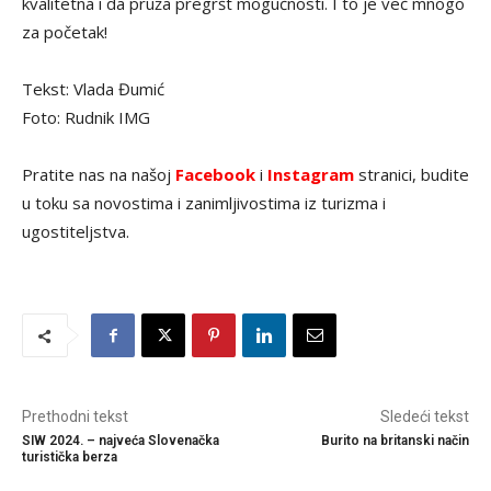
kvalitetna i da pruža pregršt mogućnosti. I to je već mnogo
za početak!
Tekst: Vlada Đumić
Foto: Rudnik IMG
Pratite nas na našoj
Facebook
i
Instagram
stranici, budite
u toku sa novostima i zanimljivostima iz turizma i
ugostiteljstva.
Prethodni tekst
Sledeći tekst
SIW 2024. – najveća Slovenačka
Burito na britanski način
turistička berza