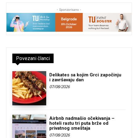
- Sponzorisano -
Povezani članci
Delikates sa kojim Grci započinju
i završavaju dan
07/08/2026
Airbnb nadmašio očekivanja –
hoteli rastu tri puta brže od
privatnog smeštaja
07/08/2026