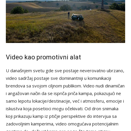
Video kao promotivni alat
U današnjem svetu gde sve postaje neverovatno ubrzano,
video sadržaj postaje sve dominantniji u komunikaciji
brendova sa svojom ciljnom publikom. Video nudi dinamičan
i angažovan način da se ispriča priča kampa, pokazujući ne
samo lepotu lokacije/destinacije, već i atmosferu, emocije i
iskustva koja posetioci mogu očekivati. Od dron snimaka
koji prikazuju kamp iz ptičje perspektive do intervjua sa
zadovoljnim kamperima, video omogućava potencijalnim