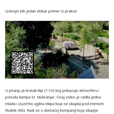
Izdvojio bih jedan dobar primer iz prakse:
U pitanju je kratak klip (1:10) koji prikazuje atmosferu i
ponudu kampa St. Mokranjac. Ovaj video je radila jedna
mlada i izuzetno agilna ekipa koja se okupila pod imenom
Rudnik IMG. Radi se o domaćoj kompaniji koja okuplja