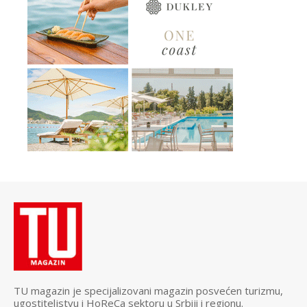
TU magazin je specijalizovani magazin posvećen turizmu,
ugostiteljstvu i HoReCa sektoru u Srbiji i regionu.