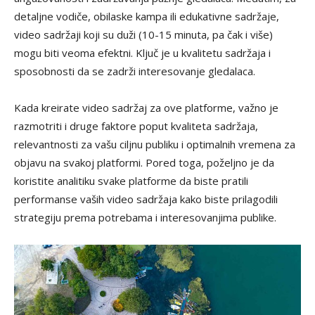
detaljne vodiče, obilaske kampa ili edukativne sadržaje,
video sadržaji koji su duži (10-15 minuta, pa čak i više)
mogu biti veoma efektni. Ključ je u kvalitetu sadržaja i
sposobnosti da se zadrži interesovanje gledalaca.
Kada kreirate video sadržaj za ove platforme, važno je
razmotriti i druge faktore poput kvaliteta sadržaja,
relevantnosti za vašu ciljnu publiku i optimalnih vremena za
objavu na svakoj platformi. Pored toga, poželjno je da
koristite analitiku svake platforme da biste pratili
performanse vaših video sadržaja kako biste prilagodili
strategiju prema potrebama i interesovanjima publike.