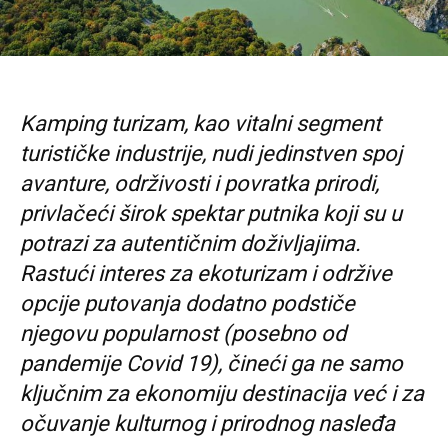
Kamping turizam, kao vitalni segment
turističke industrije, nudi jedinstven spoj
avanture, održivosti i povratka prirodi,
privlačeći širok spektar putnika koji su u
potrazi za autentičnim doživljajima.
Rastući interes za ekoturizam i održive
opcije putovanja dodatno podstiče
njegovu popularnost (posebno od
pandemije Covid 19), čineći ga ne samo
ključnim za ekonomiju destinacija već i za
očuvanje kulturnog i prirodnog nasleđa