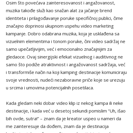
Osim što povećava zainteresovanost i angažovanost,
muzika takođe služi kao snažan alat za jačanje brend
identiteta i prilagođavanje poruke specifičnoj publici, čime
značajno doprinosi ukupnom uspehu video marketing
kampanje. Dobro odabrana muzika, koja je usklađena sa
vizuelnim elementima i tonom poruke, čini video sadržaj ne
samo upečatljivijim, već i emocionalno značajnijim za
gledaoce. Ovaj sinergijski efekat vizuelnog i auditivnog ne
samo što podiže atraktivnost i angažovanost sadržaja, već
i transformiše način na koji kamping destinacije komuniciraju
svoje vrednosti, nudeći nezaboravne priče koje se urezuju
u srcima i umovima potencijalnih posetilaca.
Kada gledam neki dobar video klip iz nekog kampa ili neke
destinacije, i kada već u desetoj sekundi pomislim “Uh, išao
bih ovde, sutra!” – znam da je kreator uspeo u nameri da
me zainteresuje da dođem, znam da je destinacija