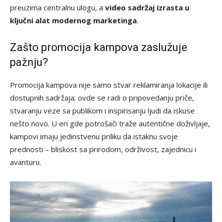
preuzima centralnu ulogu, a
video sadržaj izrasta u
ključni alat modernog marketinga
.
Zašto promocija kampova zaslužuje
pažnju?
Promocija kampova nije samo stvar reklamiranja lokacije ili
dostupnih sadržaja; ovde se radi o pripovedanju priče,
stvaranju veze sa publikom i inspirisanju ljudi da iskuse
nešto novo. U eri gde potrošači traže autentične doživljaje,
kampovi imaju jedinstvenu priliku da istaknu svoje
prednosti – bliskost sa prirodom, održivost, zajednicu i
avanturu.