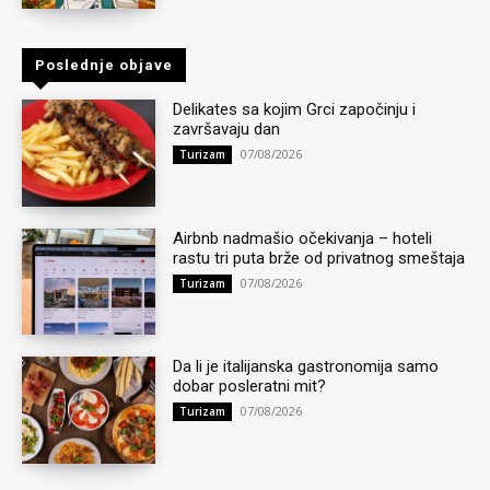
Poslednje objave
Delikates sa kojim Grci započinju i
završavaju dan
07/08/2026
Turizam
Airbnb nadmašio očekivanja – hoteli
rastu tri puta brže od privatnog smeštaja
07/08/2026
Turizam
Da li je italijanska gastronomija samo
dobar posleratni mit?
07/08/2026
Turizam