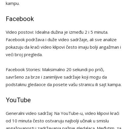
kampu.
Facebook
Video postovi: Idealna dužina je između 2 i 5 minuta.
Facebook podržava i duže video sadržaje, ali sve analize
pokazuju da kraći video klipovi često imaju bolji angažman i
veći broj pregleda.
Facebook Stories: Maksimalno 20 sekundi po priči,
savršeno za brze i zanimljive sadržaje koji mogu da
podstaknu gledaoce da posete vašu stranicu ili sajt kampa.
YouTube
Generalni video sadržaj: Na YouTube-u, video klipovi kraći
od 10 minuta često ostvaruju najbolji učinak u smislu
angažovanosti i zadržavanja pažnje gledalaca. Međutim, za