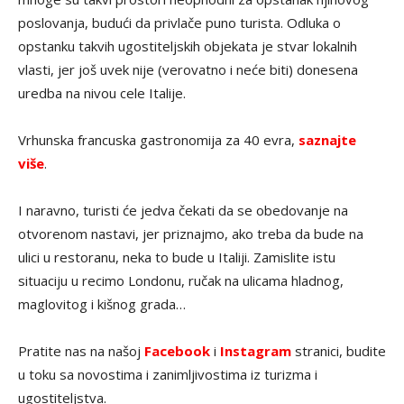
poslovanja, budući da privlače puno turista. Odluka o
opstanku takvih ugostiteljskih objekata je stvar lokalnih
vlasti, jer još uvek nije (verovatno i neće biti) donesena
uredba na nivou cele Italije.
Vrhunska francuska gastronomija za 40 evra,
saznajte
više
.
I naravno, turisti će jedva čekati da se obedovanje na
otvorenom nastavi, jer priznajmo, ako treba da bude na
ulici u restoranu, neka to bude u Italiji. Zamislite istu
situaciju u recimo Londonu, ručak na ulicama hladnog,
maglovitog i kišnog grada…
Pratite nas na našoj
Facebook
i
Instagram
stranici, budite
u toku sa novostima i zanimljivostima iz turizma i
ugostiteljstva.