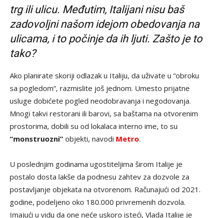
trg ili ulicu. Međutim, Italijani nisu baš
zadovoljni našom idejom obedovanja na
ulicama, i to počinje da ih ljuti. Zašto je to
tako?
Ako planirate skoriji odlazak u Italiju, da uživate u “obroku
sa pogledom”, razmislite još jednom. Umesto prijatne
usluge dobićete pogled neodobravanja i negodovanja.
Mnogi takvi restorani ili barovi, sa baštama na otvorenim
prostorima, dobili su od lokalaca interno ime, to su
“monstruozni”
objekti, navodi
Metro
.
U poslednjim godinama ugostiteljima širom Italije je
postalo dosta lakše da podnesu zahtev za dozvole za
postavljanje objekata na otvorenom. Računajući od 2021.
godine, podeljeno oko 180.000 privremenih dozvola.
Imajući u vidu da one neće uskoro isteći, Vlada Italije je