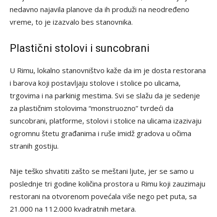
nedavno najavila planove da ih produži na neodređeno
vreme, to je izazvalo bes stanovnika.
Plastični stolovi i suncobrani
U Rimu, lokalno stanovništvo kaže da im je dosta restorana
i barova koji postavljaju stolove i stolice po ulicama,
trgovima i na parkinig mestima. Svi se slažu da je sedenje
za plastičnim stolovima “monstruozno” tvrdeći da
suncobrani, platforme, stolovi i stolice na ulicama izazivaju
ogromnu štetu građanima i ruše imidž gradova u očima
stranih gostiju.
Nije teško shvatiti zašto se meštani ljute, jer se samo u
poslednje tri godine količina prostora u Rimu koji zauzimaju
restorani na otvorenom povećala više nego pet puta, sa
21.000 na 112.000 kvadratnih metara.