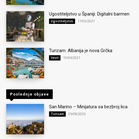
Ugostiteljstvo u Španiji: Digitalni barmen
17/03/2021
Ugostiteljstvo
Turizam: Albanija je nova Grčka
19/04/2021
Vesti
Poslednje objave
San Marino – Minijatura sa bezbroj lica
05/08/2026
Turizam