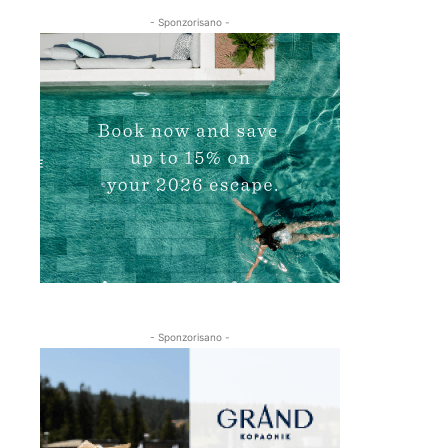
- Sponzorisano -
- Sponzorisano -