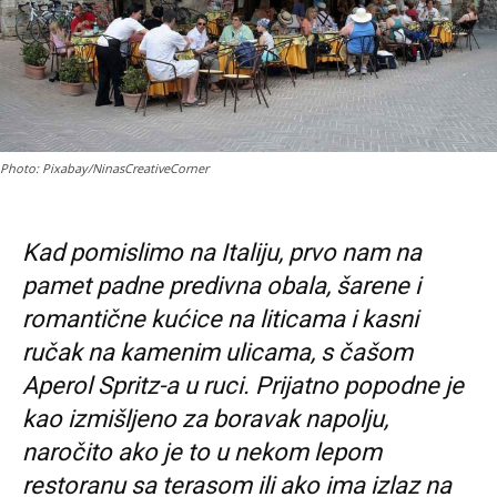
Photo: Pixabay/NinasCreativeCorner
Kad pomislimo na Italiju, prvo nam na
pamet padne predivna obala, šarene i
romantične kućice na liticama i kasni
ručak na kamenim ulicama, s čašom
Aperol Spritz-a u ruci. Prijatno popodne je
kao izmišljeno za boravak napolju,
naročito ako je to u nekom lepom
restoranu sa terasom ili ako ima izlaz na