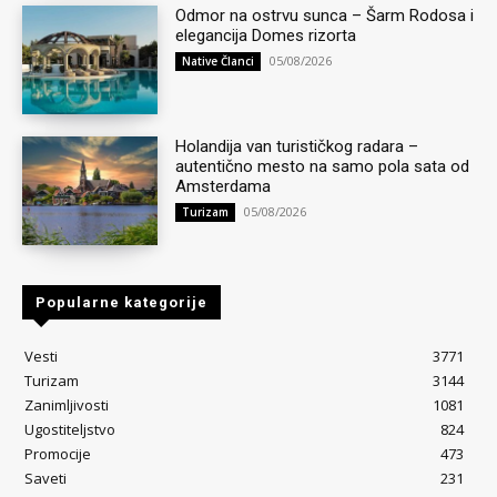
Odmor na ostrvu sunca – Šarm Rodosa i
elegancija Domes rizorta
05/08/2026
Native Članci
Holandija van turističkog radara –
autentično mesto na samo pola sata od
Amsterdama
05/08/2026
Turizam
Popularne kategorije
Vesti
3771
Turizam
3144
Zanimljivosti
1081
Ugostiteljstvo
824
Promocije
473
Saveti
231