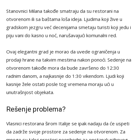
Stanovnici Milana takođe smatraju da su restorani na
otvorenom ili sa baštama loša ideja. Ljudima koji žive u
gradskom jezgru već decenijama smetaju turisti koji jedu i
piju vani do kasno u noć, narušavajući komunalni red.
Ovaj elegantni grad je morao da uvede ograničenja u
prodaji hrane na takvim mestima nakon ponoći. Sedenje na
otvorenom takođe mora da bude završeno do 12:30
radnim danom, a najkasnije do 1:30 vikendom. Ljudi koji
kasnije žele ostati posle tog vremena moraju ući u
unutrašnjost objekata.
Rešenje problema?
Vlasnici restorana širom Italije se ipak nadaju da će uspeti
da zadrže svoje prostore za sedenje na otvorenom. Za
mnoge su takvi prostori neophodni za opstanak njihovog