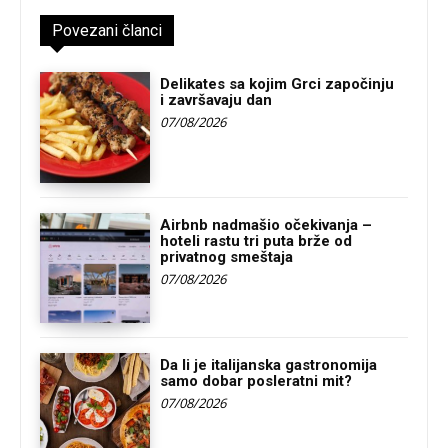
Povezani članci
Delikates sa kojim Grci započinju
i završavaju dan
07/08/2026
Airbnb nadmašio očekivanja –
hoteli rastu tri puta brže od
privatnog smeštaja
07/08/2026
Da li je italijanska gastronomija
samo dobar posleratni mit?
07/08/2026