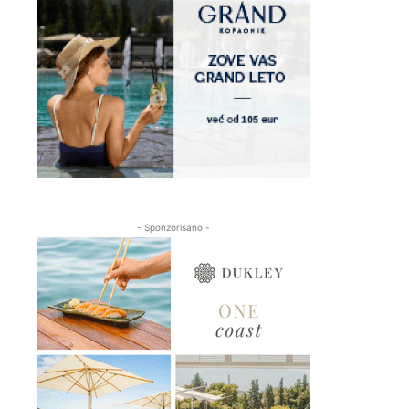
- Sponzorisano -