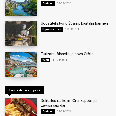
03/03/2021
Turizam
Ugostiteljstvo u Španiji: Digitalni barmen
17/03/2021
Ugostiteljstvo
Turizam: Albanija je nova Grčka
19/04/2021
Vesti
Poslednje objave
Delikates sa kojim Grci započinju i
završavaju dan
07/08/2026
Turizam