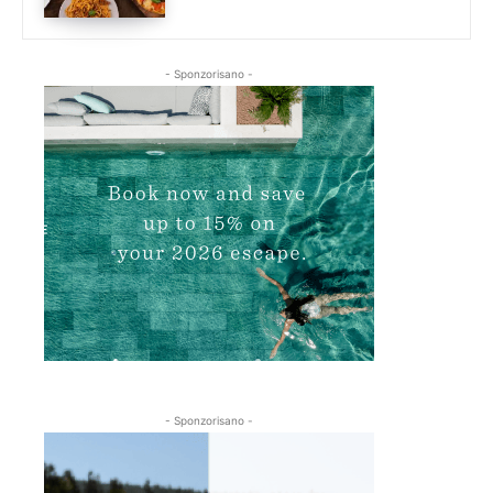
- Sponzorisano -
- Sponzorisano -