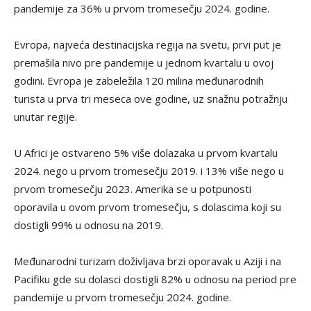
pandemije za 36% u prvom tromesečju 2024. godine.
Evropa, najveća destinacijska regija na svetu, prvi put je
premašila nivo pre pandemije u jednom kvartalu u ovoj
godini. Evropa je zabeležila 120 milina međunarodnih
turista u prva tri meseca ove godine, uz snažnu potražnju
unutar regije.
U Africi je ostvareno 5% više dolazaka u prvom kvartalu
2024. nego u prvom tromesečju 2019. i 13% više nego u
prvom tromesečju 2023. Amerika se u potpunosti
oporavila u ovom prvom tromesečju, s dolascima koji su
dostigli 99% u odnosu na 2019.
Međunarodni turizam doživljava brzi oporavak u Aziji i na
Pacifiku gde su dolasci dostigli 82% u odnosu na period pre
pandemije u prvom tromesečju 2024. godine.