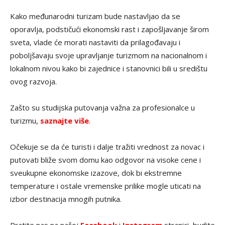
Kako međunarodni turizam bude nastavljao da se
oporavlja, podstičući ekonomski rast i zapošljavanje širom
sveta, vlade će morati nastaviti da prilagođavaju i
poboljšavaju svoje upravljanje turizmom na nacionalnom i
lokalnom nivou kako bi zajednice i stanovnici bili u središtu
ovog razvoja.
Zašto su studijska putovanja važna za profesionalce u
turizmu,
saznajte više
.
Očekuje se da će turisti i dalje tražiti vrednost za novac i
putovati bliže svom domu kao odgovor na visoke cene i
sveukupne ekonomske izazove, dok bi ekstremne
temperature i ostale vremenske prilike mogle uticati na
izbor destinacija mnogih putnika.