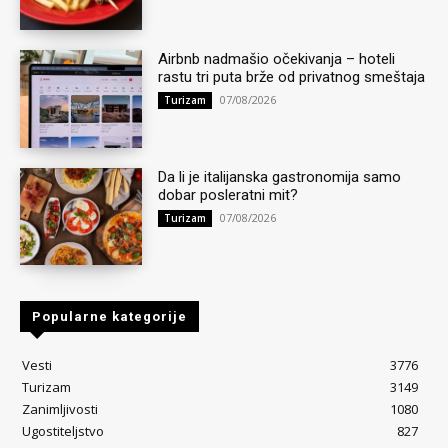
Airbnb nadmašio očekivanja – hoteli
rastu tri puta brže od privatnog smeštaja
07/08/2026
Turizam
Da li je italijanska gastronomija samo
dobar posleratni mit?
07/08/2026
Turizam
Popularne kategorije
Vesti
3776
Turizam
3149
Zanimljivosti
1080
Ugostiteljstvo
827