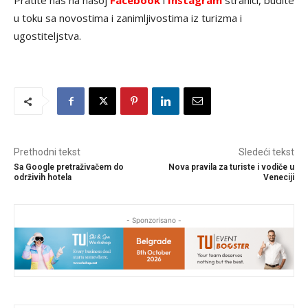
Pratite nas na našoj
Facebook
i
Instagram
stranici, budite
u toku sa novostima i zanimljivostima iz turizma i
ugostiteljstva.
Prethodni tekst
Sledeći tekst
Sa Google pretraživačem do
Nova pravila za turiste i vodiče u
održivih hotela
Veneciji
- Sponzorisano -