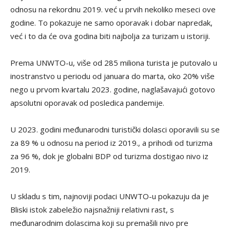
odnosu na rekordnu 2019. već u prvih nekoliko meseci ove
godine. To pokazuje ne samo oporavak i dobar napredak,
već i to da će ova godina biti najbolja za turizam u istoriji.
Prema UNWTO-u, više od 285 miliona turista je putovalo u
inostranstvo u periodu od januara do marta, oko 20% više
nego u prvom kvartalu 2023. godine, naglašavajući gotovo
apsolutni oporavak od posledica pandemije.
U 2023. godini međunarodni turistički dolasci oporavili su se
za 89 % u odnosu na period iz 2019., a prihodi od turizma
za 96 %, dok je globalni BDP od turizma dostigao nivo iz
2019.
U skladu s tim, najnoviji podaci UNWTO-u pokazuju da je
Bliski istok zabeležio najsnažniji relativni rast, s
međunarodnim dolascima koji su premašili nivo pre