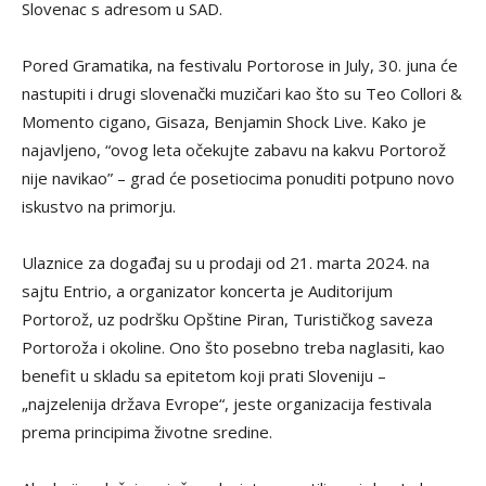
Slovenac s adresom u SAD.
Pored Gramatika, na festivalu Portorose in July, 30. juna će
nastupiti i drugi slovenački muzičari kao što su Teo Collori &
Momento cigano, Gisaza, Benjamin Shock Live. Kako je
najavljeno, “ovog leta očekujte zabavu na kakvu Portorož
nije navikao” – grad će posetiocima ponuditi potpuno novo
iskustvo na primorju.
Ulaznice za događaj su u prodaji od 21. marta 2024. na
sajtu Entrio, a organizator koncerta je Auditorijum
Portorož, uz podršku Opštine Piran, Turističkog saveza
Portoroža i okoline. Ono što posebno treba naglasiti, kao
benefit u skladu sa epitetom koji prati Sloveniju –
„najzelenija država Evrope“, jeste organizacija festivala
prema principima životne sredine.