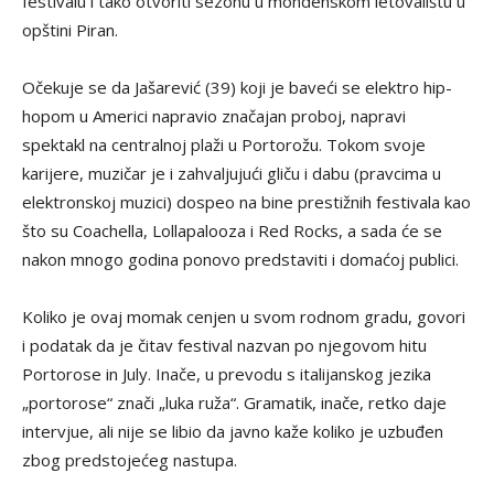
festivalu i tako otvoriti sezonu u mondenskom letovalištu u
opštini Piran.
Očekuje se da Jašarević (39) koji je baveći se elektro hip-
hopom u Americi napravio značajan proboj, napravi
spektakl na centralnoj plaži u Portorožu. Tokom svoje
karijere, muzičar je i zahvaljujući gliču i dabu (pravcima u
elektronskoj muzici) dospeo na bine prestižnih festivala kao
što su Coachella, Lollapalooza i Red Rocks, a sada će se
nakon mnogo godina ponovo predstaviti i domaćoj publici.
Koliko je ovaj momak cenjen u svom rodnom gradu, govori
i podatak da je čitav festival nazvan po njegovom hitu
Portorose in July. Inače, u prevodu s italijanskog jezika
„portorose“ znači „luka ruža“. Gramatik, inače, retko daje
intervjue, ali nije se libio da javno kaže koliko je uzbuđen
zbog predstojećeg nastupa.