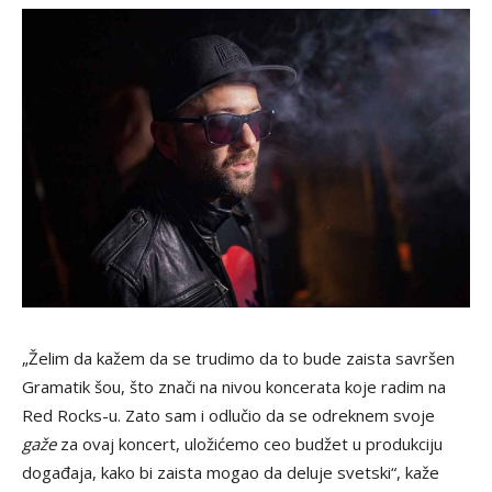
„Želim da kažem da se trudimo da to bude zaista savršen
Gramatik šou, što znači na nivou koncerata koje radim na
Red Rocks-u. Zato sam i odlučio da se odreknem svoje
gaže
za ovaj koncert, uložićemo ceo budžet u produkciju
događaja, kako bi zaista mogao da deluje svetski“, kaže