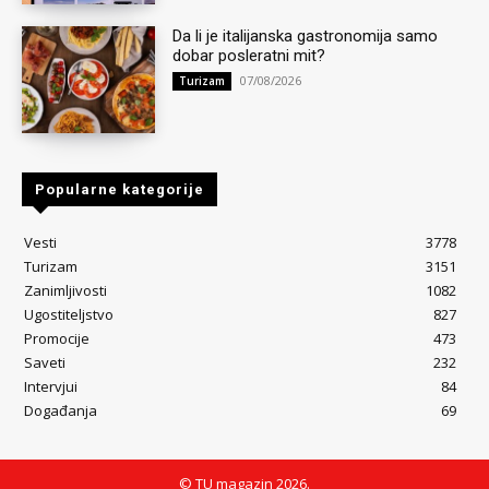
Da li je italijanska gastronomija samo
dobar posleratni mit?
07/08/2026
Turizam
Popularne kategorije
Vesti
3778
Turizam
3151
Zanimljivosti
1082
Ugostiteljstvo
827
Promocije
473
Saveti
232
Intervjui
84
Događanja
69
© TU magazin 2026.