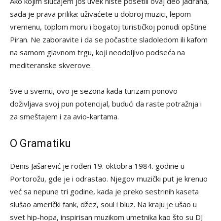
Ako kojim slučajem još uvek niste posetili ovaj deo Jadrana,
sada je prava prilika: uživaćete u dobroj muzici, lepom
vremenu, toplom moru i bogatoj turističkoj ponudi opštine
Piran. Ne zaboravite i da se počastite sladoledom ili kafom
na samom glavnom trgu, koji neodoljivo podseća na
mediteranske skverove.
Sve u svemu, ovo je sezona kada turizam ponovo
doživljava svoj pun potencijal, budući da raste potražnja i
za smeštajem i za avio-kartama.
O Gramatiku
Denis Jašarević je rođen 19. oktobra 1984. godine u
Portorožu, gde je i odrastao. Njegov muzički put je krenuo
već sa nepune tri godine, kada je preko sestrinih kaseta
slušao američki fank, džez, soul i bluz. Na kraju je ušao u
svet hip-hopa, inspirisan muzikom umetnika kao što su DJ