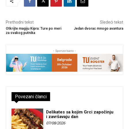
Prethodni tekst
Sledeći tekst
Otkrijte magiju Kipra: Ture po meri
Jedan dvorac mnogo avantura
za svakog putnika
- Sponzorisano -
Povezani članci
Delikates sa kojim Grci započinju
i završavaju dan
07/08/2026