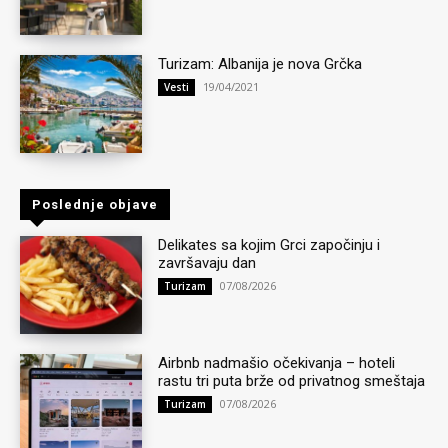
Turizam: Albanija je nova Grčka
19/04/2021
Vesti
Poslednje objave
Delikates sa kojim Grci započinju i
završavaju dan
07/08/2026
Turizam
Airbnb nadmašio očekivanja – hoteli
rastu tri puta brže od privatnog smeštaja
07/08/2026
Turizam