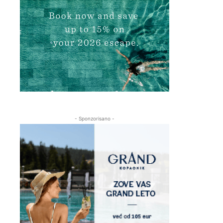
- Sponzorisano -