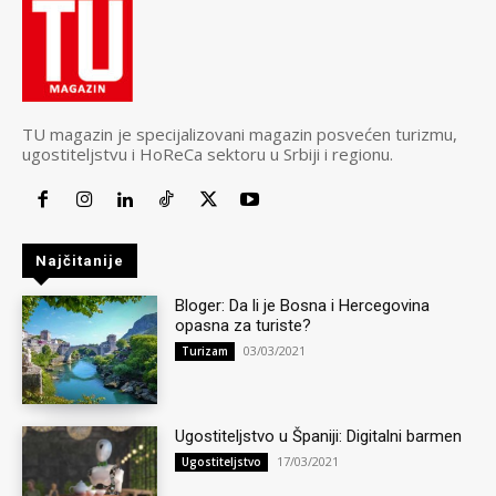
TU magazin je specijalizovani magazin posvećen turizmu,
ugostiteljstvu i HoReCa sektoru u Srbiji i regionu.
Najčitanije
Bloger: Da li je Bosna i Hercegovina
opasna za turiste?
03/03/2021
Turizam
Ugostiteljstvo u Španiji: Digitalni barmen
17/03/2021
Ugostiteljstvo