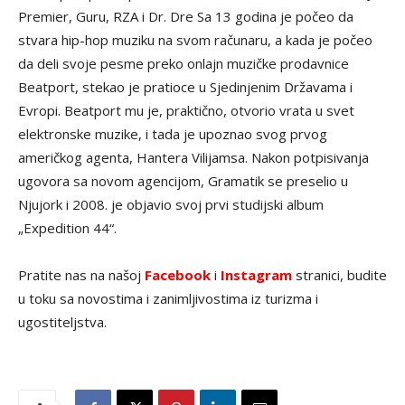
Premier, Guru, RZA i Dr. Dre Sa 13 godina je počeo da
stvara hip-hop muziku na svom računaru, a kada je počeo
da deli svoje pesme preko onlajn muzičke prodavnice
Beatport, stekao je pratioce u Sjedinjenim Državama i
Evropi. Beatport mu je, praktično, otvorio vrata u svet
elektronske muzike, i tada je upoznao svog prvog
američkog agenta, Hantera Vilijamsa. Nakon potpisivanja
ugovora sa novom agencijom, Gramatik se preselio u
Njujork i 2008. je objavio svoj prvi studijski album
„Expedition 44“.
Pratite nas na našoj
Facebook
i
Instagram
stranici, budite
u toku sa novostima i zanimljivostima iz turizma i
ugostiteljstva.