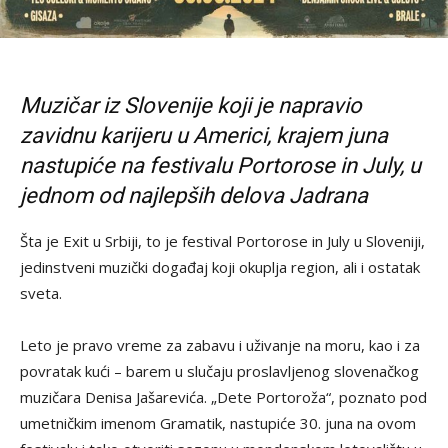
Muzičar iz Slovenije koji je napravio
zavidnu karijeru u Americi, krajem juna
nastupiće na festivalu Portorose in July, u
jednom od najlepših delova Jadrana
Šta je Exit u Srbiji, to je festival Portorose in July u Sloveniji,
jedinstveni muzički događaj koji okuplja region, ali i ostatak
sveta.
Leto je pravo vreme za zabavu i uživanje na moru, kao i za
povratak kući – barem u slučaju proslavljenog slovenačkog
muzičara Denisa Jašarevića. „Dete Portoroža“, poznato pod
umetničkim imenom Gramatik, nastupiće 30. juna na ovom