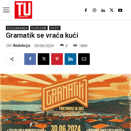
DOGAĐANJA
TURIZAM
VESTI
Gramatik se vraća kući
Od
Redakcija
05/06/2024
0
1884