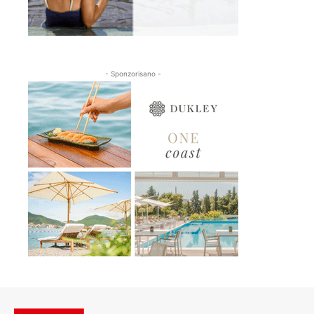
- Sponzorisano -