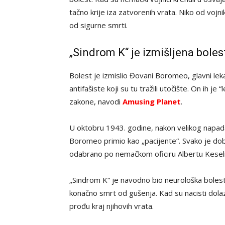
tačno krije iza zatvorenih vrata. Niko od vojni
od sigurne smrti.
„Sindrom K“ je izmišljena boles
Bolest je izmislio Đovani Boromeo, glavni leka
antifašiste koji su tu tražili utočište. On ih je
zakone, navodi
Amusing Planet
.
U oktobru 1943. godine, nakon velikog napada n
Boromeo primio kao „pacijente“. Svako je dob
odabrano po nemačkom oficiru Albertu Keselrin
„Sindrom K“ je navodno bio neurološka bolest či
konačno smrt od gušenja. Kad su nacisti dolazil
prođu kraj njihovih vrata.