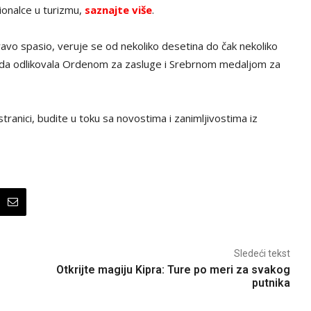
ionalce u turizmu,
saznajte više
.
pravo spasio, veruje se od nekoliko desetina do čak nekoliko
vlada odlikovala Ordenom za zasluge i Srebrnom medaljom za
tranici, budite u toku sa novostima i zanimljivostima iz
Sledeći tekst
Otkrijte magiju Kipra: Ture po meri za svakog
putnika