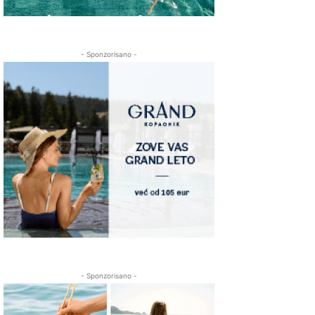
- Sponzorisano -
- Sponzorisano -