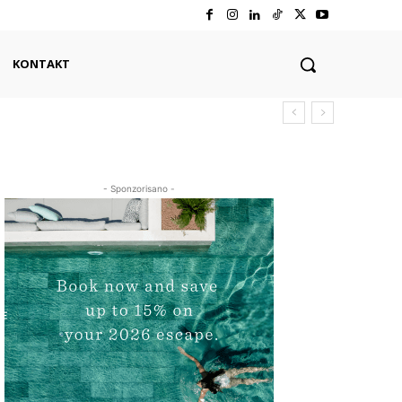
KONTAKT
- Sponzorisano -