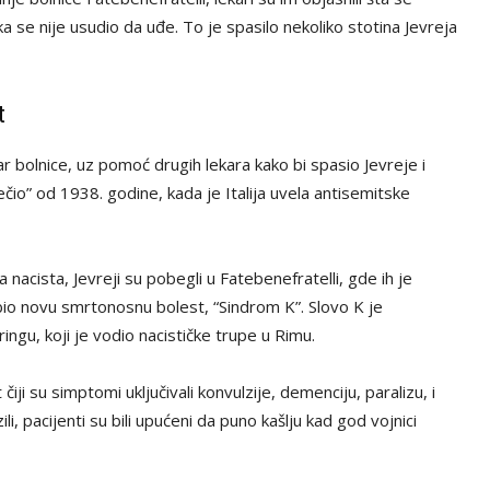
ka se nije usudio da uđe. To je spasilo nekoliko stotina Jevreja
t
r bolnice, uz pomoć drugih lekara kako bi spasio Jevreje i
 “lečio” od 1938. godine, kada je Italija uvela antisemitske
acista, Jevreji su pobegli u Fatebenefratelli, gde ih je
io novu smrtonosnu bolest, “Sindrom K”. Slovo K je
gu, koji je vodio nacističke trupe u Rimu.
ji su simptomi uključivali konvulzije, demenciju, paralizu, i
i, pacijenti su bili upućeni da puno kašlju kad god vojnici