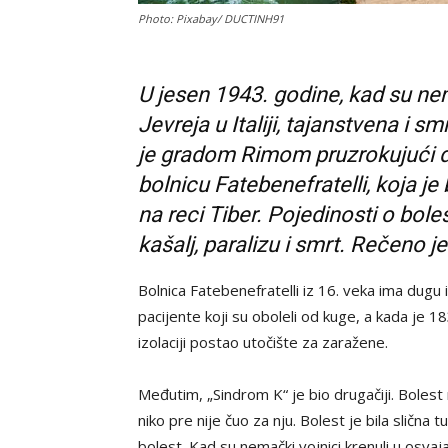
Photo: Pixabay/ DUCTINH91
U jesen 1943. godine, kad su ne
Jevreja u Italiji, tajanstvena i
je gradom Rimom pruzrokujući d
bolnicu Fatebenefratelli, koja j
na reci Tiber. Pojedinosti o bole
kašalj, paralizu i smrt. Rečeno j
Bolnica Fatebenefratelli iz 16. veka ima dugu i
pacijente koji su oboleli od kuge, a kada je 18
izolaciji postao utočište za zaražene.
Međutim, „Sindrom K“ je bio drugačiji. Bolest 
niko pre nije čuo za nju. Bolest je bila slična 
bolest. Kad su nemački vojnici krenuli u osvaja