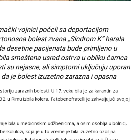
mački vojnici počeli sa deportacijom
 smrtonosna bolest zvana „Sindrom K“ harala
a desetine pacijenata bude primljeno u
e bila smeštena usred ostrva u obliku čamca
sti su nejasne, ali simptomi uključuju uporan
e da je bolest izuzetno zarazna i opasna
storiju zaraznih bolesti. U 17. veku bila je za karantin za
32. u Rimu izbila kolera, Fatebenefratelli je zahvaljujući svojoj
nije bila u medicinskim udžbenicima, a osim osoblja u bolnici,
tuberkolulozi, koja je u to vreme je bila izuzetno ozbiljna
nje bolnice Fatebenefratelli, lekari su im objasnili šta se