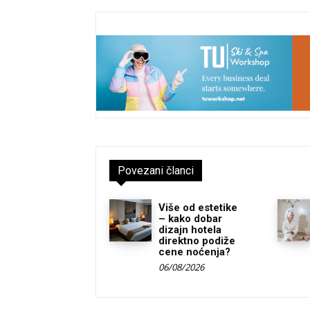
Povezani članci
Više od estetike
– kako dobar
dizajn hotela
direktno podiže
cene noćenja?
06/08/2026