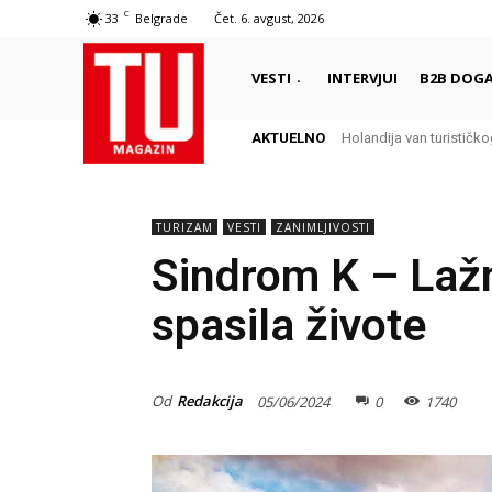
C
33
Belgrade
Čet. 6. avgust, 2026
VESTI
INTERVJUI
B2B DOGA
AKTUELNO
Holandija van turistič
TURIZAM
VESTI
ZANIMLJIVOSTI
Sindrom K – Lažn
spasila živote
Od
Redakcija
05/06/2024
0
1740