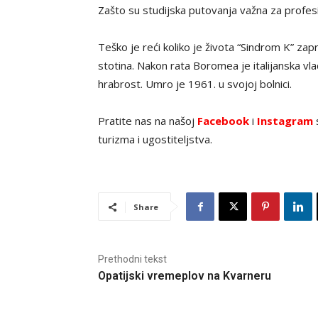
Zašto su studijska putovanja važna za profes
Teško je reći koliko je života “Sindrom K” za
stotina. Nakon rata Boromea je italijanska 
hrabrost. Umro je 1961. u svojoj bolnici.
Pratite nas na našoj
Facebook
i
Instagram
s
turizma i ugostiteljstva.
Share
Prethodni tekst
Opatijski vremeplov na Kvarneru