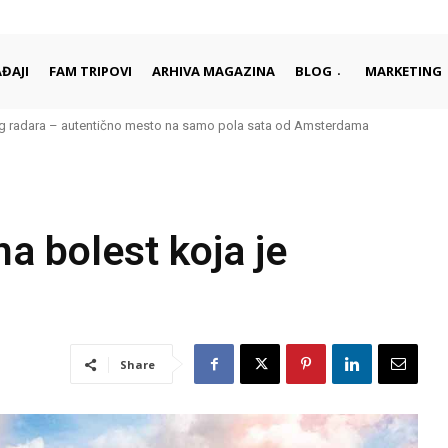
ĐAJI
FAM TRIPOVI
ARHIVA MAGAZINA
BLOG
MARKETING
kog radara – autentično mesto na samo pola sata od Amsterdama
a bolest koja je
Share