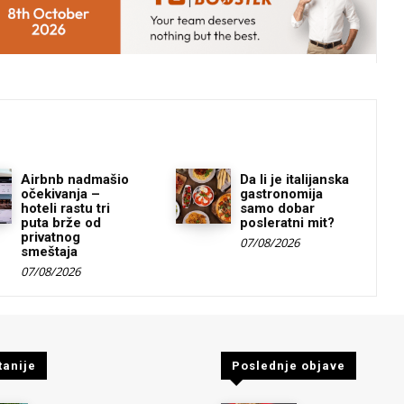
Airbnb nadmašio
Da li je italijanska
očekivanja –
gastronomija
hoteli rastu tri
samo dobar
puta brže od
posleratni mit?
privatnog
07/08/2026
smeštaja
07/08/2026
tanije
Poslednje objave