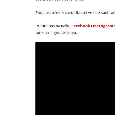
Zbog akutelne krize u Ukrajini voz ne saobraća,
Pratite nas na našoj
Facebook
i
Instagram
s
turizma i ugostiteljstva.