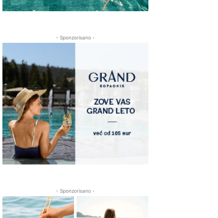
- Sponzorisano -
- Sponzorisano -