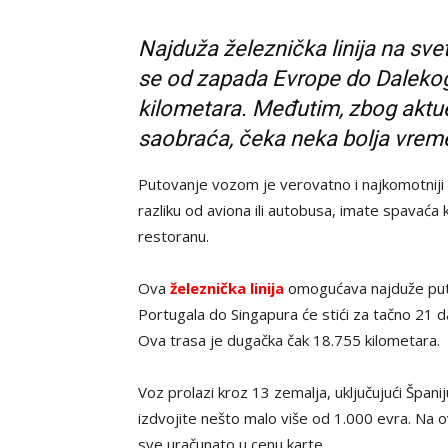
Najduža železnička linija na sve
se od zapada Evrope do Dalekog 
kilometara. Međutim, zbog aktuel
saobraća, čeka neka bolja vrem
Putovanje vozom je verovatno i najkomotniji 
razliku od aviona ili autobusa, imate spavaća
restoranu.
Ova
železnička linija
omogućava najduže puto
Portugala do Singapura će stići za tačno 21 da
Ova trasa je dugačka čak 18.755 kilometara.
Voz prolazi kroz 13 zemalja, uključujući Španij
izdvojite nešto malo više od 1.000 evra. Na o
sve uračunato u cenu karte.