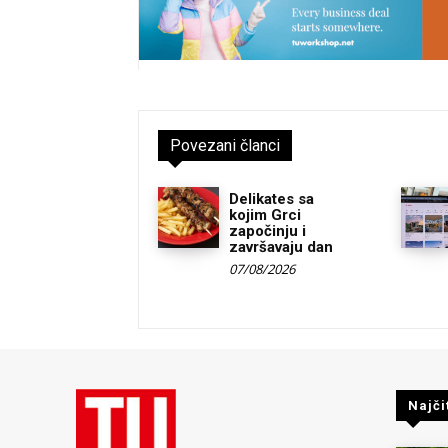
Povezani članci
Delikates sa
kojim Grci
započinju i
završavaju dan
07/08/2026
Najči