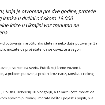
tu, koja je otvorena pre dve godine, proteže
istoka u dužini od skoro 19.000
ne krize u Ukrajini voz trenutno ne
ena
vid putovanja, naročito ako idete na neko duže putovanje. Za
 kola, možete da prošetate, da se osvežite u vagon
vanje vozom na svetu. Putnik koji krene vozom iz
n, a prilikom putovanja prolazi kroz Pariz, Moskvu i Peking.
u, Poljsku, Belorusiju ili Mongoliju, a za kartu ćete morati da
vom epskom putovanju morate nešto i pojesti i popiti, nije