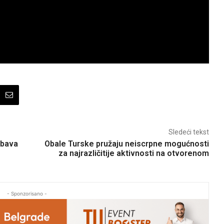
Sledeći tekst
abava
Obale Turske pružaju neiscrpne mogućnosti
za najrazličitije aktivnosti na otvorenom
- Sponzorisano -