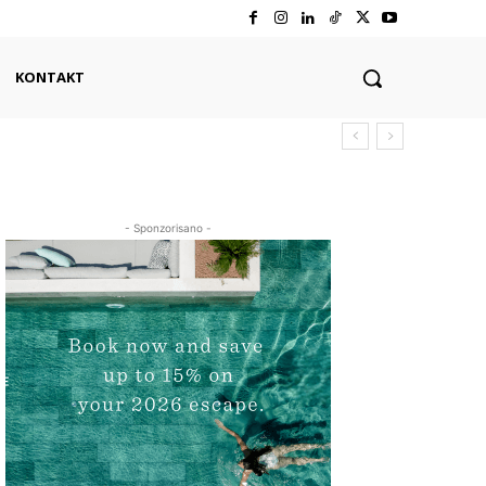
KONTAKT
- Sponzorisano -