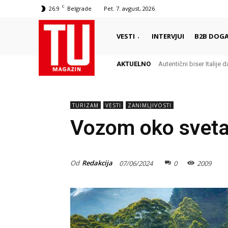
C
26.9
Belgrade
Pet. 7. avgust, 2026
VESTI
INTERVJUI
B2B DOGA
AKTUELNO
Autentični biser Italije d
TURIZAM
VESTI
ZANIMLJIVOSTI
Vozom oko sveta 
Od
Redakcija
07/06/2024
0
2009