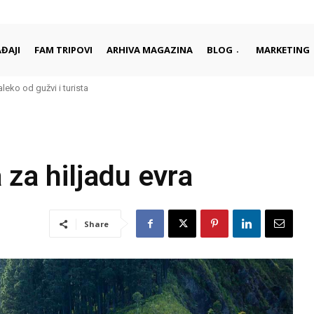
ĐAJI
FAM TRIPOVI
ARHIVA MAGAZINA
BLOG
MARKETING
aleko od gužvi i turista
za hiljadu evra
Share