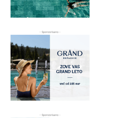
- Sponzorisano -
- Sponzorisano -