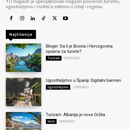
TU magazin je specijalizovani magazin posvećen turizmu,
ugostiteljstvu i HoReCa sektoru u Srbiji i regionu.
Najčitanije
Bloger: Da li je Bosna i Hercegovina
opasna za turiste?
03/03/2021
Turizam
Ugostiteljstvo u Španiji: Digitalni barmen
17/03/2021
Ugostiteljstvo
Turizam: Albanija je nova Grčka
19/04/2021
Vesti