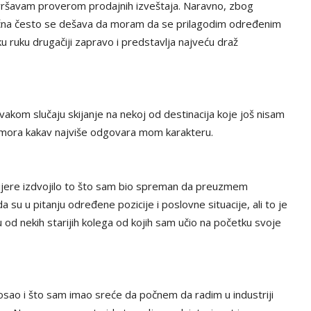
avršavam proverom prodajnih izveštaja. Naravno, zbog
amična često se dešava da moram da se prilagodim određenim
u ruku drugačiji zapravo i predstavlja najveću draž
kom slučaju skijanje na nekoj od destinacija koje još nisam
 odmora kakav najviše odgovara mom karakteru.
jere izdvojilo to što sam bio spreman da preuzmem
su u pitanju određene pozicije i poslovne situacije, ali to je
u od nekih starijih kolega od kojih sam učio na početku svoje
posao i što sam imao sreće da počnem da radim u industriji