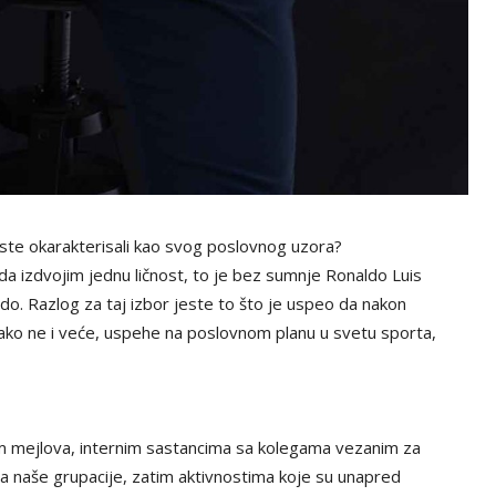
 biste okarakterisali kao svog poslovnog uzora?
o da izdvojim jednu ličnost, to je bez sumnje Ronaldo Luis
do. Razlog za taj izbor jeste to što je uspeo da nakon
 ako ne i veće, uspehe na poslovnom planu u svetu sporta,
m mejlova, internim sastancima sa kolegama vezanim za
la naše grupacije, zatim aktivnostima koje su unapred