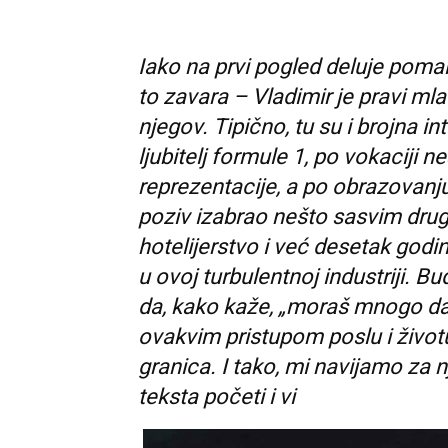
Iako na prvi pogled deluje pomalo
to zavara – Vladimir je pravi mlad
njegov. Tipično, tu su i brojna in
ljubitelj formule 1, po vokaciji
reprezentacije, a po obrazovanju
poziv izabrao nešto sasvim druga
hotelijerstvo i već desetak godi
u ovoj turbulentnoj industriji. Bu
da, kako kaže, „moraš mnogo da d
ovakvim pristupom poslu i živo
granica. I tako, mi navijamo za
teksta početi i vi