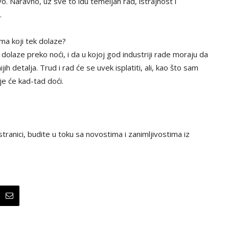
. Naravno, uz sve to idu temeljan rad, istrajnost i
.
ima koji tek dolaze?
dolaze preko noći, i da u kojoj god industriji rade moraju da
ih detalja. Trud i rad će se uvek isplatiti, ali, kao što sam
e će kad-tad doći.
tranici, budite u toku sa novostima i zanimljivostima iz