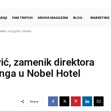
ĐAJI
FAM TRIPOVI
ARHIVA MAGAZINA
BLOG
MARKETING
eko od gužvi i turista
i započinju i završavaju dan
ić, zamenik direktora
inga u Nobel Hotel
Share