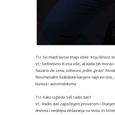
TU: Svi mladi lavovi imaju idole. Koju ličnost
VC: Definitivno ih ima više, ali kada bih mora
Nazario de Lima, odnosno jedini „pravi“ Ronal
fenomenalne fudbalske karijere napravi iste,
biznisa i automobilizma.
TU: Kako izgleda Vaš radni dan?
VC: Radni dan započinjem proverom i čitanje
dnevna i nedeljna dešavanja na nivou tri hote