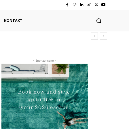
KONTAKT
- Sponzorisano -