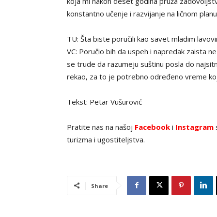
koja mi nakon deset godina pruža zadovoljstvo
konstantno učenje i razvijanje na ličnom planu
TU: Šta biste poručili kao savet mladim lavov
VC: Poručio bih da uspeh i napredak zaista ne 
se trude da razumeju suštinu posla do najsitnij
rekao, za to je potrebno određeno vreme koj
Tekst: Petar Vušurović
Pratite nas na našoj
Facebook
i
Instagram
s
turizma i ugostiteljstva.
Share