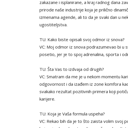
zakazane i isplanirane, a kraj radnog dana z
prirode naše industrije koja je prilično din
izmenama agende, ali to da je svaki dan u nek
ugostiteljstva.
TU: Kako biste opisali svoj odmor iz snova?
VC: Moj odmor iz snova podrazumevao bi u sva
posetio, jer je to spoj adrenalina, sporta i
TU: Šta Vas to izdvaja od drugih?
VC: Smatram da me je u nekom momentu kari
odgovornost i da izađem iz zone komfora kada 
svakako rezultat pozitivnih primera koji potič
karijere.
TU: Koja je Vaša formula uspeha?
VC: Rekao bih da je to što zaista volim svoj 