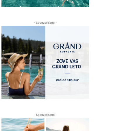
- Sponzorisano -
- Sponzorisano -