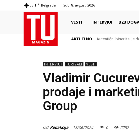
C
33.1
Belgrade
Sub. 8. avgust, 2026
VESTI
INTERVJUI
B2B DOGA
AKTUELNO
Autentični biser Italije dal
Delikates sa kojim Grc
INTERVJUI
TURIZAM
VESTI
Vladimir Cucurev
prodaje i market
Group
Od
Redakcija
18/06/2024
0
2252