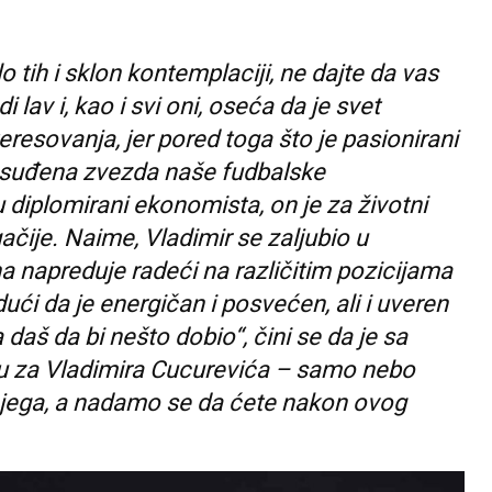
 tih i sklon kontemplaciji, ne dajte da vas
i lav i, kao i svi oni, oseća da je svet
teresovanja, jer pored toga što je pasionirani
 nesuđena zvezda naše fudbalske
 diplomirani ekonomista, on je za životni
čije. Naime, Vladimir se zaljubio u
na napreduje radeći na različitim pozicijama
dući da je energičan i posvećen, ali i uveren
aš da bi nešto dobio“, čini se da je sa
tu za Vladimira Cucurevića – samo nebo
 njega, a nadamo se da ćete nakon ovog