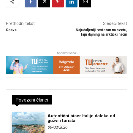
Prethodni tekst
Sledeći tekst
Soave
Najudaljeniji restoran na svetu,
fajn dajning na arktički način
- Sponzorisano -
Povezani članci
Autentični biser Italije daleko od
gužvi i turista
06/08/2026