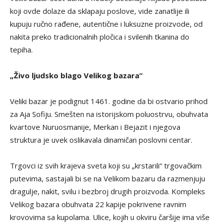
koji ovde dolaze da sklapaju poslove, vide zanatlije ili
kupuju ručno rađene, autentične i luksuzne proizvode, od
nakita preko tradicionalnih pločica i svilenih tkanina do
tepiha.
„Živo ljudsko blago Velikog bazara“
Veliki bazar je podignut 1461. godine da bi ostvario prihod
za Aja Sofiju. Smešten na istorijskom poluostrvu, obuhvata
kvartove Nuruosmanije, Merkan i Bejazit i njegova
struktura je uvek oslikavala dinamičan poslovni centar.
Trgovci iz svih krajeva sveta koji su „krstarili“ trgovačkim
putevima, sastajali bi se na Velikom bazaru da razmenjuju
dragulje, nakit, svilu i bezbroj drugih proizvoda. Kompleks
Velikog bazara obuhvata 22 kapije pokrivene ravnim
krovovima sa kupolama. Ulice, kojih u okviru čaršije ima više