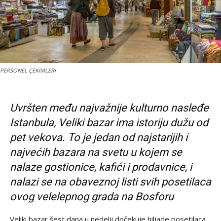
PERSONEL ÇEKİMLERİ
Uvršten među najvažnije kulturno nasleđe
Istanbula, Veliki bazar ima istoriju dužu od
pet vekova. To je jedan od najstarijih i
najvećih bazara na svetu u kojem se
nalaze gostionice, kafići i prodavnice, i
nalazi se
na obaveznoj listi svih posetilaca
ovog velelepnog grada na Bosforu
Veliki bazar šest dana u nedelji dočekuje hiljade posetilaca