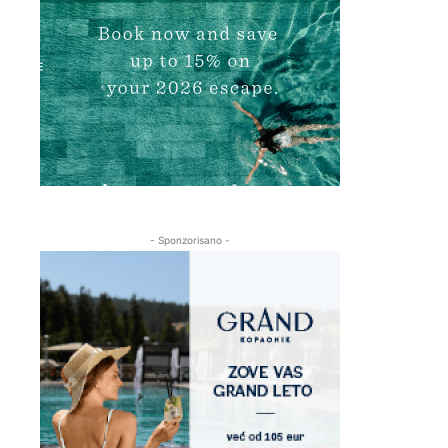
- Sponzorisano -