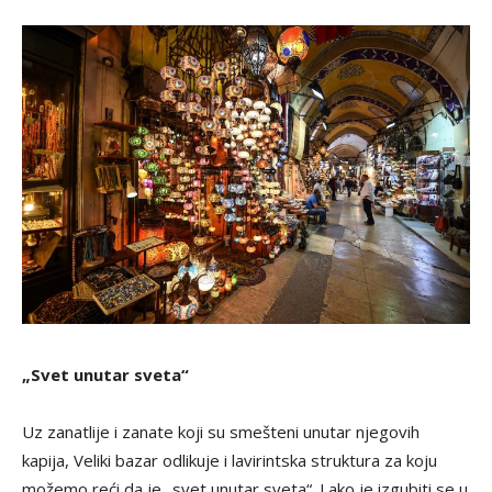
„Svet unutar sveta“
Uz zanatlije i zanate koji su smešteni unutar njegovih
kapija, Veliki bazar odlikuje i lavirintska struktura za koju
možemo reći da je „svet unutar sveta“. Lako je izgubiti se u