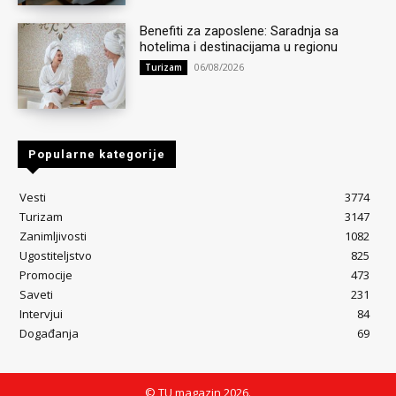
Benefiti za zaposlene: Saradnja sa
hotelima i destinacijama u regionu
06/08/2026
Turizam
Popularne kategorije
Vesti
3774
Turizam
3147
Zanimljivosti
1082
Ugostiteljstvo
825
Promocije
473
Saveti
231
Intervjui
84
Događanja
69
© TU magazin 2026.