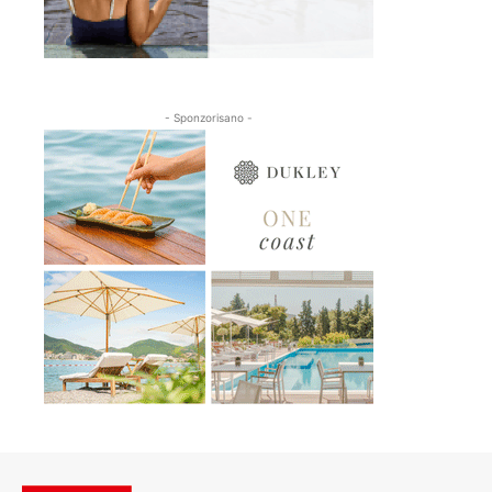
- Sponzorisano -