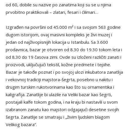
od 60, dobile su nazive po zanatima koji su se u njima
prvobitno praktikovali – zlatari, fesari i ćilimari…
Izgrađen na površini od 45.000 m² i sa svojom 563 godine
dugom istorijom, ovaj masivni kompleks je živi muzej i
jedan od najživopisnijih lokacija u Istanbulu. Sa 3.600
prodavnica, bazar je otvoren od 8.30 do 19.30 tokom leta i
od 8.30 do 19 časova zimi. Ovde su izloženi različiti zanati i
proizvodi, uključujući tekstil, kožne predmete i tepihe.
Bazar je takođe poznat i po svojoj ulozi inkubatora zanatlija
i vekovnoj tradiciji majstora-šegrta, posebno u nakitu i
drugim turskim rukotvorinama kao što su ornamentika i
kaligrafija. Zanatlije bi ulazile na Veliki bazar kao šegrti,
postajali kalfe tokom godina, i na kraju bi nastavili u svom
izabranom zanatu kao majstori odgajajući desetine svojih
šegrta. Zanatlije se smatraju i „živim ljudskim blagom
Velikog bazara“.