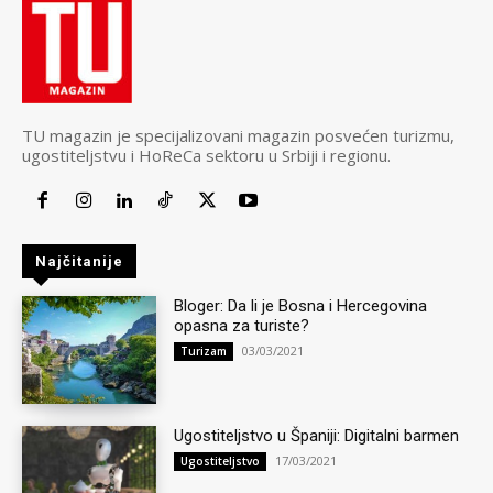
TU magazin je specijalizovani magazin posvećen turizmu,
ugostiteljstvu i HoReCa sektoru u Srbiji i regionu.
Najčitanije
Bloger: Da li je Bosna i Hercegovina
opasna za turiste?
03/03/2021
Turizam
Ugostiteljstvo u Španiji: Digitalni barmen
17/03/2021
Ugostiteljstvo