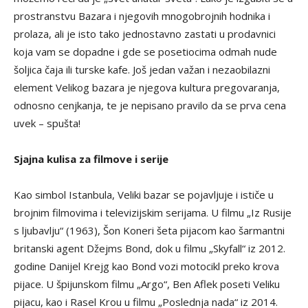
prostranstvu Bazara i njegovih mnogobrojnih hodnika i
prolaza, ali je isto tako jednostavno zastati u prodavnici
koja vam se dopadne i gde se posetiocima odmah nude
šoljica čaja ili turske kafe. Još jedan važan i nezaobilazni
element Velikog bazara je njegova kultura pregovaranja,
odnosno cenjkanja, te je nepisano pravilo da se prva cena
uvek – spušta!
Sjajna kulisa za filmove i serije
Kao simbol Istanbula, Veliki bazar se pojavljuje i ističe u
brojnim filmovima i televizijskim serijama. U filmu „Iz Rusije
s ljubavlju“ (1963), Šon Koneri šeta pijacom kao šarmantni
britanski agent Džejms Bond, dok u filmu „Skyfall“ iz 2012.
godine Danijel Krejg kao Bond vozi motocikl preko krova
pijace. U špijunskom filmu „Argo“, Ben Aflek poseti Veliku
pijacu, kao i Rasel Krou u filmu „Poslednja nada“ iz 2014.