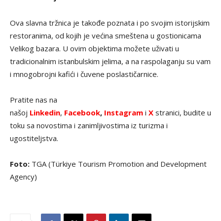
Ova slavna tržnica je takođe poznata i po svojim istorijskim
restoranima, od kojih je većina smeštena u gostionicama
Velikog bazara. U ovim objektima možete uživati u
tradicionalnim istanbulskim jelima, a na raspolaganju su vam
i mnogobrojni kafići i čuvene poslastičarnice.
Pratite nas na
našoj
Linkedin
,
Facebook
,
Instagram
i
X
stranici, budite u
toku sa novostima i zanimljivostima iz turizma i
ugostiteljstva.
Foto:
TGA (Türkiye Tourism Promotion and Development
Agency)