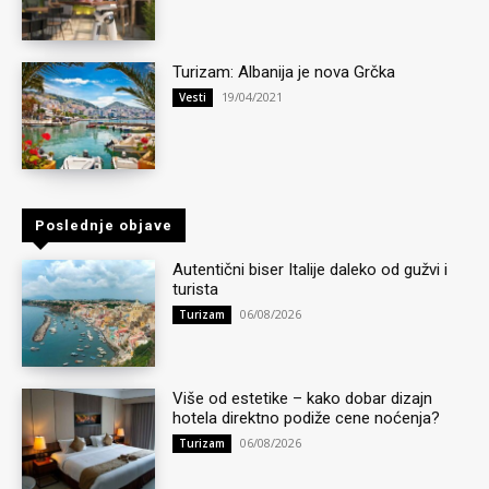
Turizam: Albanija je nova Grčka
19/04/2021
Vesti
Poslednje objave
Autentični biser Italije daleko od gužvi i
turista
06/08/2026
Turizam
Više od estetike – kako dobar dizajn
hotela direktno podiže cene noćenja?
06/08/2026
Turizam