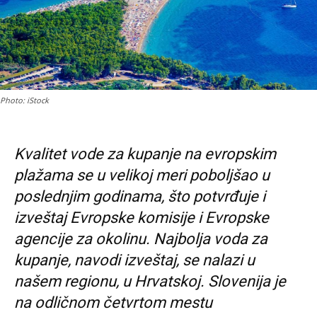
Photo: iStock
Kvalitet vode za kupanje na evropskim
plažama se u velikoj meri poboljšao u
poslednjim godinama, što potvrđuje i
izveštaj Evropske komisije i Evropske
agencije za okolinu.
Najbolja voda za
kupanje, navodi izveštaj, se nalazi u
našem regionu, u Hrvatskoj. Slovenija je
na odličnom četvrtom mestu