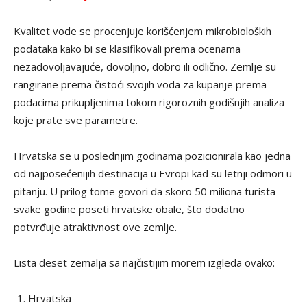
Kvalitet vode se procenjuje korišćenjem mikrobioloških
podataka kako bi se klasifikovali prema ocenama
nezadovoljavajuće, dovoljno, dobro ili odlično. Zemlje su
rangirane prema čistoći svojih voda za kupanje prema
podacima prikupljenima tokom rigoroznih godišnjih analiza
koje prate sve parametre.
Hrvatska se u poslednjim godinama pozicionirala kao jedna
od najposećenijih destinacija u Evropi kad su letnji odmori u
pitanju. U prilog tome govori da skoro 50 miliona turista
svake godine poseti hrvatske obale, što dodatno
potvrđuje atraktivnost ove zemlje.
Lista deset zemalja sa najčistijim morem izgleda ovako:
Hrvatska