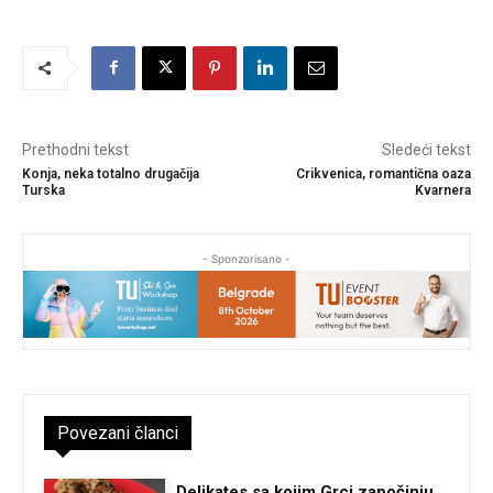
Prethodni tekst
Sledeći tekst
Konja, neka totalno drugačija
Crikvenica, romantična oaza
Turska
Kvarnera
- Sponzorisano -
Povezani članci
Delikates sa kojim Grci započinju