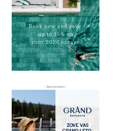
- Sponzorisano -