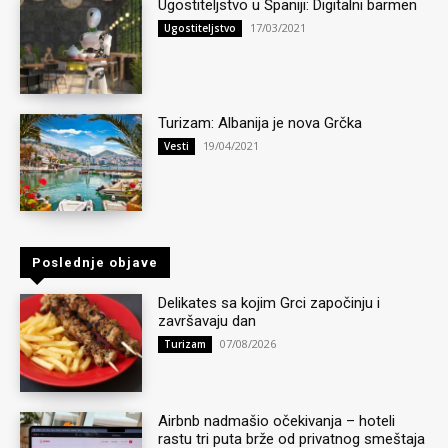
Ugostiteljstvo u Španiji: Digitalni barmen
17/03/2021
Ugostiteljstvo
Turizam: Albanija je nova Grčka
19/04/2021
Vesti
Poslednje objave
Delikates sa kojim Grci započinju i
završavaju dan
07/08/2026
Turizam
Airbnb nadmašio očekivanja – hoteli
rastu tri puta brže od privatnog smeštaja