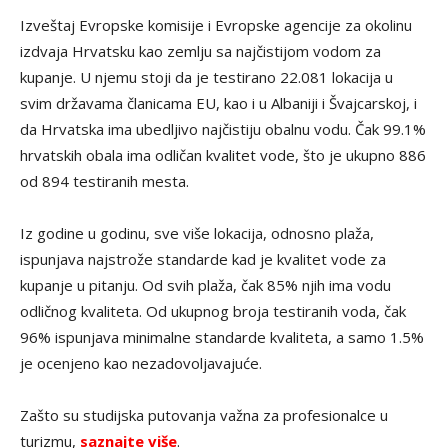
Izveštaj Evropske komisije i Evropske agencije za okolinu
izdvaja Hrvatsku kao zemlju sa najčistijom vodom za
kupanje. U njemu stoji da je testirano 22.081 lokacija u
svim državama članicama EU, kao i u Albaniji i Švajcarskoj, i
da Hrvatska ima ubedljivo najčistiju obalnu vodu. Čak 99.1%
hrvatskih obala ima odličan kvalitet vode, što je ukupno 886
od 894 testiranih mesta.
Iz godine u godinu, sve više lokacija, odnosno plaža,
ispunjava najstrože standarde kad je kvalitet vode za
kupanje u pitanju. Od svih plaža, čak 85% njih ima vodu
odličnog kvaliteta. Od ukupnog broja testiranih voda, čak
96% ispunjava minimalne standarde kvaliteta, a samo 1.5%
je ocenjeno kao nezadovoljavajuće.
Zašto su studijska putovanja važna za profesionalce u
turizmu,
saznajte više
.