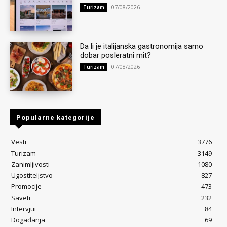
07/08/2026
Turizam
Da li je italijanska gastronomija samo
dobar posleratni mit?
07/08/2026
Turizam
Popularne kategorije
Vesti
3776
Turizam
3149
Zanimljivosti
1080
Ugostiteljstvo
827
Promocije
473
Saveti
232
Intervjui
84
Događanja
69