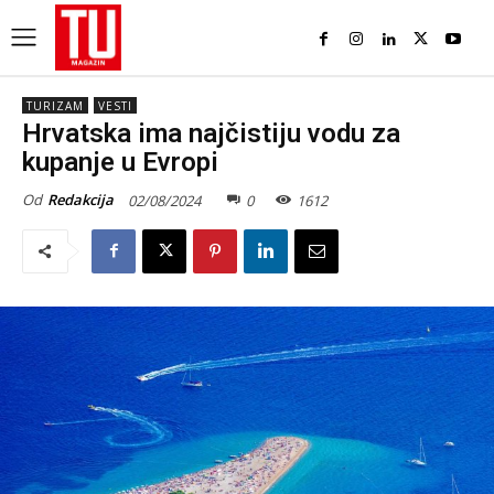
TURIZAM
VESTI
Hrvatska ima najčistiju vodu za
kupanje u Evropi
Od
Redakcija
02/08/2024
0
1612