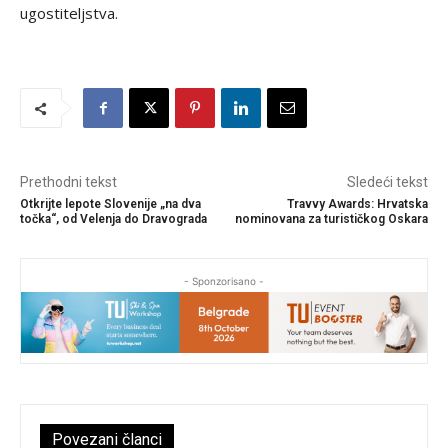
ugostiteljstva.
Prethodni tekst
Sledeći tekst
Otkrijte lepote Slovenije „na dva
Travvy Awards: Hrvatska
točka“, od Velenja do Dravograda
nominovana za turističkog Oskara
- Sponzorisano -
Povezani članci