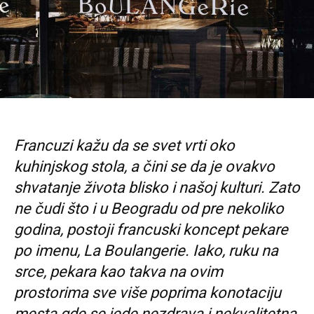
Francuzi kažu da se svet vrti oko
kuhinjskog stola, a čini se da je ovakvo
shvatanje života blisko i našoj kulturi. Zato
ne čudi što i u Beogradu od pre nekoliko
godina, postoji francuski koncept pekare
po imenu, La Boulangerie. Iako, ruku na
srce, pekara kao takva na ovim
prostorima sve više poprima konotaciju
mesta gde se jede nezdrava i nekvalitetna