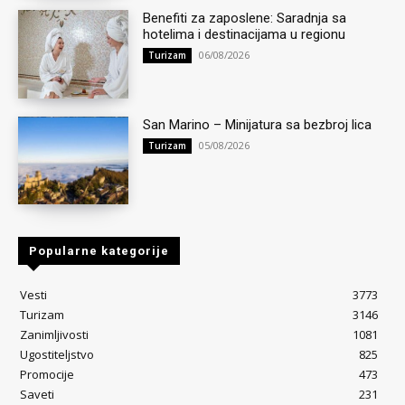
Benefiti za zaposlene: Saradnja sa
hotelima i destinacijama u regionu
06/08/2026
Turizam
San Marino – Minijatura sa bezbroj lica
05/08/2026
Turizam
Popularne kategorije
Vesti
3773
Turizam
3146
Zanimljivosti
1081
Ugostiteljstvo
825
Promocije
473
Saveti
231