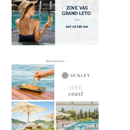
- Sponzorisano -