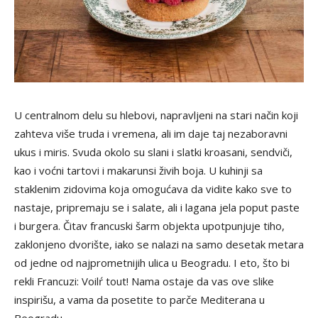
U centralnom delu su hlebovi, napravljeni na stari način koji
zahteva više truda i vremena, ali im daje taj nezaboravni
ukus i miris. Svuda okolo su slani i slatki kroasani, sendviči,
kao i voćni tartovi i makarunsi živih boja. U kuhinji sa
staklenim zidovima koja omogućava da vidite kako sve to
nastaje, pripremaju se i salate, ali i lagana jela poput paste
i burgera. Čitav francuski šarm objekta upotpunjuje tiho,
zaklonjeno dvorište, iako se nalazi na samo desetak metara
od jedne od najprometnijih ulica u Beogradu. I eto, što bi
rekli Francuzi: Voilŕ tout! Nama ostaje da vas ove slike
inspirišu, a vama da posetite to parče Mediterana u
Beogradu.