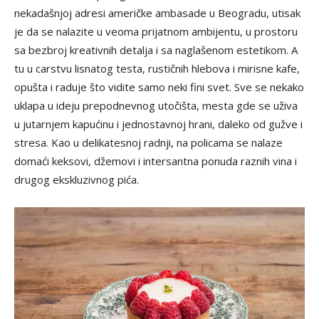
nekadašnjoj adresi američke ambasade u Beogradu, utisak
je da se nalazite u veoma prijatnom ambijentu, u prostoru
sa bezbroj kreativnih detalja i sa naglašenom estetikom. A
tu u carstvu lisnatog testa, rustičnih hlebova i mirisne kafe,
opušta i raduje što vidite samo neki fini svet. Sve se nekako
uklapa u ideju prepodnevnog utočišta, mesta gde se uživa
u jutarnjem kapućinu i jednostavnoj hrani, daleko od gužve i
stresa. Kao u delikatesnoj radnji, na policama se nalaze
domaći keksovi, džemovi i intersantna ponuda raznih vina i
drugog ekskluzivnog pića.