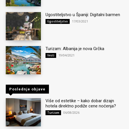
Ugostiteljstvo u Španiji: Digitalni barmen
17/03/2021
Ugostiteljstvo
Turizam: Albanija je nova Grčka
19/04/2021
Vesti
Poslednje objave
Više od estetike – kako dobar dizajn
hotela direktno podiže cene noćenja?
06/08/2026
Turizam