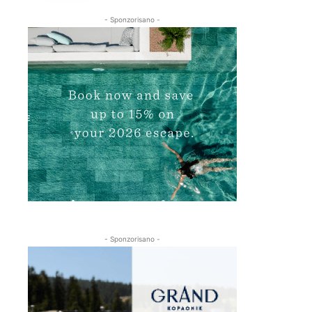
- Sponzorisano -
- Sponzorisano -