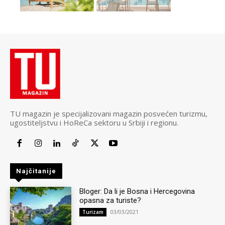
TU magazin je specijalizovani magazin posvećen turizmu,
ugostiteljstvu i HoReCa sektoru u Srbiji i regionu.
Najčitanije
Bloger: Da li je Bosna i Hercegovina
opasna za turiste?
03/03/2021
Turizam