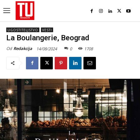
UGOSTITELJSTVO
VESTI
La Boulangerie, Beograd
Od
Redakcija
14/08/2024
0
1708