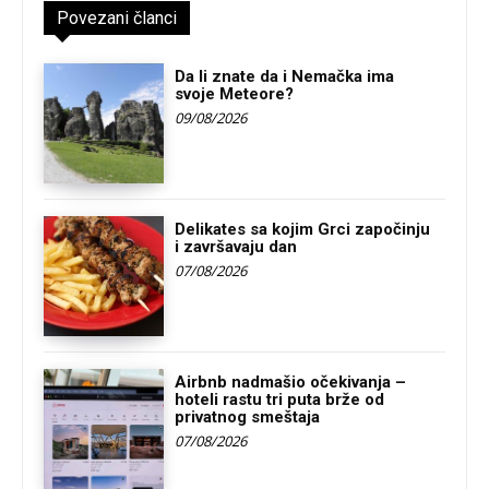
Povezani članci
Da li znate da i Nemačka ima
svoje Meteore?
09/08/2026
Delikates sa kojim Grci započinju
i završavaju dan
07/08/2026
Airbnb nadmašio očekivanja –
hoteli rastu tri puta brže od
privatnog smeštaja
07/08/2026