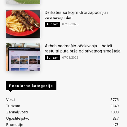
Delikates sa kojim Grci započinju i
završavaju dan
07/08/2026
Turizam
Airbnb nadmašio očekivanja – hoteli
rastu tri puta brže od privatnog smeštaja
07/08/2026
Turizam
Popularne kategorije
Vesti
3776
Turizam
3149
Zanimljivosti
1080
Ugostiteljstvo
827
Promocije
473