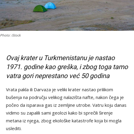
Photo: iStock
Ovaj krater u Turkmenistanu je nastao
1971. godine kao greška, i zbog toga tamo
vatra gori neprestano već 50 godina
Vrata pakla ili Darvaza je veliki krater nastao prilikom
bušenja na području velikog nalazišta nafte, nakon čega je
počeo da isparava gas iz zemljine utrobe. Vatru koju danas
vidimo su zapalili sami geolozi kako bi sprečili širenje
metana iz njega, zbog ekološke katastrofe koja bi mogla
uslediti.