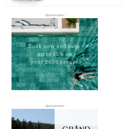
- Sponzorisano -
- Sponzorisano -