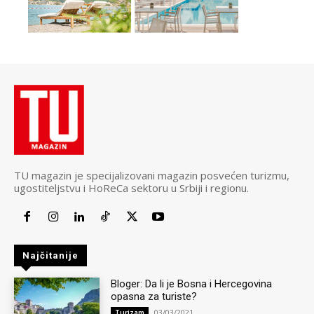
TU magazin je specijalizovani magazin posvećen turizmu,
ugostiteljstvu i HoReCa sektoru u Srbiji i regionu.
Najčitanije
Bloger: Da li je Bosna i Hercegovina
opasna za turiste?
03/03/2021
Turizam