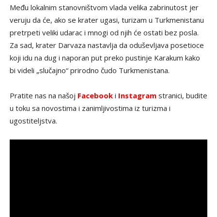
Među lokalnim stanovništvom vlada velika zabrinutost jer
veruju da će, ako se krater ugasi, turizam u Turkmenistanu
pretrpeti veliki udarac i mnogi od njih će ostati bez posla.
Za sad, krater Darvaza nastavlja da oduševljava ​​posetioce
koji idu na dug i naporan put preko pustinje Karakum kako
bi videli „slučajno“ prirodno čudo Turkmenistana.
Pratite nas na našoj
Facebook
i
Instagram
stranici, budite
u toku sa novostima i zanimljivostima iz turizma i
ugostiteljstva.