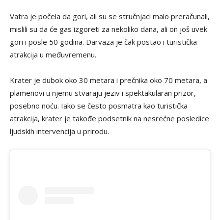
Vatra je počela da gori, ali su se stručnjaci malo preračunali,
mislili su da će gas izgoreti za nekoliko dana, ali on još uvek
gori i posle 50 godina. Darvaza je čak postao i turistička
atrakcija u međuvremenu.
Krater je dubok oko 30 metara i prečnika oko 70 metara, a
plamenovi u njemu stvaraju jeziv i spektakularan prizor,
posebno noću. Iako se često posmatra kao turistička
atrakcija, krater je takođe podsetnik na nesrećne posledice
ljudskih intervencija u prirodu.