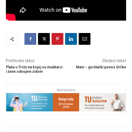
Prethodni tekst
Sledeći tekst
Plaža u Trstu na kojoj su muškarci
Mani – gorštački ponos Grčke
i žene odvojeni zidom
- Sponzorisano -