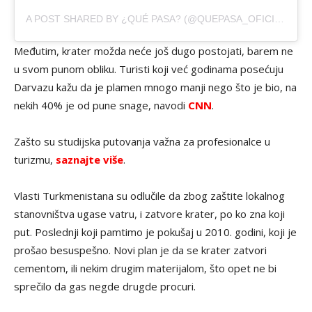
A POST SHARED BY ¿QUÉ PASA? (@QUEPASA_OFICIAL)
Međutim, krater možda neće još dugo postojati, barem ne
u svom punom obliku. Turisti koji već godinama posećuju
Darvazu kažu da je plamen mnogo manji nego što je bio, na
nekih 40% je od pune snage, navodi
CNN
.
Zašto su studijska putovanja važna za profesionalce u
turizmu,
saznajte više
.
Vlasti Turkmenistana su odlučile da zbog zaštite lokalnog
stanovništva ugase vatru, i zatvore krater, po ko zna koji
put. Poslednji koji pamtimo je pokušaj u 2010. godini, koji je
prošao besuspešno. Novi plan je da se krater zatvori
cementom, ili nekim drugim materijalom, što opet ne bi
sprečilo da gas negde drugde procuri.