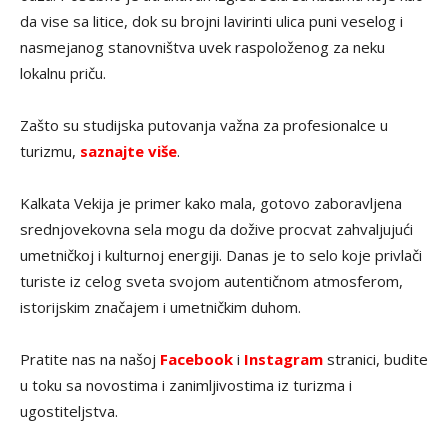
da vise sa litice, dok su brojni lavirinti ulica puni veselog i
nasmejanog stanovništva uvek raspoloženog za neku
lokalnu priču.
Zašto su studijska putovanja važna za profesionalce u
turizmu,
saznajte više
.
Kalkata Vekija je primer kako mala, gotovo zaboravljena
srednjovekovna sela mogu da dožive procvat zahvaljujući
umetničkoj i kulturnoj energiji. Danas je to selo koje privlači
turiste iz celog sveta svojom autentičnom atmosferom,
istorijskim značajem i umetničkim duhom.
Pratite nas na našoj
Facebook
i
Instagram
stranici, budite
u toku sa novostima i zanimljivostima iz turizma i
ugostiteljstva.