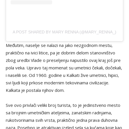
A POST SHARED BY MARY RENNA (@MARY_RENNA_)
Međutim, naselje se nalazi na jako nezgodnom mestu,
praktično na ivici litice, pa je dobrim delom stanovništvo
zbog uredbi Vlade o preseljenju napustilo ovaj kraj još pre
pola veka. Upravo taj momenat su umetnici čekali, dočekali,
i naselili se. Od 1960. godine u Kalkati žive umetnici, hipici,
svi ljudi koji prkose modernim tekovinama civilizacije.
Kalkata je postala njihov dom.
Sve ovo privlači veliki broj turista, to je jedinstveno mesto
sa brojnim umetničkim ateljeima, zanatskim radnjama,
rukotvorinama svih vrsta, praktično jedna prava duhovna
oaza. Posebno je atraktivan izgled sela sa kućama koje kao