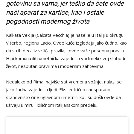
gotovinu sa vama, jer teško da ćete ovde
naći aparat za kartice, kao i ostale
pogodnosti modernog života
Kalkata Vekija (Calcata Vecchia) je naselje u Italiji u okrugu
Viterbo, regionu Lacio. Ovde kuće izgledaju jako čudno, kao
da su ih deca iz vrtića pravila, i ovde važe posebna pravila.
Hipi komuna iliti umetnička zajednica vodi neki svoj slobodni
život, nesputan pravilima i modernim zahtevima.
Nedaleko od Rima, najviše sat vremena vožnje, nalazi se
jako čudna zajednica ljudi. Ekscentrično i nesputano
stanovništo čine uglavnom umetnici koji su došli ovde da
uživaju u miru i idiličnom italijanskom predelu.