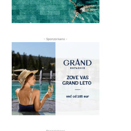
- Sponzorisano -
- Sponzorisano -