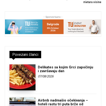
metara visine
- Sponzorisano -
Povezani članci
Delikates sa kojim Grci započinju
i završavaju dan
07/08/2026
Airbnb nadmašio očekivanja –
hoteli rastu tri puta brže od