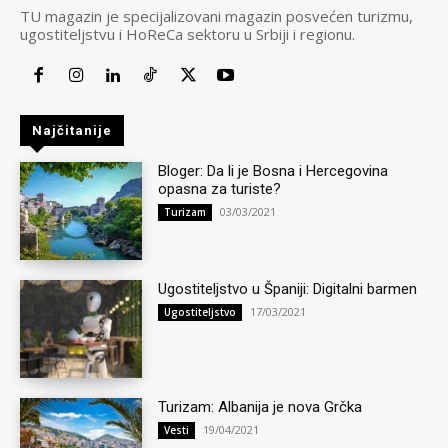
TU magazin je specijalizovani magazin posvećen turizmu,
ugostiteljstvu i HoReCa sektoru u Srbiji i regionu.
Najčitanije
Bloger: Da li je Bosna i Hercegovina
opasna za turiste?
03/03/2021
Turizam
Ugostiteljstvo u Španiji: Digitalni barmen
17/03/2021
Ugostiteljstvo
Turizam: Albanija je nova Grčka
19/04/2021
Vesti