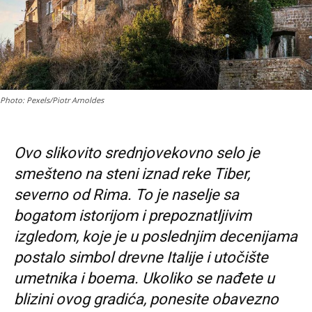
Photo: Pexels/Piotr Arnoldes
Ovo slikovito srednjovekovno selo je
smešteno na steni iznad reke Tiber,
severno od Rima. To je naselje sa
bogatom istorijom i prepoznatljivim
izgledom, koje je u poslednjim decenijama
postalo simbol drevne Italije i utočište
umetnika i boema. Ukoliko se nađete u
blizini ovog gradića, ponesite obavezno