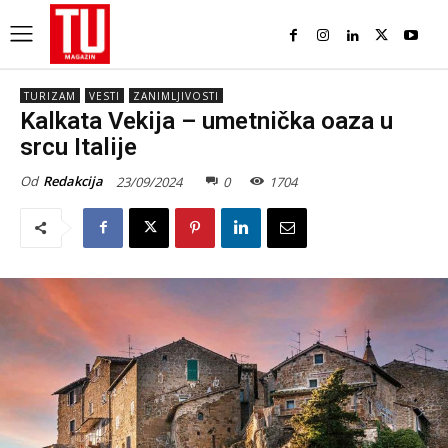
TURIZAM
VESTI
ZANIMLJIVOSTI
Kalkata Vekija – umetnička oaza u
srcu Italije
Od
Redakcija
23/09/2024
0
1704