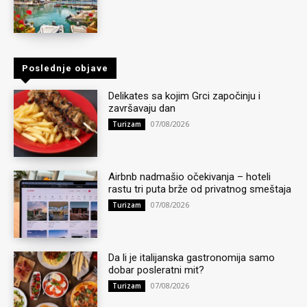
Poslednje objave
Delikates sa kojim Grci započinju i
završavaju dan
07/08/2026
Turizam
Airbnb nadmašio očekivanja – hoteli
rastu tri puta brže od privatnog smeštaja
07/08/2026
Turizam
Da li je italijanska gastronomija samo
dobar posleratni mit?
07/08/2026
Turizam