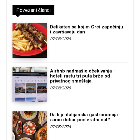
Povezani članci
Delikates sa kojim Grci započinju
i završavaju dan
07/08/2026
Airbnb nadmašio očekivanja –
hoteli rastu tri puta brže od
privatnog smeštaja
07/08/2026
Da li je italijanska gastronomija
samo dobar posleratni mit?
07/08/2026