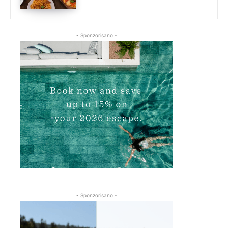
- Sponzorisano -
- Sponzorisano -