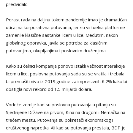
predviđalo.
Porast rada na daljinu tokom pandemije imao je dramatičan
uticaj na korporativna putovanja, jer su virtuelna platforme
zamenile klasične sastanke licem u lice. Međutim, nakon
globalnog oporavka, javila se potreba za klasičnim
putovanjima, okupljanjima i poslovnim druženjima.
Kako su čelnici kompanija ponovo istakli važnost interakcije
licem u lice, poslovna putovanja sada su se vratila i trebala
bi premašiti nivo iz 2019.godine za impresivnih 6.2% kako bi
dostigla novi rekord od 1.5 milijardi dolara.
Vodeće zemlje kad su poslovna putovanja u pitanju su
Sjedinjene Države na prvom, Kina na drugom i Nemačka na
trećem mestu. Putovanja su pokretači ekonomskog i
društvenog napretka. Ali kad su putovanja prestala, BDP je