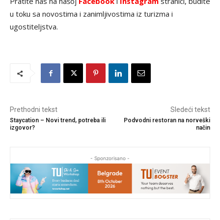
Pratite nas na našoj
Facebook
i
Instagram
stranici, budite
u toku sa novostima i zanimljivostima iz turizma i
ugostiteljstva.
Prethodni tekst
Sledeći tekst
Staycation – Novi trend, potreba ili
Podvodni restoran na norveški
izgovor?
način
- Sponzorisano -