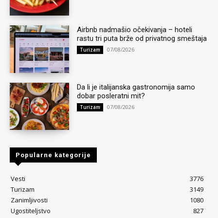
Airbnb nadmašio očekivanja – hoteli
rastu tri puta brže od privatnog smeštaja
07/08/2026
Turizam
Da li je italijanska gastronomija samo
dobar posleratni mit?
07/08/2026
Turizam
Popularne kategorije
Vesti
3776
Turizam
3149
Zanimljivosti
1080
Ugostiteljstvo
827