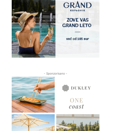
- Sponzorisano -