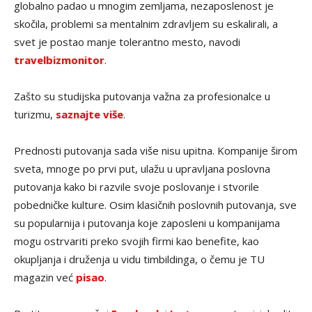
globalno padao u mnogim zemljama, nezaposlenost je
skočila, problemi sa mentalnim zdravljem su eskalirali, a
svet je postao manje tolerantno mesto, navodi
travelbizmonitor
.
Zašto su studijska putovanja važna za profesionalce u
turizmu,
saznajte više
.
Prednosti putovanja sada više nisu upitna. Kompanije širom
sveta, mnoge po prvi put, ulažu u upravljana poslovna
putovanja kako bi razvile svoje poslovanje i stvorile
pobedničke kulture. Osim klasičnih poslovnih putovanja, sve
su popularnija i putovanja koje zaposleni u kompanijama
mogu ostrvariti preko svojih firmi kao benefite, kao
okupljanja i druženja u vidu timbildinga, o čemu je TU
magazin već
pisao
.