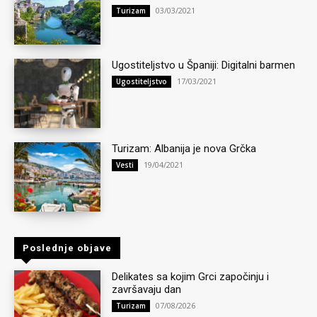
03/03/2021
Turizam
Ugostiteljstvo u Španiji: Digitalni barmen
17/03/2021
Ugostiteljstvo
Turizam: Albanija je nova Grčka
19/04/2021
Vesti
Poslednje objave
Delikates sa kojim Grci započinju i
završavaju dan
07/08/2026
Turizam