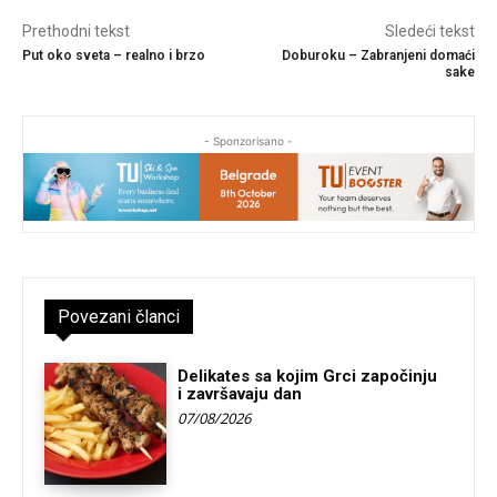
Prethodni tekst
Sledeći tekst
Put oko sveta – realno i brzo
Doburoku – Zabranjeni domaći
sake
- Sponzorisano -
Povezani članci
Delikates sa kojim Grci započinju
i završavaju dan
07/08/2026