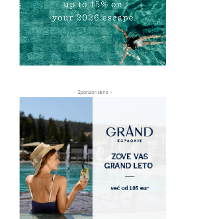
- Sponzorisano -