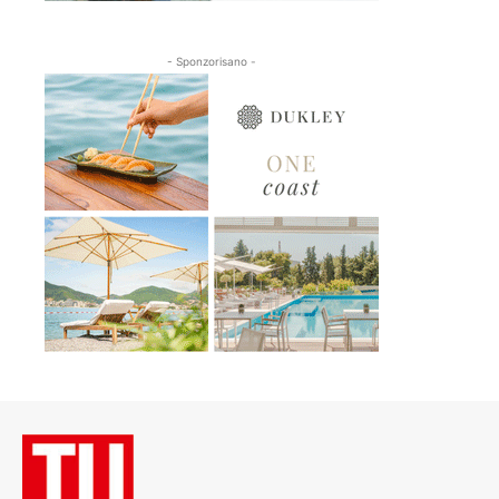
- Sponzorisano -