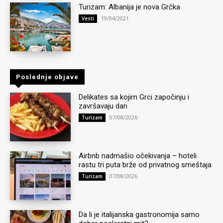
Turizam: Albanija je nova Grčka
19/04/2021
Vesti
Poslednje objave
Delikates sa kojim Grci započinju i
završavaju dan
07/08/2026
Turizam
Airbnb nadmašio očekivanja – hoteli
rastu tri puta brže od privatnog smeštaja
07/08/2026
Turizam
Da li je italijanska gastronomija samo