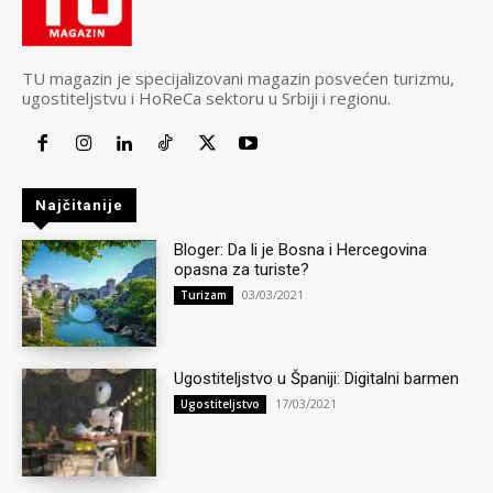
TU magazin je specijalizovani magazin posvećen turizmu,
ugostiteljstvu i HoReCa sektoru u Srbiji i regionu.
Najčitanije
Bloger: Da li je Bosna i Hercegovina
opasna za turiste?
03/03/2021
Turizam
Ugostiteljstvo u Španiji: Digitalni barmen
17/03/2021
Ugostiteljstvo