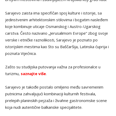
Sarajevo zaista ima specifičan spoj kulture i istorije, sa
jedinstvenim arhitektonskim stilovima i bogatim nasleđem
koje kombinuje uticaje Osmanskog i Austro-Ugarskog
carstva. Često nazivano „Jerusalimom Evrope“ zbog svoje
verske i etničke raznolikosti, Sarajevo je poznato po
istorijskim mestima kao što su Baščaršija, Latinska ćuprija i
poznata Vijećnica.
Zašto su studijska putovanja važna za profesionalce u
turizmu,
saznajte više
.
Sarajevo je takođe postalo omiljeno među savremenim
putnicima zahvaljujući kombinaciji kulturnih festivala,
prelepih planinskih pejzaža i živahne gastronomske scene
koja nudi autentične balkanske specijalitete.