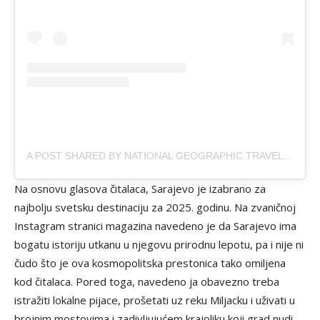
A POST SHARED BY NATIONAL GEOGRAPHIC TRAVEL (@NATGEOTRAVEL)
Na osnovu glasova čitalaca, Sarajevo je izabrano za
najbolju svetsku destinaciju za 2025. godinu. Na zvaničnoj
Instagram stranici magazina navedeno je da Sarajevo ima
bogatu istoriju utkanu u njegovu prirodnu lepotu, pa i nije ni
čudo što je ova kosmopolitska prestonica tako omiljena
kod čitalaca. Pored toga, navedeno ja obavezno treba
istražiti lokalne pijace, prošetati uz reku Miljacku i uživati u
brojnim mostovima i zadivljujućem krajoliku koji grad nudi.