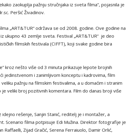
itekako zaokuplja pažnju stručnjaka iz sveta filma”, pojasnila je
r.sc. Peršić Živadinov.
g filma „ART&TUR“ održava se od 2008. godine. Ove godine na
ova iz ukupno 43 zemlje sveta. Festival „ART&TUR“ je deo
čkih filmskih festivala (CIFFT), koji svake godine bira
 kroz nešto više od 3 minuta prikazuje lepote brojnih
jući jedinstvenom i zanimljivom konceptu i kadrovima, film
 veliku pažnju na filmskim festivalima, a u domaćim i stranim
e veliki broj pozitivnih komentara. Film do danas broji više
z idejno rešenje, Sanjin Stanić, reditelj je i montažer, a
. Scenario filma potpisuje Edi Mužina. Direktor fotografije je
n Raffaelli, Zijad Gračić, Serena Ferraiuolo, Damir Orlić,