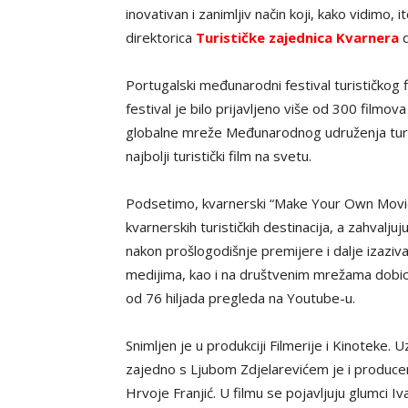
inovativan i zanimljiv način koji, kako vidimo, 
direktorica
Turističke zajednica Kvarnera
d
Portugalski međunarodni festival turističko
festival je bilo prijavljeno više od 300 film
globalne mreže Međunarodnog udruženja turisti
najbolji turistički film na svetu.
Podsetimo, kvarnerski “Make Your Own Movie”
kvarnerskih turističkih destinacija, a zahvalju
nakon prošlogodišnje premijere i dalje izaziva
medijima, kao i na društvenim mrežama dobio j
od 76 hiljada pregleda na Youtube-u.
Snimljen je u produkciji Filmerije i Kinoteke. U
zajedno s Ljubom Zdjelarevićem je i producent
Hrvoje Franjić. U filmu se pojavljuju glumci Iva