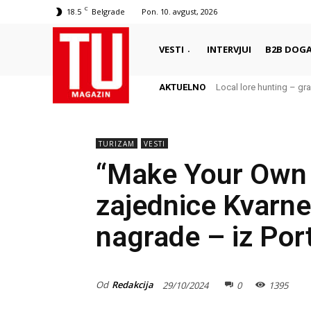
C
18.5
Belgrade
Pon. 10. avgust, 2026
VESTI
INTERVJUI
B2B DOGA
AKTUELNO
Local lore hunting – gra
TURIZAM
VESTI
“Make Your Own 
zajednice Kvarne
nagrade – iz Port
Od
Redakcija
29/10/2024
0
1395