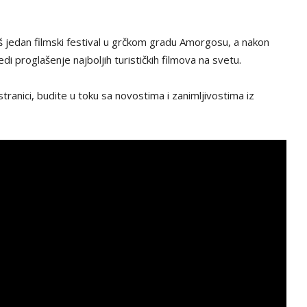
oš jedan filmski festival u grčkom gradu Amorgosu, a nakon
i proglašenje najboljih turističkih filmova na svetu.
tranici, budite u toku sa novostima i zanimljivostima iz