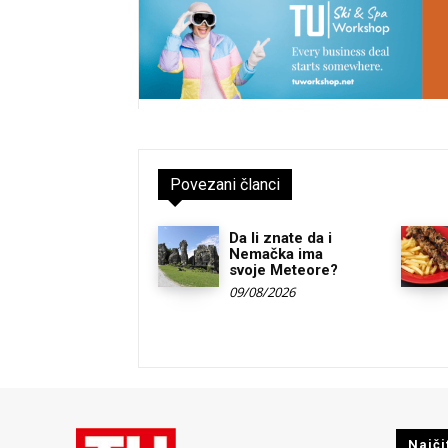
Povezani članci
Da li znate da i
Nemačka ima
svoje Meteore?
09/08/2026
Najči