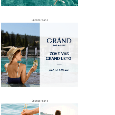
- Sponzorisano -
- Sponzorisano -