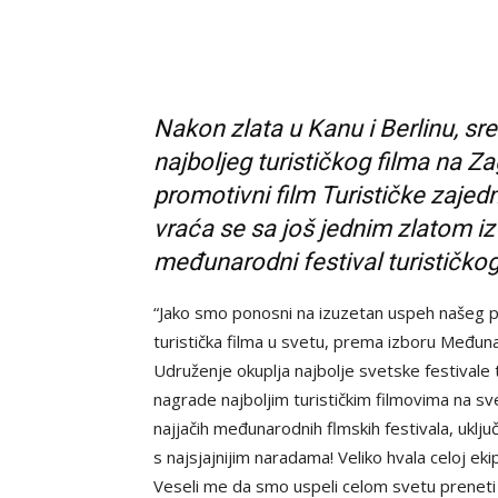
Nakon zlata u Kanu i Berlinu, sre
najboljeg turističkog filma na Za
promotivni film Turističke zaj
vraća se sa još jednim zlatom i
međunarodni festival turističko
“Jako smo ponosni na izuzetan uspeh našeg p
turistička filma u svetu, prema izboru Međuna
Udruženje okuplja najbolje svetske festivale tu
nagrade najboljim turističkim filmovima na sv
najjačih međunarodnih flmskih festivala, uklju
s najsjajnijim naradama! Veliko hvala celoj ekip
Veseli me da smo uspeli celom svetu preneti 