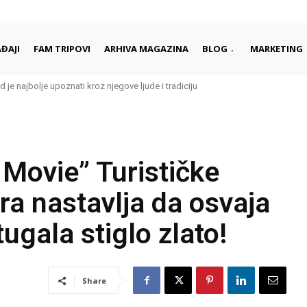
ĐAJI
FAM TRIPOVI
ARHIVA MAGAZINA
BLOG
MARKETING
d je najbolje upoznati kroz njegove ljude i tradiciju
Movie” Turističke
ra nastavlja da osvaja
ugala stiglo zlato!
Share