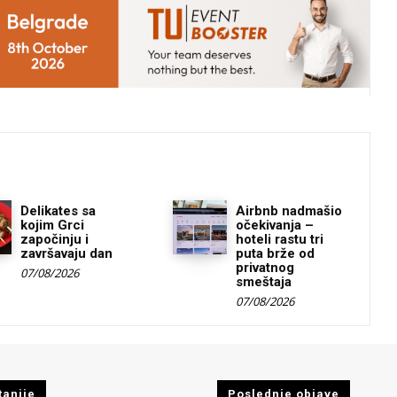
Delikates sa
Airbnb nadmašio
kojim Grci
očekivanja –
započinju i
hoteli rastu tri
završavaju dan
puta brže od
privatnog
07/08/2026
smeštaja
07/08/2026
tanije
Poslednje objave