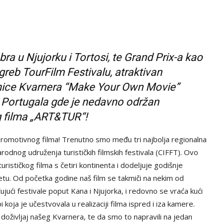
bra u Njujorku i Tortosi, te Grand Prix-a kao
greb TourFilm Festivalu, atraktivan
ednice Kvarnera “Make Your Own Movie”
z Portugala gde je nedavno održan
g filma „ART&TUR“!
romotivnog filma! Trenutno smo među tri najbolja regionalna
rodnog udruženja turističkih filmskih festivala (CIFFT). Ovo
rističkog filma s četiri kontinenta i dodeljuje godišnje
etu. Od početka godine naš film se takmiči na nekim od
čujući festivale poput Kana i Njujorka, i redovno se vraća kući
i koja je učestvovala u realizaciji filma ispred i iza kamere.
doživljaj našeg Kvarnera, te da smo to napravili na jedan