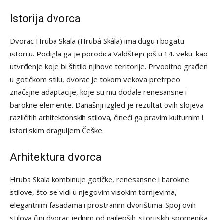
Istorija dvorca
Dvorac Hruba Skala (Hrubá Skála) ima dugu i bogatu
istoriju. Podigla ga je porodica Valdštejn još u 14. veku, kao
utvrđenje koje bi štitilo njihove teritorije. Prvobitno građen
u gotičkom stilu, dvorac je tokom vekova pretrpeo
značajne adaptacije, koje su mu dodale renesansne i
barokne elemente. Današnji izgled je rezultat ovih slojeva
različitih arhitektonskih stilova, čineći ga pravim kulturnim i
istorijskim draguljem Češke.
Arhitektura dvorca
Hruba Skala kombinuje gotičke, renesansne i barokne
stilove, što se vidi u njegovim visokim tornjevima,
elegantnim fasadama i prostranim dvorištima. Spoj ovih
stilova čini dvorac jednim od najlepših istorijskih spomenika