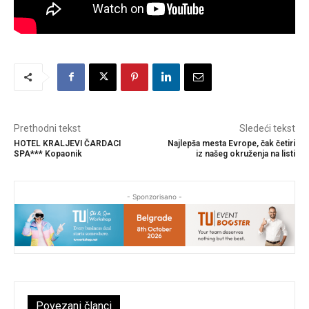
Prethodni tekst
Sledeći tekst
HOTEL KRALJEVI ČARDACI
Najlepša mesta Evrope, čak četiri
SPA*** Kopaonik
iz našeg okruženja na listi
- Sponzorisano -
Povezani članci