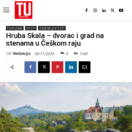
TURIZAM
VESTI
ZANIMLJIVOSTI
Hruba Skala – dvorac i grad na
stenama u Češkom raju
Od
Redakcija
04/11/2024
0
1540