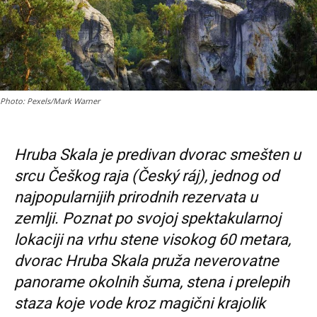
Photo: Pexels/Mark Warner
Hruba Skala je predivan dvorac smešten u
srcu Češkog raja (Český ráj), jednog od
najpopularnijih prirodnih rezervata u
zemlji. Poznat po svojoj spektakularnoj
lokaciji na vrhu stene visokog 60 metara,
dvorac Hruba Skala pruža neverovatne
panorame okolnih šuma, stena i prelepih
staza koje vode kroz magični krajolik