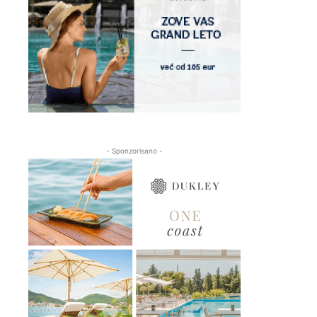
- Sponzorisano -