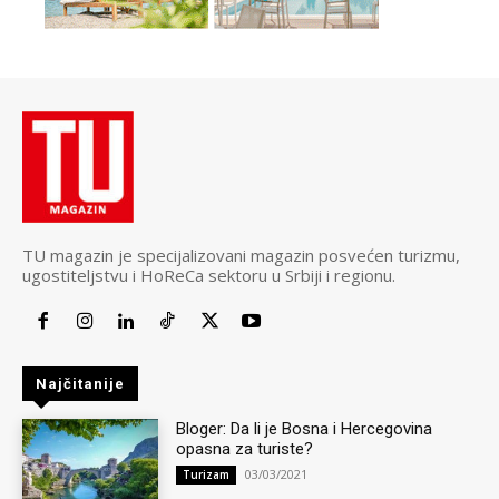
TU magazin je specijalizovani magazin posvećen turizmu,
ugostiteljstvu i HoReCa sektoru u Srbiji i regionu.
Najčitanije
Bloger: Da li je Bosna i Hercegovina
opasna za turiste?
03/03/2021
Turizam