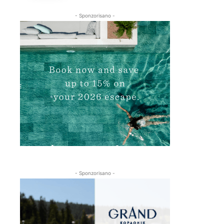
- Sponzorisano -
- Sponzorisano -