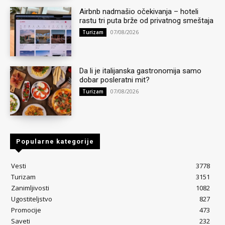
Airbnb nadmašio očekivanja – hoteli
rastu tri puta brže od privatnog smeštaja
07/08/2026
Turizam
Da li je italijanska gastronomija samo
dobar posleratni mit?
07/08/2026
Turizam
Popularne kategorije
Vesti
3778
Turizam
3151
Zanimljivosti
1082
Ugostiteljstvo
827
Promocije
473
Saveti
232