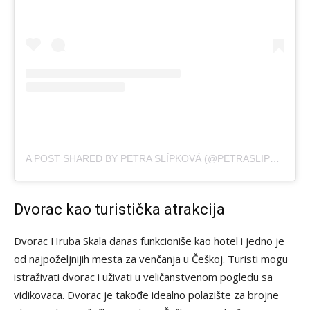
A POST SHARED BY PETRA SLÍPKOVÁ (@PETRASLIPKOVA)
Dvorac kao turistička atrakcija
Dvorac Hruba Skala danas funkcioniše kao hotel i jedno je
od najpoželjnijih mesta za venčanja u Češkoj. Turisti mogu
istraživati dvorac i uživati u veličanstvenom pogledu sa
vidikovaca. Dvorac je takođe idealno polazište za brojne