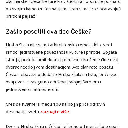
planinarske i pešačke ture kroz Češki raj, područje poznato
po svojim kamenim formacijama i stazama kroz očaravajući
prirodni pejzaž.
Zašto posetiti ova deo Češke?
Hruba Skala nije samo arhitektonsko remek-delo, već i
simbol jedinstvene povezanosti kulture i prirode. Bogata
istorija, prelepa arhitektura i predivno okruženje čine ovaj
dvorac neodoljivom destinacijom. Ako planirate posetu
Češkoj, obavezno dodajte Hruba Skalu na listu, jer će vas
ovaj dvorac zasigurno oduševiti svojim šarmom i
jedinstvenom atmosferom.
Cres sa Kvarnera među 100 najboljih priča održivih
destinacija sveta,
saznajte više
.
Dvorac Hruba Skala u Češkoj je jedno od mesta koje spaja