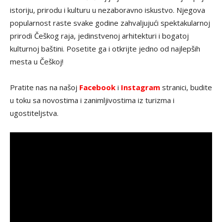
istoriju, prirodu i kulturu u nezaboravno iskustvo. Njegova
popularnost raste svake godine zahvaljujući spektakularnoj
prirodi Češkog raja, jedinstvenoj arhitekturi i bogatoj
kulturnoj baštini. Posetite ga i otkrijte jedno od najlepših
mesta u Češkoj!
Pratite nas na našoj
Facebook
i
Instagram
stranici, budite
u toku sa novostima i zanimljivostima iz turizma i
ugostiteljstva.