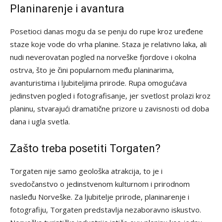
Planinarenje i avantura
Posetioci danas mogu da se penju do rupe kroz uređene
staze koje vode do vrha planine. Staza je relativno laka, ali
nudi neverovatan pogled na norveške fjordove i okolna
ostrva, što je čini popularnom među planinarima,
avanturistima i ljubiteljima prirode. Rupa omogućava
jedinstven pogled i fotografisanje, jer svetlost prolazi kroz
planinu, stvarajući dramatične prizore u zavisnosti od doba
dana i ugla svetla.
Zašto treba posetiti Torgaten?
Torgaten nije samo geološka atrakcija, to je i
svedočanstvo o jedinstvenom kulturnom i prirodnom
nasleđu Norveške. Za ljubitelje prirode, planinarenje i
fotografiju, Torgaten predstavlja nezaboravno iskustvo.