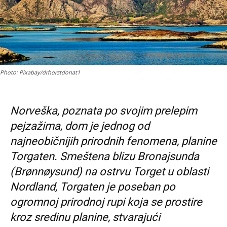
Photo: Pixabay/drhorstdonat1
Norveška, poznata po svojim prelepim
pejzažima, dom je jednog od
najneobičnijih prirodnih fenomena, planine
Torgaten. Smeštena blizu Bronajsunda
(Brønnøysund) na ostrvu Torget u oblasti
Nordland, Torgaten je poseban po
ogromnoj prirodnoj rupi koja se prostire
kroz sredinu planine, stvarajući