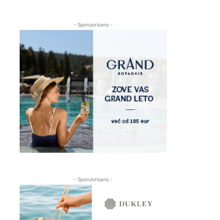
- Sponzorisano -
- Sponzorisano -