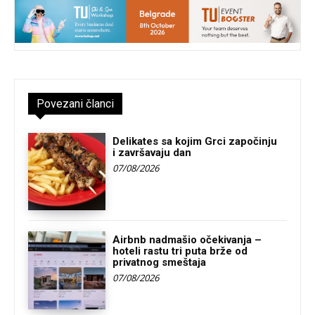
Povezani članci
Delikates sa kojim Grci započinju
i završavaju dan
07/08/2026
Airbnb nadmašio očekivanja –
hoteli rastu tri puta brže od
privatnog smeštaja
07/08/2026