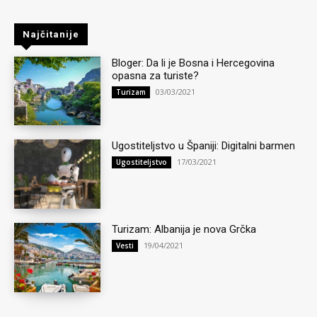
Najčitanije
Bloger: Da li je Bosna i Hercegovina
opasna za turiste?
03/03/2021
Turizam
Ugostiteljstvo u Španiji: Digitalni barmen
17/03/2021
Ugostiteljstvo
Turizam: Albanija je nova Grčka
19/04/2021
Vesti