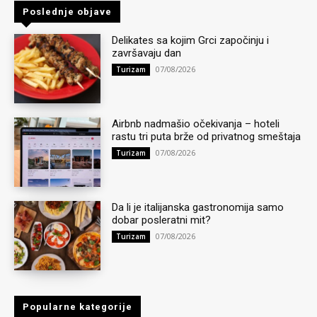
Poslednje objave
Delikates sa kojim Grci započinju i
završavaju dan
07/08/2026
Turizam
Airbnb nadmašio očekivanja – hoteli
rastu tri puta brže od privatnog smeštaja
07/08/2026
Turizam
Da li je italijanska gastronomija samo
dobar posleratni mit?
07/08/2026
Turizam
Popularne kategorije