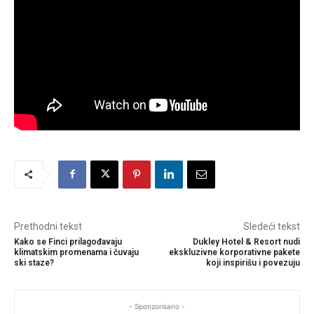
Prethodni tekst
Sledeći tekst
Kako se Finci prilagođavaju
Dukley Hotel & Resort nudi
klimatskim promenama i čuvaju
ekskluzivne korporativne pakete
ski staze?
koji inspirišu i povezuju
- Sponzorisano -