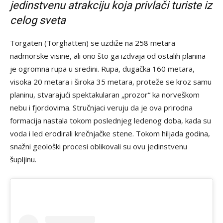
jedinstvenu atrakciju koja privlači turiste iz
celog sveta
Torgaten (Torghatten) se uzdiže na 258 metara
nadmorske visine, ali ono što ga izdvaja od ostalih planina
je ogromna rupa u sredini. Rupa, dugačka 160 metara,
visoka 20 metara i široka 35 metara, proteže se kroz samu
planinu, stvarajući spektakularan „prozor“ ka norveškom
nebu i fjordovima. Stručnjaci veruju da je ova prirodna
formacija nastala tokom poslednjeg ledenog doba, kada su
voda i led erodirali krečnjačke stene. Tokom hiljada godina,
snažni geološki procesi oblikovali su ovu jedinstvenu
šupljinu.