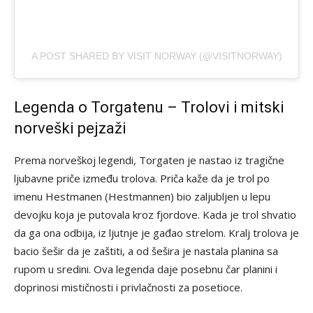
A POST SHARED BY VISIT NORWAY (@VISITNORWAY)
Legenda o Torgatenu – Trolovi i mitski
norveški pejzaži
Prema norveškoj legendi, Torgaten je nastao iz tragične
ljubavne priče između trolova. Priča kaže da je trol po
imenu Hestmanen (Hestmannen) bio zaljubljen u lepu
devojku koja je putovala kroz fjordove. Kada je trol shvatio
da ga ona odbija, iz ljutnje je gađao strelom. Kralj trolova je
bacio šešir da je zaštiti, a od šešira je nastala planina sa
rupom u sredini. Ova legenda daje posebnu čar planini i
doprinosi mističnosti i privlačnosti za posetioce.