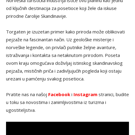
Norveška turistička industrija ističe ovu planinu kao jednu
od ključnih destinacija za posetioce koji žele da iskuse
prirodne čarolije Skandinavije.
Torgaten je izuzetan primer kako priroda može oblikovati
pejzaže na fascinantan način. Uz geološke misterije i
norveške legende, on privlači putnike željne avanture,
istraživanja i kontakta sa netaknutom prirodom. Poseta
ovom kraju omogućava doživljaj istinskog skandinavskog
pejzaža, mističnih priča i zadivljujućih pogleda koji ostaju
urezani u pamćenju svakog posetioca.
Pratite nas na našoj
Facebook
i
Instagram
stranici, budite
u toku sa novostima i zanimljivostima iz turizma i
ugostiteljstva.