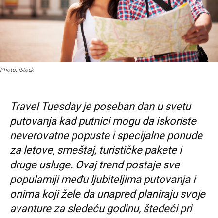
Photo: iStock
Travel Tuesday je poseban dan u svetu
putovanja kad putnici mogu da iskoriste
neverovatne popuste i specijalne ponude
za letove, smeštaj, turističke pakete i
druge usluge. Ovaj trend postaje sve
popularniji među ljubiteljima putovanja i
onima koji žele da unapred planiraju svoje
avanture za sledeću godinu, štedeći pri