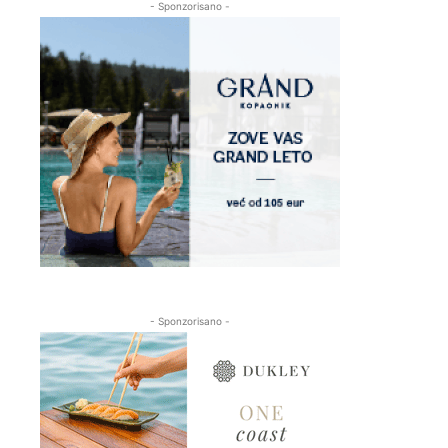
- Sponzorisano -
- Sponzorisano -