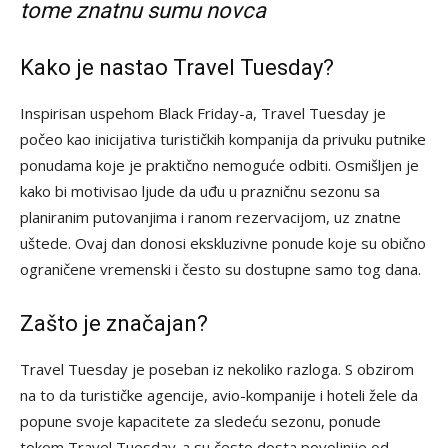
tome znatnu sumu novca
Kako je nastao Travel Tuesday?
Inspirisan uspehom Black Friday-a, Travel Tuesday je
počeo kao inicijativa turističkih kompanija da privuku putnike
ponudama koje je praktično nemoguće odbiti. Osmišljen je
kako bi motivisao ljude da uđu u prazničnu sezonu sa
planiranim putovanjima i ranom rezervacijom, uz znatne
uštede. Ovaj dan donosi ekskluzivne ponude koje su obično
ograničene vremenski i često su dostupne samo tog dana.
Zašto je značajan?
Travel Tuesday je poseban iz nekoliko razloga. S obzirom
na to da turističke agencije, avio-kompanije i hoteli žele da
popune svoje kapacitete za sledeću sezonu, ponude
tokom Travel Tuesday-a su često dosta povoljnije od