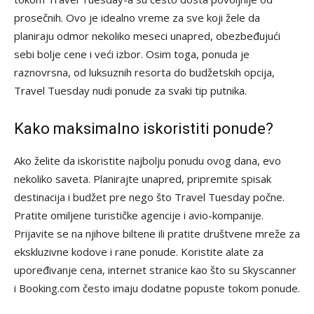
prosečnih. Ovo je idealno vreme za sve koji žele da
planiraju odmor nekoliko meseci unapred, obezbeđujući
sebi bolje cene i veći izbor. Osim toga, ponuda je
raznovrsna, od luksuznih resorta do budžetskih opcija,
Travel Tuesday nudi ponude za svaki tip putnika.
Kako maksimalno iskoristiti ponude?
Ako želite da iskoristite najbolju ponudu ovog dana, evo
nekoliko saveta. Planirajte unapred, pripremite spisak
destinacija i budžet pre nego što Travel Tuesday počne.
Pratite omiljene turističke agencije i avio-kompanije.
Prijavite se na njihove biltene ili pratite društvene mreže za
ekskluzivne kodove i rane ponude. Koristite alate za
upoređivanje cena, internet stranice kao što su Skyscanner
i Booking.com često imaju dodatne popuste tokom ponude.