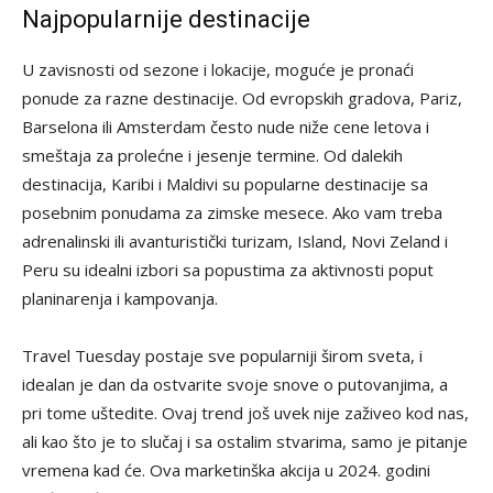
Najpopularnije destinacije
U zavisnosti od sezone i lokacije, moguće je pronaći
ponude za razne destinacije. Od evropskih gradova, Pariz,
Barselona ili Amsterdam često nude niže cene letova i
smeštaja za prolećne i jesenje termine. Od dalekih
destinacija, Karibi i Maldivi su popularne destinacije sa
posebnim ponudama za zimske mesece. Ako vam treba
adrenalinski ili avanturistički turizam, Island, Novi Zeland i
Peru su idealni izbori sa popustima za aktivnosti poput
planinarenja i kampovanja.
Travel Tuesday postaje sve popularniji širom sveta, i
idealan je dan da ostvarite svoje snove o putovanjima, a
pri tome uštedite. Ovaj trend još uvek nije zaživeo kod nas,
ali kao što je to slučaj i sa ostalim stvarima, samo je pitanje
vremena kad će. Ova marketinška akcija u 2024. godini