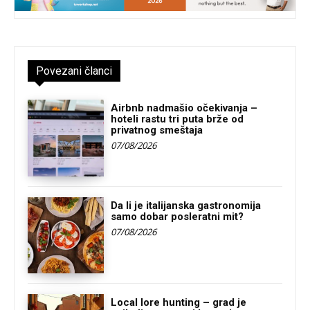
Povezani članci
Airbnb nadmašio očekivanja –
hoteli rastu tri puta brže od
privatnog smeštaja
07/08/2026
Da li je italijanska gastronomija
samo dobar posleratni mit?
07/08/2026
Local lore hunting – grad je