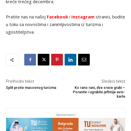
kreće trećeg decembra.
Pratite nas na našoj
Facebook
i
Instagram
stranici, budite
u toku sa novostima i zanimljivostima iz turizma i
ugostiteljstva.
Prethodni tekst
Sledeći tekst
Split protiv masovnog turizma
Ko rano rani, dve sreće grabi –
Poranite i ugrabite jeftinije avio-
karte
- Sponzorisano -