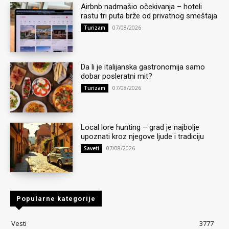
Airbnb nadmašio očekivanja – hoteli
rastu tri puta brže od privatnog smeštaja
07/08/2026
Turizam
Da li je italijanska gastronomija samo
dobar posleratni mit?
07/08/2026
Turizam
Local lore hunting – grad je najbolje
upoznati kroz njegove ljude i tradiciju
07/08/2026
Saveti
Popularne kategorije
Vesti
3777