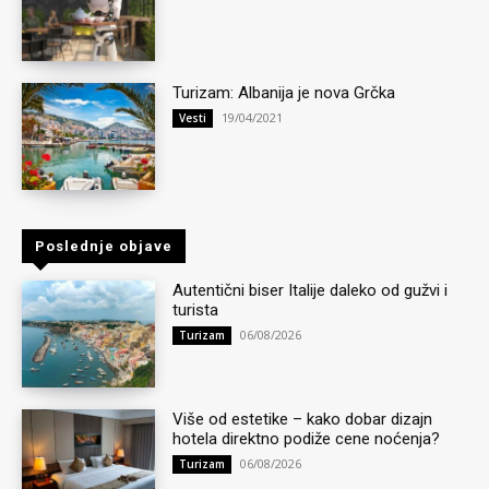
Turizam: Albanija je nova Grčka
19/04/2021
Vesti
Poslednje objave
Autentični biser Italije daleko od gužvi i
turista
06/08/2026
Turizam
Više od estetike – kako dobar dizajn
hotela direktno podiže cene noćenja?
06/08/2026
Turizam