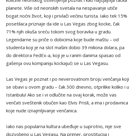
planete. Više od neonskih svetala na nespavanje utiče
bogat noćni život, koji i privlači većinu turista. Iako tek 15%
posetilaca priznaje da ide u Las Vegas zbog kocke, čak
71% njih okuša sreću tokom svog boravka u gradu.
Legendarne su priče o dobicima koje bude maštu – od
studenta koji je na slot mašini dobio 39 miliona dolara, pa
do direktora FedEx-a, koji je u ranim danima spasao od
gašenja ovu kompaniju kockajući se u Las Vegasu.
Las Vegas je poznat i po neverovatnom broju venčanja koji
se obavi u ovom gradu – čak 300 dnevno, otprilike koliko i u
Istanbulu! Ako se i vi odlučite na ovaj korak, može vas
venčati sveštenik obučen kao Elvis Prisli, a ima i prodavnica
koje nude iznajmljivanje venčanica.
Iako nas popularna kultura ubeđuje u suprotno, nije sve
dozvoljeno u Las Vegasu. Na primer, prostitucija i