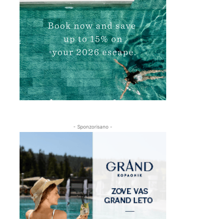
- Sponzorisano -