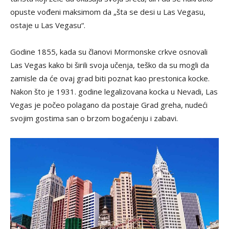
opuste vođeni maksimom da „šta se desi u Las Vegasu,
ostaje u Las Vegasu“.
Godine 1855, kada su članovi Mormonske crkve osnovali
Las Vegas kako bi širili svoja učenja, teško da su mogli da
zamisle da će ovaj grad biti poznat kao prestonica kocke.
Nakon što je 1931. godine legalizovana kocka u Nevadi, Las
Vegas je počeo polagano da postaje Grad greha, nudeći
svojim gostima san o brzom bogaćenju i zabavi.