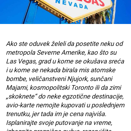
Ako ste oduvek želeli da posetite neku od
metropola Severne Amerike, kao što su
Las Vegas, grad u kome se okušava sreća
i u kome se nekada birala mis atomske
bombe, veličanstveni Njujork, sunčani
Majami, kosmopolitski Toronto ili da zimi
„skoknete“ do neke egzotične destinacije,
avio-karte nemojte kupovati u poslednjem
trenutku, jer tada im je cena najviša.
Isplanirajte svoje putovanje na vreme,