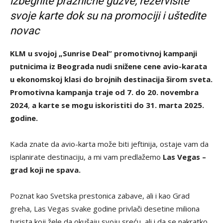
izbegnite praznične gužve, rezervišite
svoje karte dok su na promociji i uštedite
novac
KLM u svojoj „
Sunrise Deal”
promotivnoj kampanji
putnicima iz Beograda nudi snižene cene avio-karata
u ekonomskoj klasi do brojnih destinacija širom sveta.
Promotivna kampanja traje od 7. do 20. novembra
2024
,
a karte se mogu iskoristiti do 31. marta 2025.
godine.
Kada znate da avio-karta može biti jeftinija, ostaje vam da
isplanirate destinaciju, a mi vam predlažemo
Las Vegas –
grad koji ne spava.
Poznat kao Svetska prestonica zabave, ali i kao Grad
greha, Las Vegas svake godine privlači desetine miliona
turista koji žele da okušaju svoju sreću, ali i da se nakratko