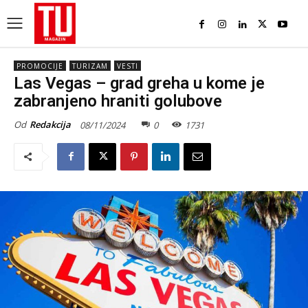
PROMOCIJE
TURIZAM
VESTI
Las Vegas – grad greha u kome je
zabranjeno hraniti golubove
Od
Redakcija
08/11/2024
0
1731