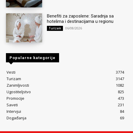
Benefiti za zaposlene: Saradnja sa
hotelima i destinacijama u regionu
06/08/2026
Turizam
Popularne kategorije
Vesti
3774
Turizam
3147
Zanimljivosti
1082
Ugostiteljstvo
825
Promocije
473
Saveti
231
Intervjui
84
Događanja
69