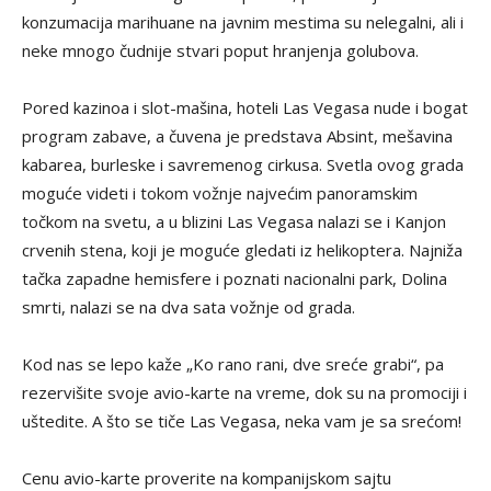
konzumacija marihuane na javnim mestima su nelegalni, ali i
neke mnogo čudnije stvari poput hranjenja golubova.
Pored kazinoa i slot-mašina, hoteli Las Vegasa nude i bogat
program zabave, a čuvena je predstava Absint, mešavina
kabarea, burleske i savremenog cirkusa. Svetla ovog grada
moguće videti i tokom vožnje najvećim panoramskim
točkom na svetu, a u blizini Las Vegasa nalazi se i Kanjon
crvenih stena, koji je moguće gledati iz helikoptera. Najniža
tačka zapadne hemisfere i poznati nacionalni park, Dolina
smrti, nalazi se na dva sata vožnje od grada.
Kod nas se lepo kaže „Ko rano rani, dve sreće grabi“, pa
rezervišite svoje avio-karte na vreme, dok su na promociji i
uštedite. A što se tiče Las Vegasa, neka vam je sa srećom!
Cenu avio-karte proverite na kompanijskom sajtu