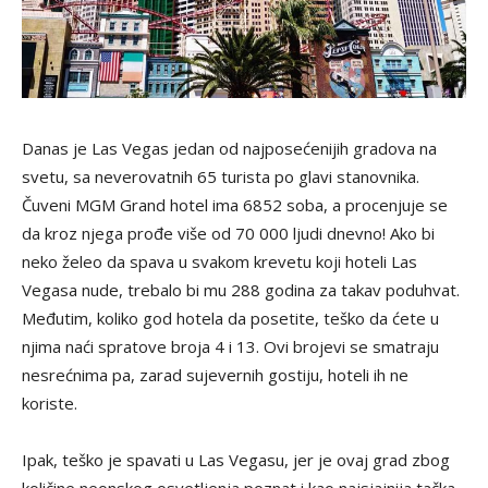
Danas je Las Vegas jedan od najposećenijih gradova na
svetu, sa neverovatnih 65 turista po glavi stanovnika.
Čuveni MGM Grand hotel ima 6852 soba, a procenjuje se
da kroz njega prođe više od 70 000 ljudi dnevno! Ako bi
neko želeo da spava u svakom krevetu koji hoteli Las
Vegasa nude, trebalo bi mu 288 godina za takav poduhvat.
Međutim, koliko god hotela da posetite, teško da ćete u
njima naći spratove broja 4 i 13. Ovi brojevi se smatraju
nesrećnima pa, zarad sujevernih gostiju, hoteli ih ne
koriste.
Ipak, teško je spavati u Las Vegasu, jer je ovaj grad zbog
količine neonskog osvetljenja poznat i kao najsjajnija tačka