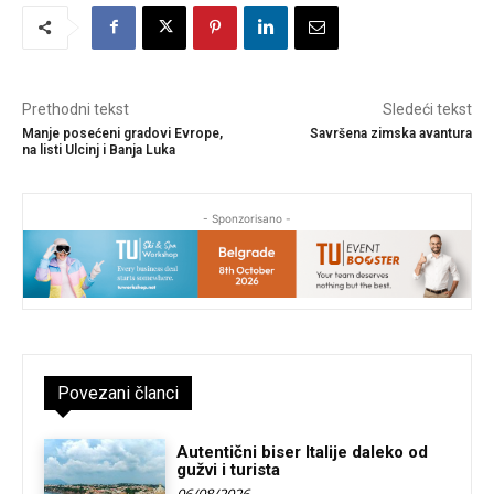
Prethodni tekst
Sledeći tekst
Manje posećeni gradovi Evrope,
Savršena zimska avantura
na listi Ulcinj i Banja Luka
- Sponzorisano -
Povezani članci
Autentični biser Italije daleko od
gužvi i turista
06/08/2026