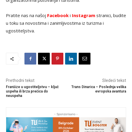
organizatorima putovanja i turistima.
Pratite nas na našoj
Facebook
i
Instagram
stranici, budite
u toku sa novostima i zanimljivostima iz turizma i
ugostiteljstva.
Prethodni tekst
Sledeći tekst
Franšize u ugostiteljstvu – ključ
Trans Dinarica – Poslednja velika
uspeha ili brza prečica do
evropska avantura
neuspeha
- Sponzorisano -