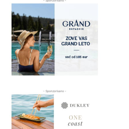
- Sponzorisano -
- Sponzorisano -