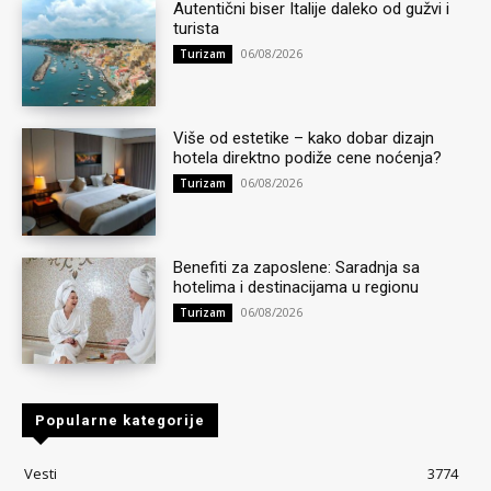
Autentični biser Italije daleko od gužvi i
turista
06/08/2026
Turizam
Više od estetike – kako dobar dizajn
hotela direktno podiže cene noćenja?
06/08/2026
Turizam
Benefiti za zaposlene: Saradnja sa
hotelima i destinacijama u regionu
06/08/2026
Turizam
Popularne kategorije
Vesti
3774