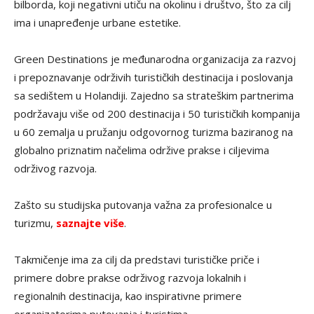
bilborda, koji negativni utiču na okolinu i društvo, što za cilj
ima i unapređenje urbane estetike.
Green Destinations je međunarodna organizacija za razvoj
i prepoznavanje održivih turističkih destinacija i poslovanja
sa sedištem u Holandiji. Zajedno sa strateškim partnerima
podržavaju više od 200 destinacija i 50 turističkih kompanija
u 60 zemalja u pružanju odgovornog turizma baziranog na
globalno priznatim načelima održive prakse i ciljevima
održivog razvoja.
Zašto su studijska putovanja važna za profesionalce u
turizmu,
saznajte više
.
Takmičenje ima za cilj da predstavi turističke priče i
primere dobre prakse održivog razvoja lokalnih i
regionalnih destinacija, kao inspirativne primere