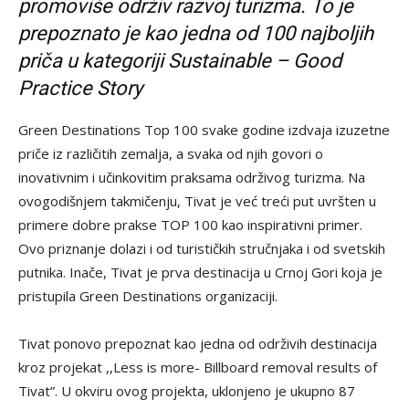
promoviše održiv razvoj turizma. To je
prepoznato je kao jedna od 100 najboljih
priča u kategoriji Sustainable – Good
Practice Story
Green Destinations Top 100 svake godine izdvaja izuzetne
priče iz različitih zemalja, a svaka od njih govori o
inovativnim i učinkovitim praksama održivog turizma. Na
ovogodišnjem takmičenju, Tivat je već treći put uvršten u
primere dobre prakse TOP 100 kao inspirativni primer.
Ovo priznanje dolazi i od turističkih stručnjaka i od svetskih
putnika. Inače, Tivat je prva destinacija u Crnoj Gori koja je
pristupila Green Destinations organizaciji.
Tivat ponovo prepoznat kao jedna od održivih destinacija
kroz projekat ,,Less is more- Billboard removal results of
Tivat”. U okviru ovog projekta, uklonjeno je ukupno 87