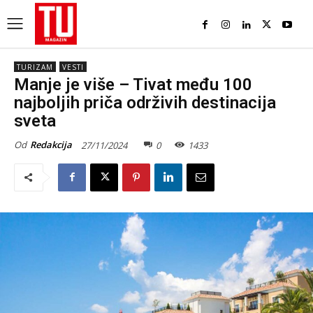
TURIZAM
VESTI
Manje je više – Tivat među 100
najboljih priča održivih destinacija
sveta
Od
Redakcija
27/11/2024
0
1433