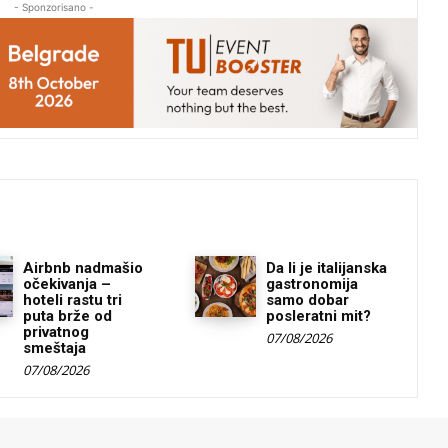
- Sponzorisano -
Airbnb nadmašio
Da li je italijanska
očekivanja –
gastronomija
hoteli rastu tri
samo dobar
puta brže od
posleratni mit?
privatnog
07/08/2026
smeštaja
07/08/2026