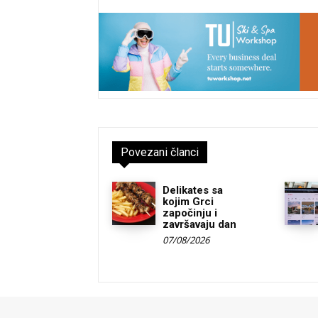
Povezani članci
Delikates sa
kojim Grci
započinju i
završavaju dan
07/08/2026