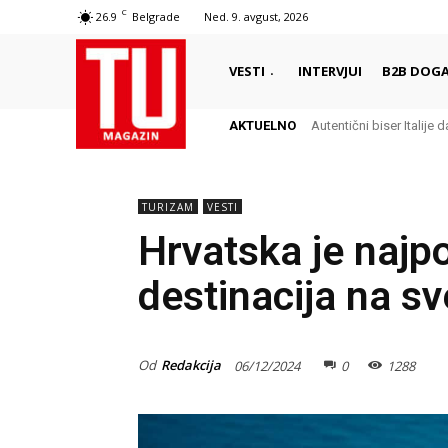
C
26.9
Belgrade
Ned. 9. avgust, 2026
VESTI
INTERVJUI
B2B DOGA
AKTUELNO
Autentični biser Italije d
TURIZAM
VESTI
Hrvatska je najp
destinacija na sv
Od
Redakcija
06/12/2024
0
1288