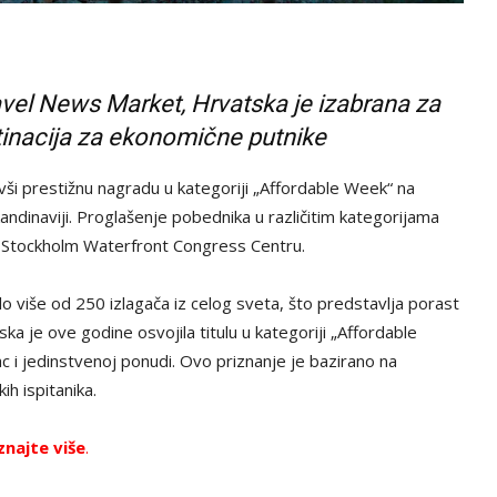
avel News Market, Hrvatska je izabrana za
inacija za ekonomične putnike
vši prestižnu nagradu u kategoriji „Affordable Week“ na
andinaviji. Proglašenje pobednika u različitim kategorijama
 Stockholm Waterfront Congress Centru.
 više od 250 izlagača iz celog sveta, što predstavlja porast
a je ove godine osvojila titulu u kategoriji „Affordable
ac i jedinstvenoj ponudi. Ovo priznanje je bazirano na
h ispitanika.
znajte više
.