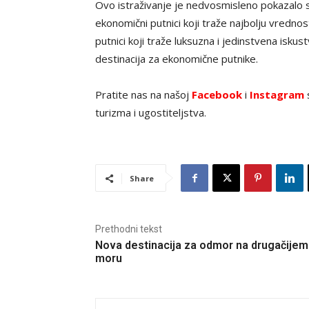
Ovo istraživanje je nedvosmisleno pokazalo su
ekonomični putnici koji traže najbolju vredno
putnici koji traže luksuzna i jedinstvena isk
destinacija za ekonomične putnike.
Pratite nas na našoj
Facebook
i
Instagram
s
turizma i ugostiteljstva.
Share
Prethodni tekst
Nova destinacija za odmor na drugačijem
moru