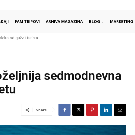
ĐAJI
FAM TRIPOVI
ARHIVA MAGAZINA
BLOG
MARKETING
aleko od gužvi i turista
oželjnija sedmodnevna
etu
Share