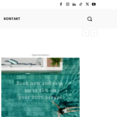
KONTAKT
- Sponzorisano -