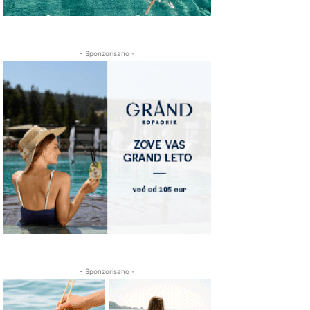
- Sponzorisano -
- Sponzorisano -