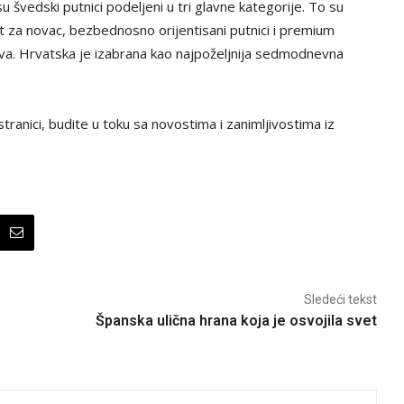
 švedski putnici podeljeni u tri glavne kategorije. To su
st za novac, bezbednosno orijentisani putnici i premium
ustva. Hrvatska je izabrana kao najpoželjnija sedmodnevna
tranici, budite u toku sa novostima i zanimljivostima iz
Sledeći tekst
Španska ulična hrana koja je osvojila svet