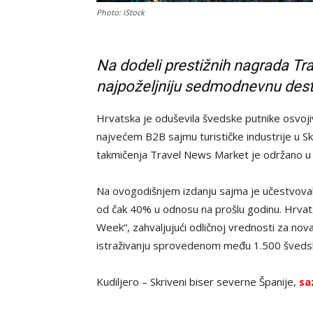
Photo: iStock
Na dodeli prestižnih nagrada Tr
najpoželjniju sedmodnevnu dest
Hrvatska je oduševila švedske putnike osvoji
najvećem B2B sajmu turističke industrije u Sk
takmičenja Travel News Market je održano u
Na ovogodišnjem izdanju sajma je učestvovalo
od čak 40% u odnosu na prošlu godinu. Hrvatsk
Week“, zahvaljujući odličnoj vrednosti za nov
istraživanju sprovedenom među 1.500 švedski
Kudiljero – Skriveni biser severne Španije,
sa