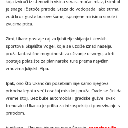
koja izvirući iz stenovitih visina stvara moćan mlaz, i simbol
je snage i čistoće prirode. Staza do vodopada, iako strma,
vodi kroz guste borove šume, ispunjene mirisima smole i
zvucima ptica.
Zimi, Ukanc postaje raj za ljubitelje skijanja i zimskih
sportova. Skijalište Vogel, koje se uzdiže iznad naselja,
pruža fantastične mogućnosti za uživanje u snegu, a leti
postaje polazište za planinarske ture prema najvišim
vrhovima Julijskih Alpa.
Ipak, ono što Ukanc čini posebnim nije samo njegova
prirodna lepota već i osećaj mira koji pruža. Ovde se čini da
vreme stoji. Bez buke automobila i gradske gužve, svaki
trenutak u Ukancu je prilika za introspekciju i povezivanje s
prirodom.
Kudiljero – Skriveni biser severne Španije,
saznajte više
.