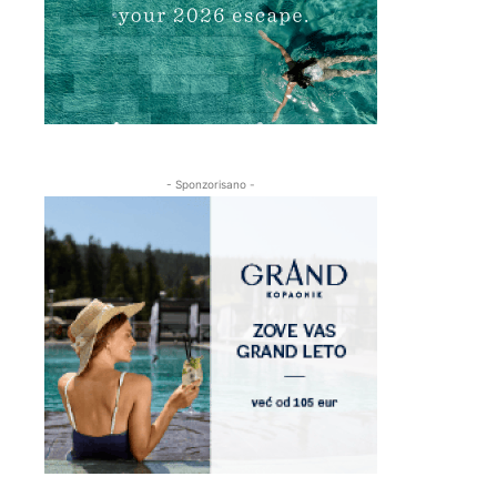
- Sponzorisano -