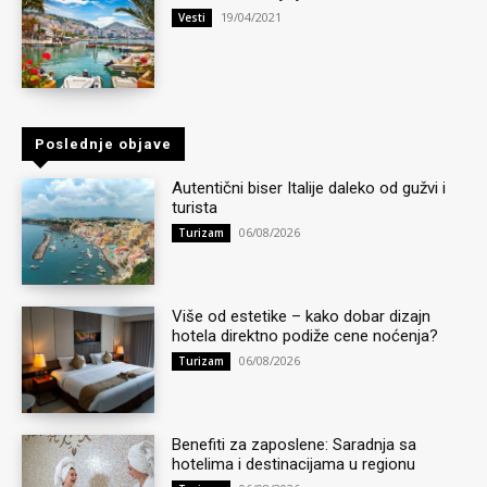
19/04/2021
Vesti
Poslednje objave
Autentični biser Italije daleko od gužvi i
turista
06/08/2026
Turizam
Više od estetike – kako dobar dizajn
hotela direktno podiže cene noćenja?
06/08/2026
Turizam
Benefiti za zaposlene: Saradnja sa
hotelima i destinacijama u regionu