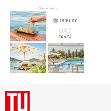
- Sponzorisano -