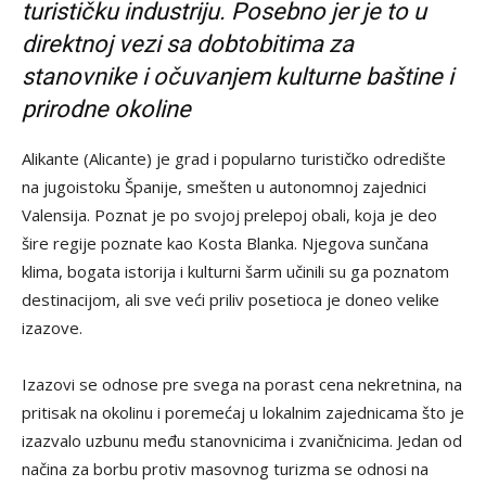
turističku industriju. Posebno jer je to u
direktnoj vezi sa dobtobitima za
stanovnike i očuvanjem kulturne baštine i
prirodne okoline
Alikante (Alicante) je grad i popularno turističko odredište
na jugoistoku Španije, smešten u autonomnoj zajednici
Valensija. Poznat je po svojoj prelepoj obali, koja je deo
šire regije poznate kao Kosta Blanka. Njegova sunčana
klima, bogata istorija i kulturni šarm učinili su ga poznatom
destinacijom, ali sve veći priliv posetioca je doneo velike
izazove.
Izazovi se odnose pre svega na porast cena nekretnina, na
pritisak na okolinu i poremećaj u lokalnim zajednicama što je
izazvalo uzbunu među stanovnicima i zvaničnicima. Jedan od
načina za borbu protiv masovnog turizma se odnosi na