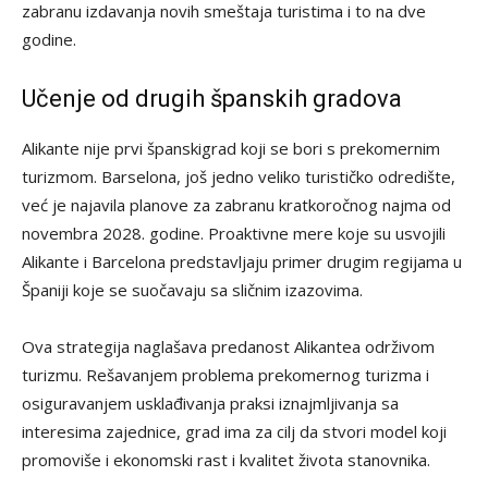
zabranu izdavanja novih smeštaja turistima i to na dve
godine.
Učenje od drugih španskih gradova
Alikante nije prvi španskigrad koji se bori s prekomernim
turizmom. Barselona, ​​još jedno veliko turističko odredište,
već je najavila planove za zabranu kratkoročnog najma od
novembra 2028. godine. Proaktivne mere koje su usvojili
Alikante i Barcelona predstavljaju primer drugim regijama u
Španiji koje se suočavaju sa sličnim izazovima.
Ova strategija naglašava predanost Alikantea održivom
turizmu. Rešavanjem problema prekomernog turizma i
osiguravanjem usklađivanja praksi iznajmljivanja sa
interesima zajednice, grad ima za cilj da stvori model koji
promoviše i ekonomski rast i kvalitet života stanovnika.