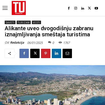
SAVETI
TURIZAM
VESTI
Alikante uveo dvogodišnju zabranu
iznajmljivanja smeštaja turistima
Od
Redakcija
06/01/2025
0
1767