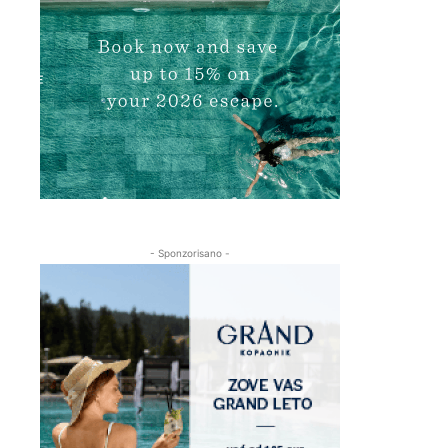
- Sponzorisano -