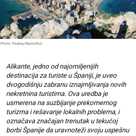
Photo: Pixabay/NachoRuiz
Alikante, jedno od najomiljenijih
destinacija za turiste u Španiji, je uveo
dvogodišnju zabranu iznajmljivanja novih
nekretnina turistima. Ova uredba je
usmerena na suzbijanje prekomernog
turizma i rešavanje lokalnih problema, i
označava značajan trenutak u tekućoj
borbi Španije da uravnoteži svoju uspešnu