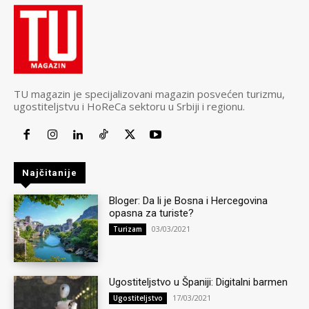
TU magazin je specijalizovani magazin posvećen turizmu,
ugostiteljstvu i HoReCa sektoru u Srbiji i regionu.
Najčitanije
Bloger: Da li je Bosna i Hercegovina
opasna za turiste?
03/03/2021
Turizam
Ugostiteljstvo u Španiji: Digitalni barmen
17/03/2021
Ugostiteljstvo