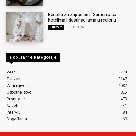
Benefiti za zaposlene: Saradnja sa
hotelima i destinacijama u regionu
06/08/2026
Turizam
Popularne kategorije
Vesti
3774
Turizam
3147
Zanimljivosti
1082
Ugostiteljstvo
825
Promocije
473
Saveti
231
Intervjui
84
Događanja
69