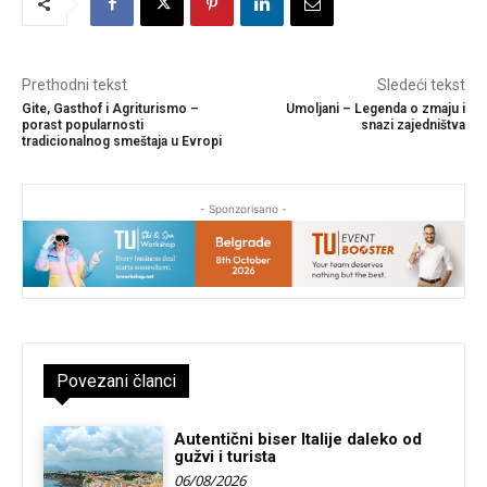
Prethodni tekst
Sledeći tekst
Gite, Gasthof i Agriturismo –
Umoljani – Legenda o zmaju i
porast popularnosti
snazi zajedništva
tradicionalnog smeštaja u Evropi
- Sponzorisano -
Povezani članci
Autentični biser Italije daleko od
gužvi i turista
06/08/2026