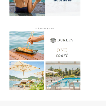
- Sponzorisano -