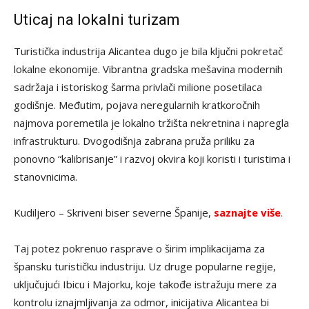
Uticaj na lokalni turizam
Turistička industrija Alicantea dugo je bila ključni pokretač
lokalne ekonomije. Vibrantna gradska mešavina modernih
sadržaja i istoriskog šarma privlači milione posetilaca
godišnje. Međutim, pojava neregularnih kratkoročnih
najmova poremetila je lokalno tržišta nekretnina i napregla
infrastrukturu. Dvogodišnja zabrana pruža priliku za
ponovno “kalibrisanje” i razvoj okvira koji koristi i turistima i
stanovnicima.
Kudiljero – Skriveni biser severne Španije,
saznajte više
.
Taj potez pokrenuo rasprave o širim implikacijama za
špansku turističku industriju. Uz druge popularne regije,
uključujući Ibicu i Majorku, koje takođe istražuju mere za
kontrolu iznajmljivanja za odmor, inicijativa Alicantea bi