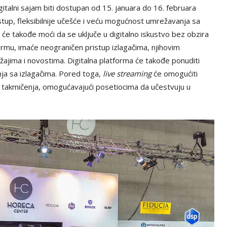
gitalni sajam biti dostupan od 15. januara do 16. februara
up, fleksibilnije učešće i veću mogućnost umrežavanja sa
 će takođe moći da se uključe u digitalno iskustvo bez obzira
formu, imaće neograničen pristup izlagačima, njihovim
ajima i novostima. Digitalna platforma će takođe ponuditi
ja sa izlagačima. Pored toga,
live streaming
će omogućiti
i takmičenja, omogućavajući posetiocima da učestvuju u