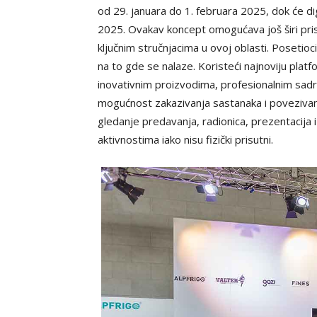
od 29. januara do 1. februara 2025, dok će di
2025. Ovakav koncept omogućava još širi prist
ključnim stručnjacima u ovoj oblasti. Posetioci
na to gde se nalaze. Koristeći najnoviju plat
inovativnim proizvodima, profesionalnim sadrž
mogućnost zakazivanja sastanaka i povezivan
gledanje predavanja, radionica, prezentacija 
aktivnostima iako nisu fizički prisutni.