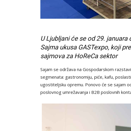
U Ljubljani će se od 29. januara 
Sajma ukusa GASTexpo, koji pred
sajmova za HoReCa sektor
Sajam se održava na Gospodarskom razstavišč
segmenata: gastronomiju, piće, kafu, poslasti
ugostiteljsku opremu. Ponovo će se sajam održ
poslovnog umrežavanja i B2B poslovnih konta