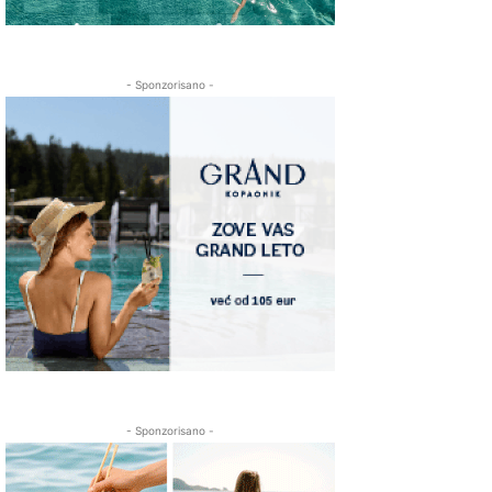
- Sponzorisano -
- Sponzorisano -