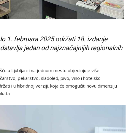
do 1. februara 2025 održati 18. izdanje
stavlja jedan od najznačajnijih regionalnih
u u Ljubljani i na jednom mestu objedinjuje više
čarstvo, pekarstvo, sladoled, pivo, vino i hotelsko-
ati i u hibridnoj verziji, koja će omogućiti novu dimenziju
kata.