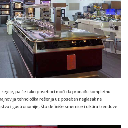
e regije, pa će tako posetioci moći da pronađu kompletnu
 najnovija tehnološka rešenja uz poseban naglasak na
jstva i gastronomije, što definiše smernice i diktira trendove