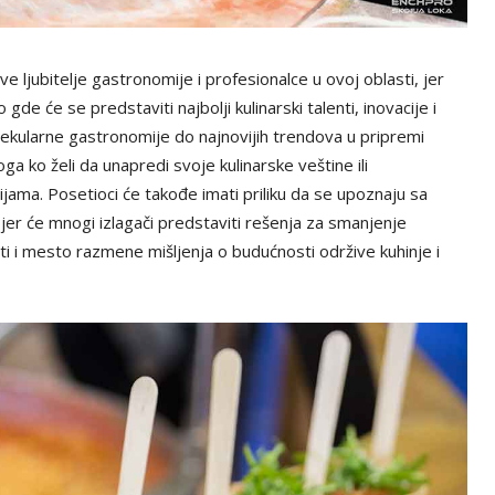
ljubitelje gastronomije i profesionalce u ovoj oblasti, jer
 gde će se predstaviti najbolji kulinarski talenti, inovacije i
olekularne gastronomije do najnovijih trendova u pripremi
ga ko želi da unapredi svoje kulinarske veštine ili
jama. Posetioci će takođe imati priliku da se upoznaju sa
jer će mnogi izlagači predstaviti rešenja za smanjenje
ti i mesto razmene mišljenja o budućnosti održive kuhinje i