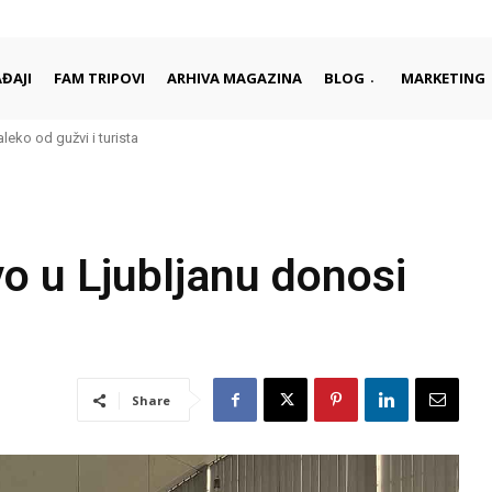
ĐAJI
FAM TRIPOVI
ARHIVA MAGAZINA
BLOG
MARKETING
ko od gužvi i turista
 započinju i završavaju dan
 u Ljubljanu donosi
Share