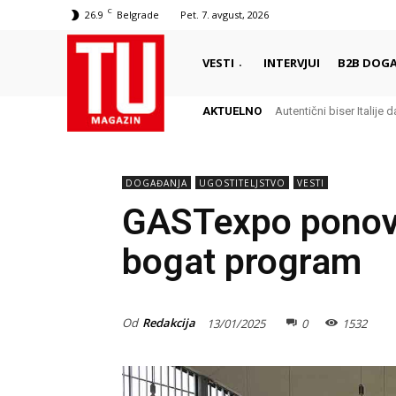
C
26.9
Belgrade
Pet. 7. avgust, 2026
VESTI
INTERVJUI
B2B DOGA
AKTUELNO
Autentični biser Italije dale
Delikates sa kojim Grci
DOGAĐANJA
UGOSTITELJSTVO
VESTI
GASTexpo ponovo
bogat program
Od
Redakcija
13/01/2025
0
1532