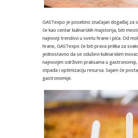
GASTexpo je posebno značajan događaj za sve 
će kao centar kulinarskih majstorija, biti mesto
najnoviji trendovi u svetu hrane i pića. Od m
hrane, GASTexpo će biti prava prilika za svako
jednostavno da se oduševi kulinarskim inovaci
najnovijim održivim praksama u gastronomiji, 
otpada i optimizaciju resursa. Sajam će posta
gastronomije.