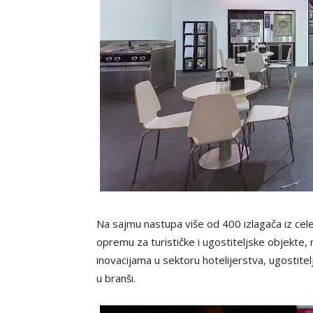
Na sajmu nastupa više od 400 izlagača iz cel
opremu za turističke i ugostiteljske objekte,
inovacijama u sektoru hotelijerstva, ugostitel
u branši.