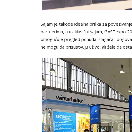
Sajam je takođe idealna prilika za povezivanj
partnerima, a uz klasični sajam, GASTexpo 202
omogućuje pregled ponuda izlagača i dogovara
ne mogu da prisustvuju uživo, ali žele da ost