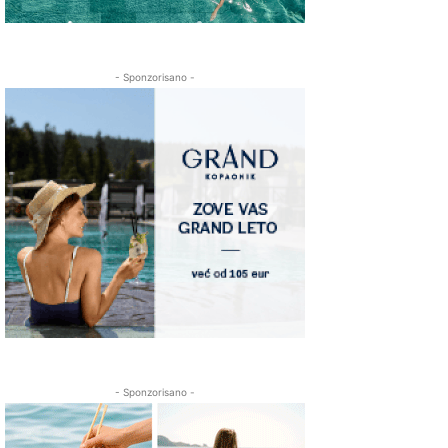
- Sponzorisano -
- Sponzorisano -