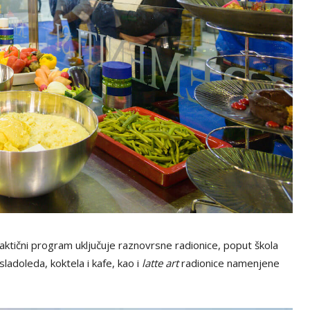
aktični program uključuje raznovrsne radionice, poput škola
ladoleda, koktela i kafe, kao i
latte art
radionice namenjene