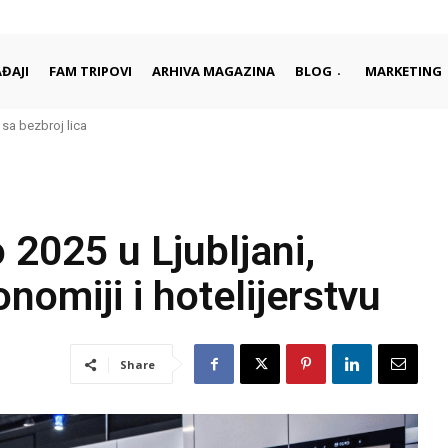
ĐAJI
FAM TRIPOVI
ARHIVA MAGAZINA
BLOG
MARKETING
a bezbroj lica
rad je najbolje upoznati kroz njegove ljude i tradiciju
2025 u Ljubljani,
onomiji i hotelijerstvu
Share