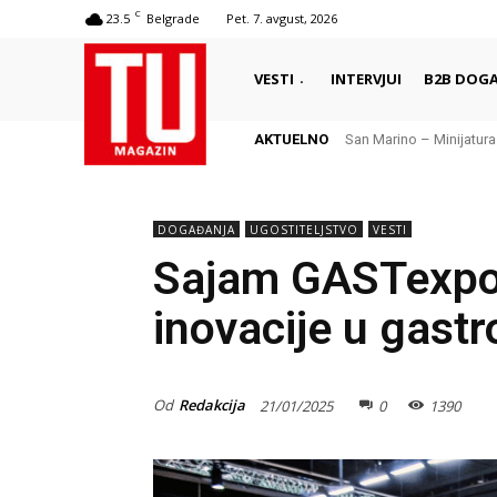
C
23.5
Belgrade
Pet. 7. avgust, 2026
VESTI
INTERVJUI
B2B DOGA
AKTUELNO
San Marino – Minijatura s
Local lore hunting – g
DOGAĐANJA
UGOSTITELJSTVO
VESTI
Sajam GASTexpo 
inovacije u gastr
Od
Redakcija
21/01/2025
0
1390