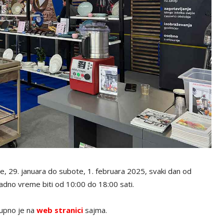
 29. januara do subote, 1. februara 2025, svaki dan od
adno vreme biti od 10:00 do 18:00 sati.
tupno je na
web stranici
sajma.