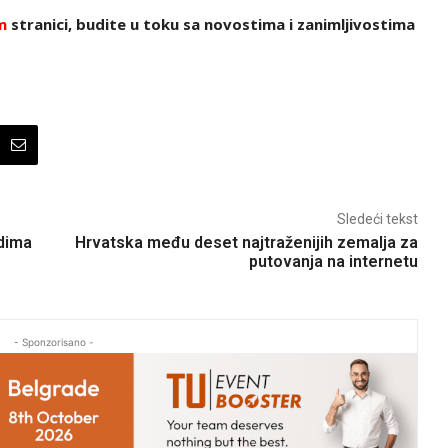
m
stranici, budite u toku sa novostima i zanimljivostima
Sledeći tekst
adima
Hrvatska među deset najtraženijih zemalja za
putovanja na internetu
- Sponzorisano -