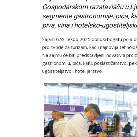
Gospodarskom razstavišču u Lju
segmente gastronomije, pića, kaf
piva, vina i hotelsko-ugostitelj
Sajam GASTexpo 2025 donosi bogatu ponudu z
proizvode za turizam, kao i najnovija tehnolo
Na sajmu će biti predstavljeni inovativni pro
gastronomiju, pića, kafu, poslastičarstvo, pek
ugostiteljstvo i hotelijerstvo.