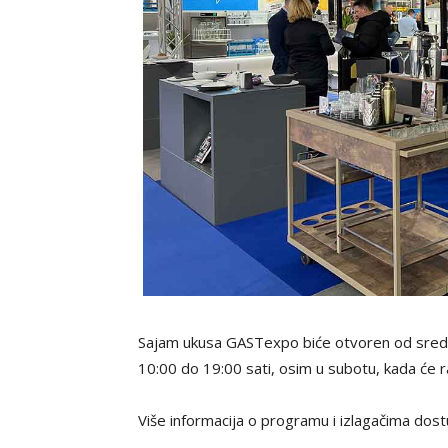
Sajam ukusa GASTexpo biće otvoren od srede,
10:00 do 19:00 sati, osim u subotu, kada će r
Više informacija o programu i izlagačima dos