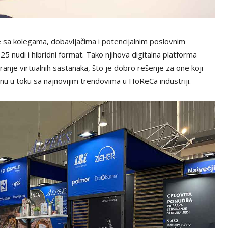
e sa kolegama, dobavljačima i potencijalnim poslovnim
5 nudi i hibridni format. Tako njihova digitalna platforma
nje virtualnih sastanaka, što je dobro rešenje za one koji
anu u toku sa najnovijim trendovima u HoReCa industriji.