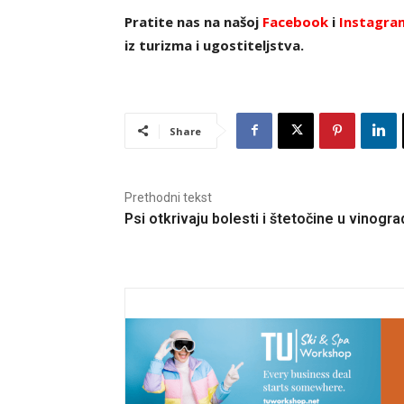
Pratite nas na našoj
Facebook
i
Instagra
iz turizma i ugostiteljstva.
Share
Prethodni tekst
Psi otkrivaju bolesti i štetočine u vinogr