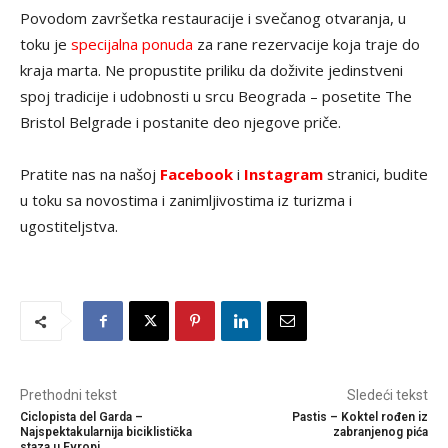
Povodom završetka restauracije i svečanog otvaranja, u
toku je
specijalna ponuda
za rane rezervacije koja traje do
kraja marta. Ne propustite priliku da doživite jedinstveni
spoj tradicije i udobnosti u srcu Beograda – posetite The
Bristol Belgrade i postanite deo njegove priče.
Pratite nas na našoj
Facebook
i
Instagram
stranici, budite
u toku sa novostima i zanimljivostima iz turizma i
ugostiteljstva.
Prethodni tekst
Sledeći tekst
Ciclopista del Garda –
Pastis – Koktel rođen iz
Najspektakularnija biciklistička
zabranjenog pića
staza u Evropi