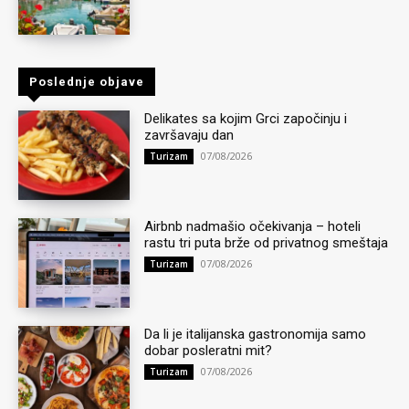
Poslednje objave
Delikates sa kojim Grci započinju i
završavaju dan
07/08/2026
Turizam
Airbnb nadmašio očekivanja – hoteli
rastu tri puta brže od privatnog smeštaja
07/08/2026
Turizam
Da li je italijanska gastronomija samo
dobar posleratni mit?
07/08/2026
Turizam