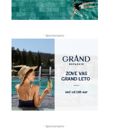
- Sponzorisano -
- Sponzorisano -