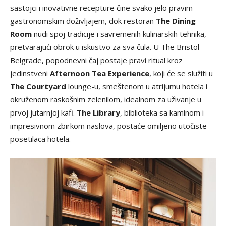
sastojci i inovativne recepture čine svako jelo pravim
gastronomskim doživljajem, dok restoran
The Dining
Room
nudi spoj tradicije i savremenih kulinarskih tehnika,
pretvarajući obrok u iskustvo za sva čula. U The Bristol
Belgrade, popodnevni čaj postaje pravi ritual kroz
jedinstveni
Afternoon Tea Experience
, koji će se služiti u
The Courtyard
lounge-u, smeštenom u atrijumu hotela i
okruženom raskošnim zelenilom, idealnom za uživanje u
prvoj jutarnjoj kafi.
The Library
, biblioteka sa kaminom i
impresivnom zbirkom naslova, postaće omiljeno utočiste
posetilaca hotela.