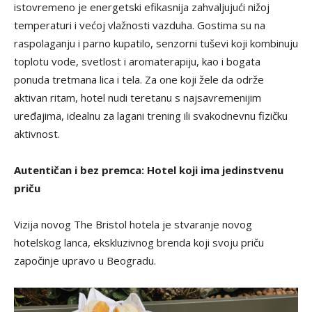
istovremeno je energetski efikasnija zahvaljujući nižoj
temperaturi i većoj vlažnosti vazduha. Gostima su na
raspolaganju i parno kupatilo, senzorni tuševi koji kombinuju
toplotu vode, svetlost i aromaterapiju, kao i bogata
ponuda tretmana lica i tela. Za one koji žele da održe
aktivan ritam, hotel nudi teretanu s najsavremenijim
uređajima, idealnu za lagani trening ili svakodnevnu fizičku
aktivnost.
Autentičan i bez premca: Hotel koji ima jedinstvenu
priču
Vizija novog The Bristol hotela je stvaranje novog
hotelskog lanca, ekskluzivnog brenda koji svoju priču
započinje upravo u Beogradu.