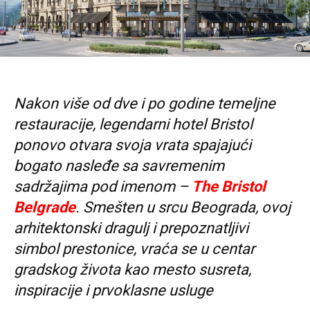
Nakon više od dve i po godine temeljne
restauracije, legendarni hotel Bristol
ponovo otvara svoja vrata spajajući
bogato nasleđe sa savremenim
sadržajima pod imenom –
The Bristol
Belgrade
. Smešten u srcu Beograda, ovoj
arhitektonski dragulj i prepoznatljivi
simbol prestonice, vraća se u centar
gradskog života kao mesto susreta,
inspiracije i prvoklasne usluge