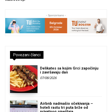
- Sponzorisano -
Povezani članci
Delikates sa kojim Grci započinju
i završavaju dan
07/08/2026
Airbnb nadmašio očekivanja –
hoteli rastu tri puta brže od
privatnog smeštaja