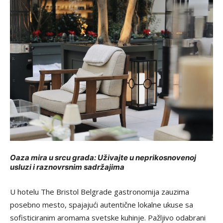
Oaza mira u srcu grada: Uživajte u neprikosnovenoj
usluzi i raznovrsnim sadržajima
U hotelu The Bristol Belgrade gastronomija zauzima
posebno mesto, spajajući autentične lokalne ukuse sa
sofisticiranim aromama svetske kuhinje. Pažljivo odabrani