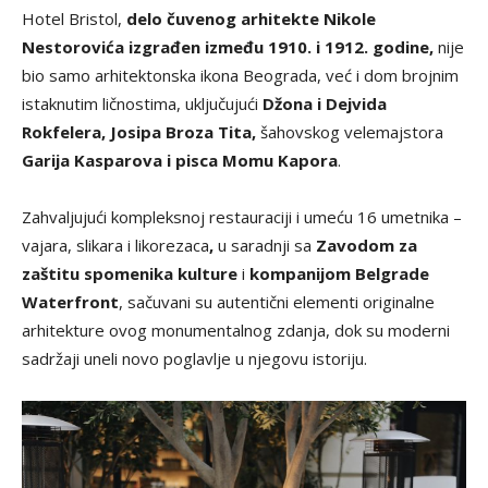
Hotel Bristol,
delo čuvenog arhitekte Nikole
Nestorovića izgrađen između 1910. i 1912. godine,
nije
bio samo arhitektonska ikona Beograda, već i dom brojnim
istaknutim ličnostima, uključujući
Džona i Dejvida
Rokfelera, Josipa Broza Tita,
šahovskog velemajstora
Garija Kasparova i pisca Momu Kapora
.
Zahvaljujući kompleksnoj restauraciji i umeću 16 umetnika –
vajara, slikara i likorezaca
,
u saradnji sa
Zavodom za
zaštitu spomenika kulture
i
kompanijom Belgrade
Waterfront
, sačuvani su autentični elementi originalne
arhitekture ovog monumentalnog zdanja, dok su moderni
sadržaji uneli novo poglavlje u njegovu istoriju.