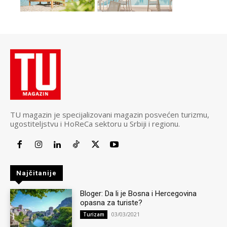
TU magazin je specijalizovani magazin posvećen turizmu,
ugostiteljstvu i HoReCa sektoru u Srbiji i regionu.
Najčitanije
Bloger: Da li je Bosna i Hercegovina
opasna za turiste?
03/03/2021
Turizam