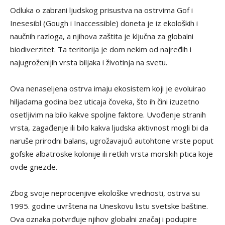
Odluka o zabrani ljudskog prisustva na ostrvima Gof i
Inesesibl (
Gough i
Inaccessible
) doneta je iz ekoloških i
naučnih razloga, a njihova zaštita je ključna za globalni
biodiverzitet. Ta teritorija je dom nekim od najređih i
najugroženijih vrsta biljaka i životinja na svetu.
Ova nenaseljena ostrva imaju ekosistem koji je evoluirao
hiljadama godina bez uticaja čoveka, što ih čini izuzetno
osetljivim na bilo kakve spoljne faktore. Uvođenje stranih
vrsta, zagađenje ili bilo kakva ljudska aktivnost mogli bi da
naruše prirodni balans, ugrožavajući autohtone vrste poput
gofske albatroske kolonije ili retkih vrsta morskih ptica koje
ovde gnezde.
Zbog svoje neprocenjive ekološke vrednosti, ostrva su
1995. godine uvrštena na Uneskovu listu svetske baštine.
Ova oznaka potvrđuje njihov globalni značaj i podupire