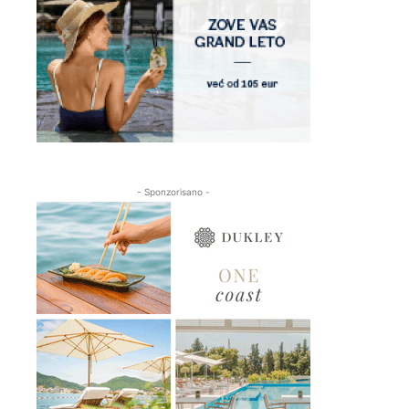
- Sponzorisano -