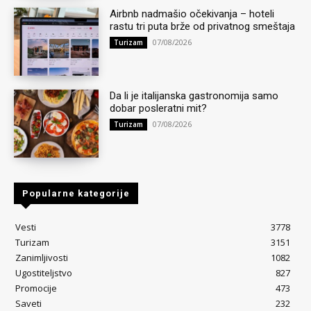
Airbnb nadmašio očekivanja – hoteli
rastu tri puta brže od privatnog smeštaja
07/08/2026
Turizam
Da li je italijanska gastronomija samo
dobar posleratni mit?
07/08/2026
Turizam
Popularne kategorije
Vesti
3778
Turizam
3151
Zanimljivosti
1082
Ugostiteljstvo
827
Promocije
473
Saveti
232