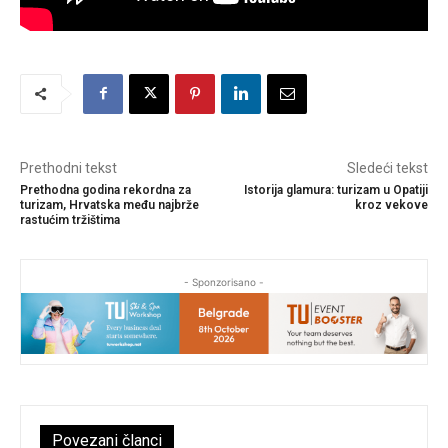
Prethodni tekst
Sledeći tekst
Prethodna godina rekordna za
Istorija glamura: turizam u Opatiji
turizam, Hrvatska među najbrže
kroz vekove
rastućim tržištima
- Sponzorisano -
Povezani članci