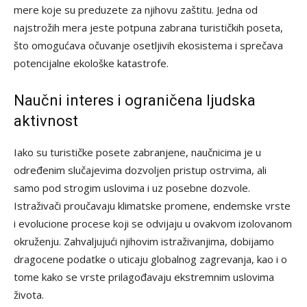
mere koje su preduzete za njihovu zaštitu. Jedna od
najstrožih mera jeste potpuna zabrana turističkih poseta,
što omogućava očuvanje osetljivih ekosistema i sprečava
potencijalne ekološke katastrofe.
Naučni interes i ograničena ljudska
aktivnost
Iako su turističke posete zabranjene, naučnicima je u
određenim slučajevima dozvoljen pristup ostrvima, ali
samo pod strogim uslovima i uz posebne dozvole.
Istraživači proučavaju klimatske promene, endemske vrste
i evolucione procese koji se odvijaju u ovakvom izolovanom
okruženju. Zahvaljujući njihovim istraživanjima, dobijamo
dragocene podatke o uticaju globalnog zagrevanja, kao i o
tome kako se vrste prilagođavaju ekstremnim uslovima
života.