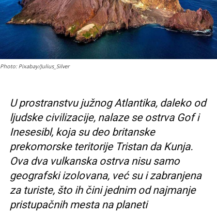
Photo: Pixabay/Julius_Silver
U prostranstvu južnog Atlantika, daleko od
ljudske civilizacije, nalaze se ostrva Gof i
Inesesibl, koja su deo britanske
prekomorske teritorije Tristan da Kunja.
Ova dva vulkanska ostrva nisu samo
geografski izolovana, već su i zabranjena
za turiste, što ih čini jednim od najmanje
pristupačnih mesta na planeti