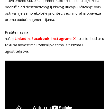
istovremeno služe kao primer kako treba štititi ugrožena
područja od destruktivnog ljudskog uticaja. Očuvanje ovih
ostrva nije samo ekološki prioritet, već i moralna obaveza
prema budućim generacijama.
Pratite nas na
našoj
Linkedin
,
Facebook
,
Instagram
i
X
stranici, budite u
toku sa novostima i zanimljivostima iz turizma i
ugostiteljstva.