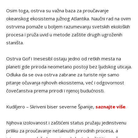
Osim toga, ostrva su važna baza za proučavanje
okeanskog ekosistema južnog Atlantika. Naučni rad na ovim
ostrvima pomaže u boljem razumevanju svetskih ekoloških
procesa i pruža uvid u metode zaštite drugih ugroženih
staništa.
Ostrva Gof i Inesesibl ostaju jedno od retkih mesta na
planeti gde priroda neometano postoji bez ljudskog uticaja.
Odluka da se ova ostrva zabrane za turiste nije samo
pitanje očuvanja njihovih ekosistema, već i odgovornost
čovečanstva prema prirodi i njenoj budućnosti.
Kudiljero – Skriveni biser severne Španije,
saznajte više
.
Njihova izolovanost i zaštićeni status pružaju jedinstvenu
priliku za proučavanje netaknutih prirodnih procesa, a