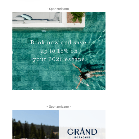
- Sponzorisano -
- Sponzorisano -