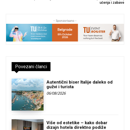
učenja i zabave
- Sponzorisano -
Povezani članci
Autentični biser Italije daleko od
gužvi i turista
06/08/2026
Više od estetike – kako dobar
dizajn hotela direktno podiže