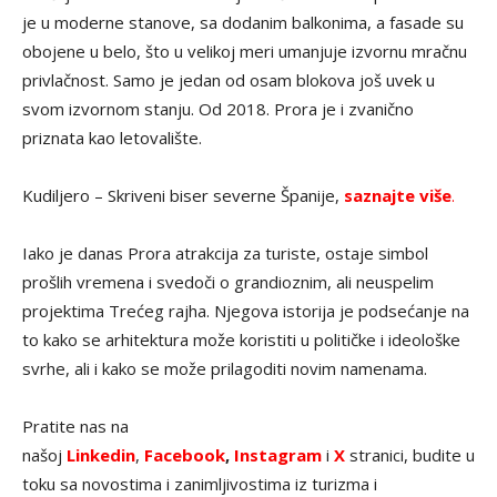
je u moderne stanove, sa dodanim balkonima, a fasade su
obojene u belo, što u velikoj meri umanjuje izvornu mračnu
privlačnost. Samo je jedan od osam blokova još uvek u
svom izvornom stanju. Od 2018. Prora je i zvanično
priznata kao letovalište.
Kudiljero – Skriveni biser severne Španije,
saznajte više
.
Iako je danas Prora atrakcija za turiste, ostaje simbol
prošlih vremena i svedoči o grandioznim, ali neuspelim
projektima Trećeg rajha. Njegova istorija je podsećanje na
to kako se arhitektura može koristiti u političke i ideološke
svrhe, ali i kako se može prilagoditi novim namenama.
Pratite nas na
našoj
Linkedin
,
Facebook
,
Instagram
i
X
stranici, budite u
toku sa novostima i zanimljivostima iz turizma i