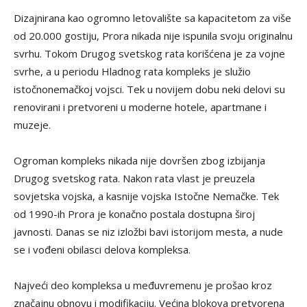
Dizajnirana kao ogromno letovalište sa kapacitetom za više
od 20.000 gostiju, Prora nikada nije ispunila svoju originalnu
svrhu. Tokom Drugog svetskog rata korišćena je za vojne
svrhe, a u periodu Hladnog rata kompleks je služio
istočnonemačkoj vojsci. Tek u novijem dobu neki delovi su
renovirani i pretvoreni u moderne hotele, apartmane i
muzeje.
Ogroman kompleks nikada nije dovršen zbog izbijanja
Drugog svetskog rata. Nakon rata vlast je preuzela
sovjetska vojska, a kasnije vojska Istočne Nemačke. Tek
od 1990-ih Prora je konačno postala dostupna široj
javnosti. Danas se niz izložbi bavi istorijom mesta, a nude
se i vođeni obilasci delova kompleksa.
Najveći deo kompleksa u međuvremenu je prošao kroz
značajnu obnovu i modifikaciju. Većina blokova pretvorena