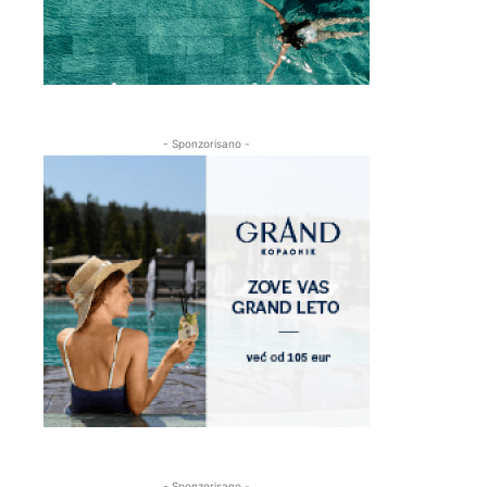
- Sponzorisano -
- Sponzorisano -