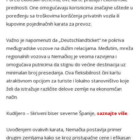
prednosti. One omogućavaju korisnicima značajne uštede u
poređenju sa troškovima korišćenja privatnih vozila ili
kupovine pojedinačnih karata za prevoz.
Važno je napomenuti da „Deutschlandticket“ ne pokriva
međugradske vozove na dužim relacijama. Međutim, mreža
regionalnih vozova u Nemačkoj je veoma razvijena i
omogućava putnicima da stignu do većine destinacija uz
minimalan broj presedanja. Ova fleksibilnost čini kartu
atraktivnom opcijom za turiste i lokalno stanovništvo koje
želi da istražuje različite delove zemlje na ekonomičan
način.
Kudiljero – Skriveni biser severne Španije,
saznajte više
.
Uvođenjem ovakvih karata, Nemačka postavlja primer
drugim zemljama kako se kroz pristupačne cene i efikasan