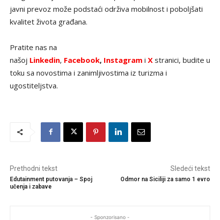
javni prevoz može podstaći održiva mobilnost i poboljšati
kvalitet života građana.
Pratite nas na
našoj
Linkedin
,
Facebook
,
Instagram
i
X
stranici, budite u
toku sa novostima i zanimljivostima iz turizma i
ugostiteljstva.
Prethodni tekst
Sledeći tekst
Edutainment putovanja – Spoj
Odmor na Siciliji za samo 1 evro
učenja i zabave
- Sponzorisano -