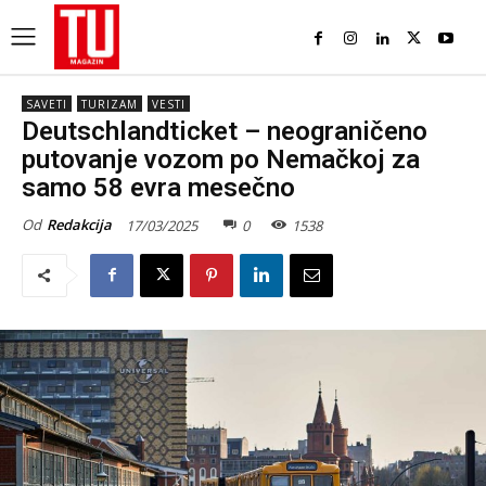
SAVETI
TURIZAM
VESTI
Deutschlandticket – neograničeno
putovanje vozom po Nemačkoj za
samo 58 evra mesečno
Od
Redakcija
17/03/2025
0
1538