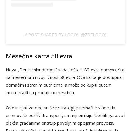
A POST SHARED BY LOGO! (@ZDFLOGO)
Mesečna karta 58 evra
Nova „Deutschlandticket“ sada košta 1.89 evra dnevno, što
na mesečnom nivou iznosi 58 evra. Ova karta je dostupna i
domaćim i stranim putnicima, a može se kupiti putem
interneta ili na prodajnim mestima.
Ove inicijative deo su šire strategije nemačke vlade da
promoviše održivi transport, smanji emisiju štetnih gasova i
olakša građanima pristup povoljnim opcijama prevoza.
Pored ekoloških benefita, ove karte pružaju i ekonomske