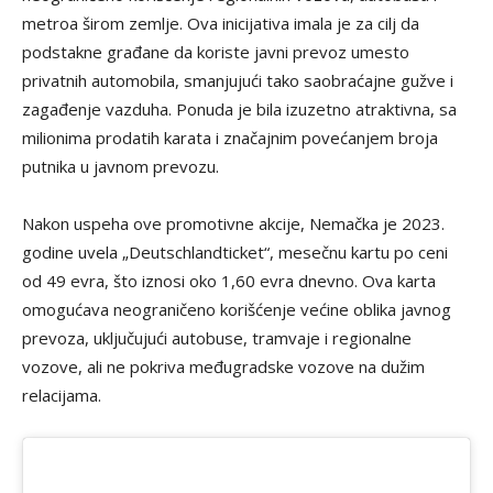
metroa širom zemlje. Ova inicijativa imala je za cilj da
podstakne građane da koriste javni prevoz umesto
privatnih automobila, smanjujući tako saobraćajne gužve i
zagađenje vazduha. Ponuda je bila izuzetno atraktivna, sa
milionima prodatih karata i značajnim povećanjem broja
putnika u javnom prevozu.
Nakon uspeha ove promotivne akcije, Nemačka je 2023.
godine uvela „Deutschlandticket“, mesečnu kartu po ceni
od 49 evra, što iznosi oko 1,60 evra dnevno. Ova karta
omogućava neograničeno korišćenje većine oblika javnog
prevoza, uključujući autobuse, tramvaje i regionalne
vozove, ali ne pokriva međugradske vozove na dužim
relacijama.