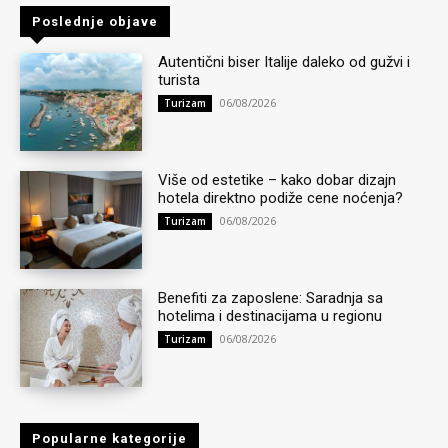
Poslednje objave
Autentični biser Italije daleko od gužvi i
turista
06/08/2026
Turizam
Više od estetike – kako dobar dizajn
hotela direktno podiže cene noćenja?
06/08/2026
Turizam
Benefiti za zaposlene: Saradnja sa
hotelima i destinacijama u regionu
06/08/2026
Turizam
Popularne kategorije