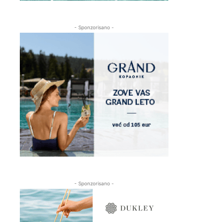
- Sponzorisano -
- Sponzorisano -