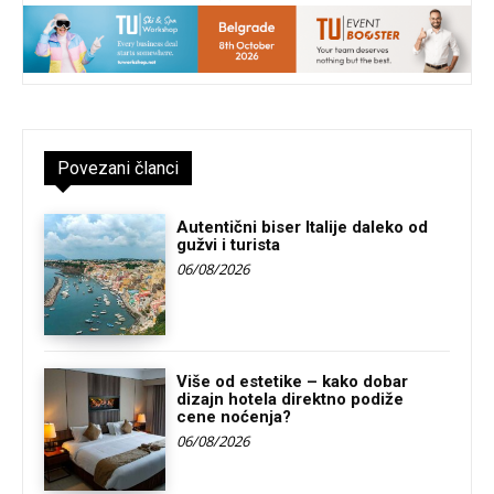
Povezani članci
Autentični biser Italije daleko od
gužvi i turista
06/08/2026
Više od estetike – kako dobar
dizajn hotela direktno podiže
cene noćenja?
06/08/2026