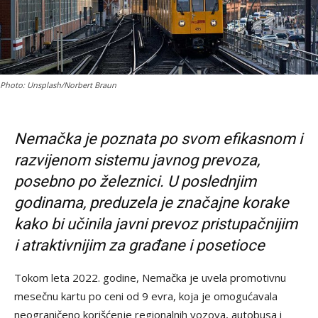
Photo: Unsplash/Norbert Braun
Nemačka je poznata po svom efikasnom i
razvijenom sistemu javnog prevoza,
posebno po železnici. U poslednjim
godinama, preduzela je značajne korake
kako bi učinila javni prevoz pristupačnijim
i atraktivnijim za građane i posetioce
Tokom leta 2022. godine, Nemačka je uvela promotivnu
mesečnu kartu po ceni od 9 evra, koja je omogućavala
neograničeno korišćenje regionalnih vozova, autobusa i